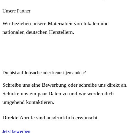
Unsere Partner
Wir beziehen unsere Materialien von lokalen und
nationalen deutschen Herstellern.
Du bist auf Jobsuche oder kennst jemanden?
Schreibe uns eine Bewerbung oder schreibe uns direkt an.
Schicke uns ein paar Daten zu und wir werden dich
umgehend kontaktieren.
Direkte Anrufe sind ausdrücklich erwünscht.
Jetzt bewerben