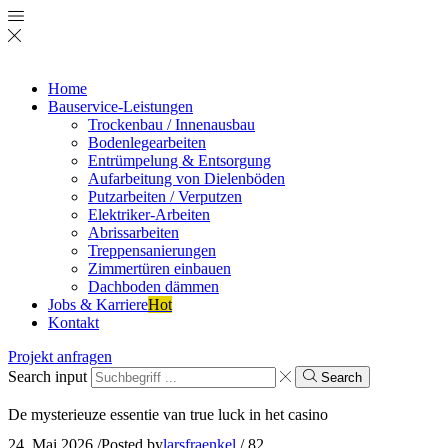
Home
Bauservice-Leistungen
Trockenbau / Innenausbau
Bodenlegearbeiten
Entrümpelung & Entsorgung
Aufarbeitung von Dielenböden
Putzarbeiten / Verputzen
Elektriker-Arbeiten
Abrissarbeiten
Treppensanierungen
Zimmertüren einbauen
Dachboden dämmen
Jobs & Karriere
Hot
Kontakt
Projekt anfragen
Search input
Search
De mysterieuze essentie van true luck in het casino
24. Mai 2026
/
Posted by
larsfraenkel
/
82