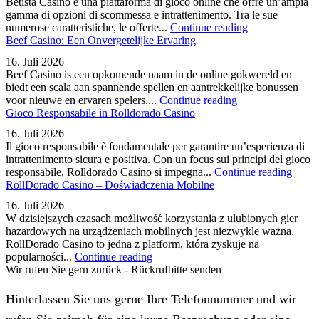
Betista Casino è una piattaforma di gioco online che offre un’ampia
gamma di opzioni di scommessa e intrattenimento. Tra le sue
numerose caratteristiche, le offerte...
Continue reading
Beef Casino: Een Onvergetelijke Ervaring
16. Juli 2026
Beef Casino is een opkomende naam in de online gokwereld en
biedt een scala aan spannende spellen en aantrekkelijke bonussen
voor nieuwe en ervaren spelers....
Continue reading
Gioco Responsabile in Rolldorado Casino
16. Juli 2026
Il gioco responsabile è fondamentale per garantire un’esperienza di
intrattenimento sicura e positiva. Con un focus sui principi del gioco
responsabile, Rolldorado Casino si impegna...
Continue reading
RollDorado Casino – Doświadczenia Mobilne
16. Juli 2026
W dzisiejszych czasach możliwość korzystania z ulubionych gier
hazardowych na urządzeniach mobilnych jest niezwykle ważna.
RollDorado Casino to jedna z platform, która zyskuje na
popularności...
Continue reading
Wir rufen Sie gern zurück - Rückrufbitte senden
Hinterlassen Sie uns gerne Ihre Telefonnummer und wir