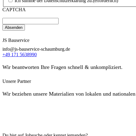
Ich stimme der Datenschutzerklärung zu.
(erforderlich)
CAPTCHA
JS Bauservice
info@js-bauservice-schaumburg.de
+49 171 5638990
Wir beantworten Ihre Fragen schnell & unkompliziert.
Unsere Partner
Wir beziehen unsere Materialien von lokalen und nationalen
Du bist auf Jobsuche oder kennst jemanden?