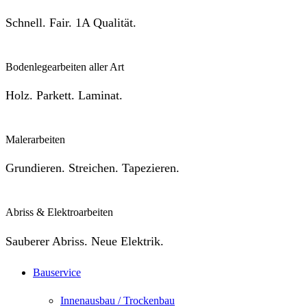
Schnell. Fair. 1A Qualität.
Bodenlegearbeiten aller Art
Holz. Parkett. Laminat.
Malerarbeiten
Grundieren. Streichen. Tapezieren.
Abriss & Elektroarbeiten
Sauberer Abriss. Neue Elektrik.
Bauservice
Innenausbau / Trockenbau