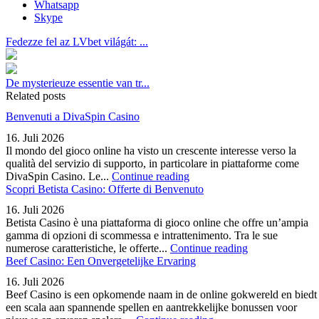
Whatsapp
Skype
Fedezze fel az LVbet világát: ...
De mysterieuze essentie van tr...
Related posts
Benvenuti a DivaSpin Casino
16. Juli 2026
Il mondo del gioco online ha visto un crescente interesse verso la
qualità del servizio di supporto, in particolare in piattaforme come
DivaSpin Casino. Le...
Continue reading
Scopri Betista Casino: Offerte di Benvenuto
16. Juli 2026
Betista Casino è una piattaforma di gioco online che offre un’ampia
gamma di opzioni di scommessa e intrattenimento. Tra le sue
numerose caratteristiche, le offerte...
Continue reading
Beef Casino: Een Onvergetelijke Ervaring
16. Juli 2026
Beef Casino is een opkomende naam in de online gokwereld en biedt
een scala aan spannende spellen en aantrekkelijke bonussen voor