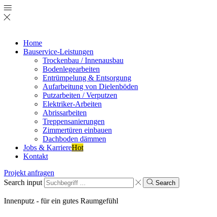
Home
Bauservice-Leistungen
Trockenbau / Innenausbau
Bodenlegearbeiten
Entrümpelung & Entsorgung
Aufarbeitung von Dielenböden
Putzarbeiten / Verputzen
Elektriker-Arbeiten
Abrissarbeiten
Treppensanierungen
Zimmertüren einbauen
Dachboden dämmen
Jobs & Karriere
Hot
Kontakt
Projekt anfragen
Search input
Search
Innen­putz - für ein gutes Raum­gefühl