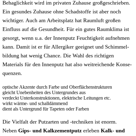
Behaglich­keit wird im privaten Zuhause groß­geschrieben.
Ein gesundes Zuhause ohne Schad­stoffe ist aber noch
wichtiger. Auch am Arbeits­platz hat Raumluft großen
Einfluss auf die Gesundheit. Für ein gutes Raumklima ist
gesorgt, wenn u.a. der Innenputz Feuchtigkeit auf­nehmen
kann. Damit ist er für Allergiker geeignet und Schimmel­
bildung hat wenig Chance. Die Wahl des richtigen
Materials für den Innenputz hat also weit­reichende Konse­
quenzen.
optische Akzente durch Farbe und Ober­flächen­strukturen
gleicht Uneben­heiten des Unter­grundes aus
verdeckt Unter­konstruk­tionen, elek­trische Leitungen etc.
wirkt wärme- und schall­dämmend
dient als Unter­grund für Tapeten oder Farben
Die Vielfalt der Putz­arten und -techniken ist enorm.
Neben
Gips- und Kalk­zement­putz
erleben
Kalk- und