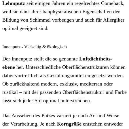
Lehm­putz
seit einigen Jahren ein regel­rechtes Come­back,
weil sie dank ihrer bauphysi­kalischen Eigen­schaften der
Bildung von Schimmel vorbeu­gen und auch für Allergiker
optimal geeignet sind.
Innenputz - Vielseitig & ökologisch
Der Innenputz stellt die so genannte
Luft­dichtheits­
ebene
her. Unter­schiedliche Oberflächen­strukturen können
dabei vortrefflich als Gestaltungs­mittel eingesetzt werden.
Ob zurück­haltend modern, exklusiv, mediterran oder
rustikal – mit der passenden Oberflächen­struktur und Farbe
lässt sich jeder Stil optimal unterstreichen.
Das Aussehen des Putzes variiert je nach Art und Weise
der Verar­beitung. Je nach
Korn­größe
entstehen entweder