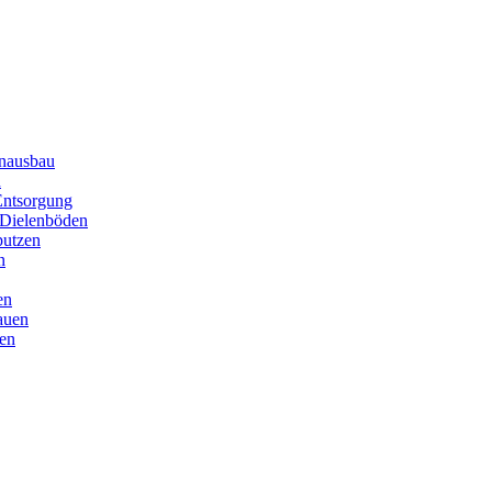
enausbau
n
Entsorgung
 Dielenböden
putzen
n
en
auen
en