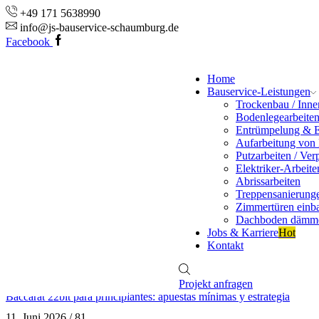
+49 171 5638990
info@js-bauservice-schaumburg.de
Facebook
Home
Bauservice-Leistungen
Trockenbau / Inn
Bodenlegearbeite
Entrümpelung & 
Aufarbeitung von
Putzarbeiten / Ver
Elektriker-Arbeite
Abrissarbeiten
Treppensanierung
Zimmertüren einb
Dachboden dämm
Jobs & Karriere
Hot
Kontakt
Projekt anfragen
Baccarat 22bit para principiantes: apuestas mínimas y estrategia
11. Juni 2026
/
81