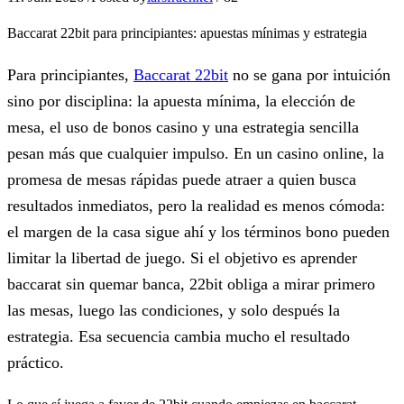
Baccarat 22bit para principiantes: apuestas mínimas y estrategia
Para principiantes,
Baccarat 22bit
no se gana por intuición
sino por disciplina: la apuesta mínima, la elección de
mesa, el uso de bonos casino y una estrategia sencilla
pesan más que cualquier impulso. En un casino online, la
promesa de mesas rápidas puede atraer a quien busca
resultados inmediatos, pero la realidad es menos cómoda:
el margen de la casa sigue ahí y los términos bono pueden
limitar la libertad de juego. Si el objetivo es aprender
baccarat sin quemar banca, 22bit obliga a mirar primero
las mesas, luego las condiciones, y solo después la
estrategia. Esa secuencia cambia mucho el resultado
práctico.