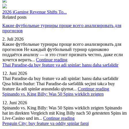
2026 iGaming Revenue Shifts To...
Related posts
Какие футбольные турниры проще всего анализировать для
прогнозов
2. Juli 2026
Какие футбольные турниры проще всего анализировать для
прогнозов Не каждый футбольный турнир одинаково
поддаётся анализу — и это стоит признать честно, даже если
хочется верить...
Continue reading
Thai Paradise-da buy feature və adi spinlər: hansı daha sərfəlidir
12. Juni 2026
Thai Paradise-da buy feature və adi spinlər: hansı daha sərfəlidir
Qısa hökm budur: Thai Paradise-da sərfəlilik seçimi təkcə buy
feature ilə adi spinlər arasındakı qiymət...
Continue reading
Spinando vs. King Billy: Was 50 Spins wirklich zeigten
12. Juni 2026
Spinando vs. King Billy: Was 50 Spins wirklich zeigten Spinando
hat im direkten Vergleich mit King Billy nach 50 getesteten Spins im
Live-Casino und im...
Continue reading
Penguin City: buy feature va oddiy spinlar farqi