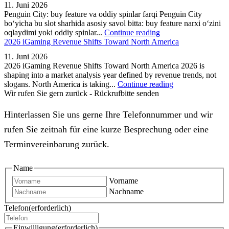
11. Juni 2026
Penguin City: buy feature va oddiy spinlar farqi Penguin City
bo‘yicha bu slot sharhida asosiy savol bitta: buy feature narxi o‘zini
oqlaydimi yoki oddiy spinlar...
Continue reading
2026 iGaming Revenue Shifts Toward North America
11. Juni 2026
2026 iGaming Revenue Shifts Toward North America 2026 is
shaping into a market analysis year defined by revenue trends, not
slogans. North America is taking...
Continue reading
Wir rufen Sie gern zurück - Rückrufbitte senden
Hinterlassen Sie uns gerne Ihre Telefonnummer und wir
rufen Sie zeitnah für eine kurze Besprechung oder eine
Terminvereinbarung zurück.
Name
Vorname
Nachname
Telefon
(erforderlich)
Einwilligung
(erforderlich)