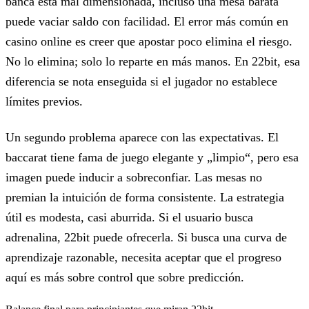
banca está mal dimensionada, incluso una mesa barata
puede vaciar saldo con facilidad. El error más común en
casino online es creer que apostar poco elimina el riesgo.
No lo elimina; solo lo reparte en más manos. En 22bit, esa
diferencia se nota enseguida si el jugador no establece
límites previos.
Un segundo problema aparece con las expectativas. El
baccarat tiene fama de juego elegante y „limpio“, pero esa
imagen puede inducir a sobreconfiar. Las mesas no
premian la intuición de forma consistente. La estrategia
útil es modesta, casi aburrida. Si el usuario busca
adrenalina, 22bit puede ofrecerla. Si busca una curva de
aprendizaje razonable, necesita aceptar que el progreso
aquí es más sobre control que sobre predicción.