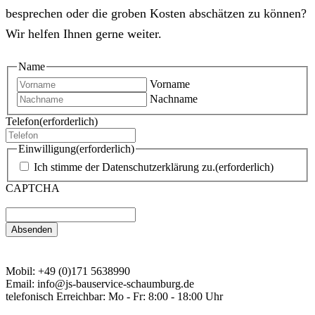
besprechen oder die groben Kosten abschätzen zu können?
Wir helfen Ihnen gerne weiter.
Name
Vorname
Nachname
Telefon
(erforderlich)
Einwilligung
(erforderlich)
Ich stimme der Datenschutzerklärung zu.
(erforderlich)
CAPTCHA
Mobil:
+49 (0)171 5638990
Email:
info@js-bauservice-schaumburg.de
telefonisch Erreichbar:
Mo - Fr: 8:00 - 18:00 Uhr