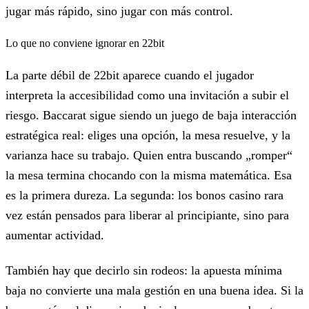
jugar más rápido, sino jugar con más control.
Lo que no conviene ignorar en 22bit
La parte débil de 22bit aparece cuando el jugador
interpreta la accesibilidad como una invitación a subir el
riesgo. Baccarat sigue siendo un juego de baja interacción
estratégica real: eliges una opción, la mesa resuelve, y la
varianza hace su trabajo. Quien entra buscando „romper“
la mesa termina chocando con la misma matemática. Esa
es la primera dureza. La segunda: los bonos casino rara
vez están pensados para liberar al principiante, sino para
aumentar actividad.
También hay que decirlo sin rodeos: la apuesta mínima
baja no convierte una mala gestión en una buena idea. Si la