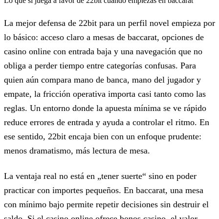
Lo que sí juega a favor de 22bit cuando empiezas en baccarat
La mejor defensa de 22bit para un perfil novel empieza por
lo básico: acceso claro a mesas de baccarat, opciones de
casino online con entrada baja y una navegación que no
obliga a perder tiempo entre categorías confusas. Para
quien aún compara mano de banca, mano del jugador y
empate, la fricción operativa importa casi tanto como las
reglas. Un entorno donde la apuesta mínima se ve rápido
reduce errores de entrada y ayuda a controlar el ritmo. En
ese sentido, 22bit encaja bien con un enfoque prudente:
menos dramatismo, más lectura de mesa.
La ventaja real no está en „tener suerte“ sino en poder
practicar con importes pequeños. En baccarat, una mesa
con mínimo bajo permite repetir decisiones sin destruir el
saldo. Si el casino online ofrece bonos casino, el valor