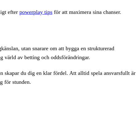
igt efter
powerplay tips
för att maximera sina chanser.
gkänslan, utan snarare om att bygga en strukturerad
g värld av betting och oddsförändringar.
 skapar du dig en klar fördel. Att alltid spela ansvarsfullt är
ig för stunden.