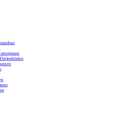
enausbau
n
Entsorgung
 Dielenböden
putzen
n
en
auen
en