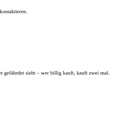
kontaktieren.
gefährdet sieht – wer billig kauft, kauft zwei mal.