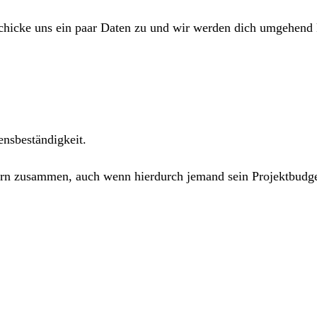
Schicke uns ein paar Daten zu und wir werden dich umgehend 
ensbeständigkeit.
ern zusammen, auch wenn hierdurch jemand sein Projektbudget 