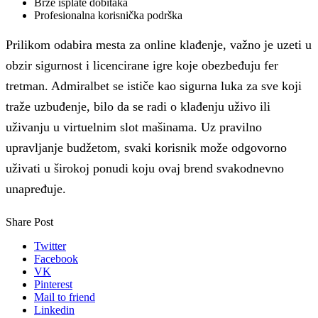
Brze isplate dobitaka
Profesionalna korisnička podrška
Prilikom odabira mesta za online klađenje, važno je uzeti u
obzir sigurnost i licencirane igre koje obezbeđuju fer
tretman. Admiralbet se ističe kao sigurna luka za sve koji
traže uzbuđenje, bilo da se radi o klađenju uživo ili
uživanju u virtuelnim slot mašinama. Uz pravilno
upravljanje budžetom, svaki korisnik može odgovorno
uživati u širokoj ponudi koju ovaj brend svakodnevno
unapređuje.
Share Post
Twitter
Facebook
VK
Pinterest
Mail to friend
Linkedin