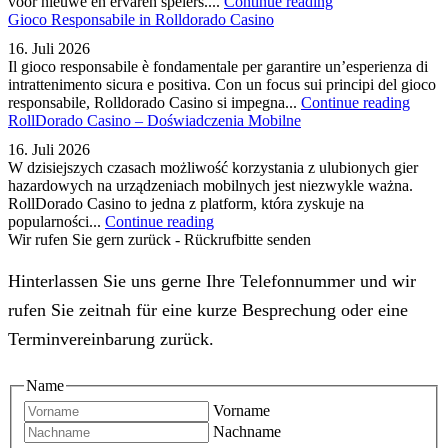
voor nieuwe en ervaren spelers....
Continue reading
Gioco Responsabile in Rolldorado Casino
16. Juli 2026
Il gioco responsabile è fondamentale per garantire un’esperienza di
intrattenimento sicura e positiva. Con un focus sui principi del gioco
responsabile, Rolldorado Casino si impegna...
Continue reading
RollDorado Casino – Doświadczenia Mobilne
16. Juli 2026
W dzisiejszych czasach możliwość korzystania z ulubionych gier
hazardowych na urządzeniach mobilnych jest niezwykle ważna.
RollDorado Casino to jedna z platform, która zyskuje na
popularności...
Continue reading
Wir rufen Sie gern zurück - Rückrufbitte senden
Hinterlassen Sie uns gerne Ihre Telefonnummer und wir
rufen Sie zeitnah für eine kurze Besprechung oder eine
Terminvereinbarung zurück.
Name
Vorname
Nachname