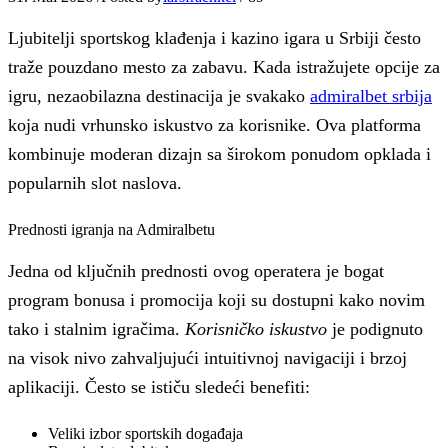
Ljubitelji sportskog klađenja i kazino igara u Srbiji često
traže pouzdano mesto za zabavu. Kada istražujete opcije za
igru, nezaobilazna destinacija je svakako
admiralbet srbija
koja nudi vrhunsko iskustvo za korisnike. Ova platforma
kombinuje moderan dizajn sa širokom ponudom opklada i
popularnih slot naslova.
Prednosti igranja na Admiralbetu
Jedna od ključnih prednosti ovog operatera je bogat
program bonusa i promocija koji su dostupni kako novim
tako i stalnim igračima.
Korisničko iskustvo
je podignuto
na visok nivo zahvaljujući intuitivnoj navigaciji i brzoj
aplikaciji. Često se ističu sledeći benefiti:
Veliki izbor sportskih događaja