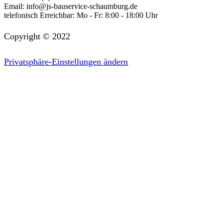
Email:
info@js-bauservice-schaumburg.de
telefonisch Erreichbar:
Mo - Fr: 8:00 - 18:00 Uhr
Copyright © 2022
Privatsphäre-Einstellungen ändern