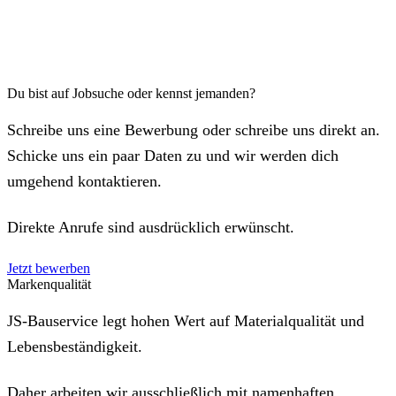
Du bist auf Jobsuche oder kennst jemanden?
Schreibe uns eine Bewerbung oder schreibe uns direkt an.
Schicke uns ein paar Daten zu und wir werden dich
umgehend kontaktieren.
Direkte Anrufe sind ausdrücklich erwünscht.
Jetzt bewerben
Markenqualität
JS-Bauservice legt hohen Wert auf Materialqualität und
Lebensbeständigkeit.
Daher arbeiten wir ausschließlich mit namenhaften