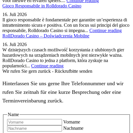
voor nieuwe en ervaren spelers....
Continue reading
Gioco Responsabile in Rolldorado Casino
16. Juli 2026
Il gioco responsabile è fondamentale per garantire un’esperienza di
intrattenimento sicura e positiva. Con un focus sui principi del gioco
responsabile, Rolldorado Casino si impegna...
Continue reading
RollDorado Casino – Doświadczenia Mobilne
16. Juli 2026
W dzisiejszych czasach możliwość korzystania z ulubionych gier
hazardowych na urządzeniach mobilnych jest niezwykle ważna.
RollDorado Casino to jedna z platform, która zyskuje na
popularności...
Continue reading
Wir rufen Sie gern zurück - Rückrufbitte senden
Hinterlassen Sie uns gerne Ihre Telefonnummer und wir
rufen Sie zeitnah für eine kurze Besprechung oder eine
Terminvereinbarung zurück.
Name
Vorname
Nachname