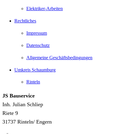
Elektriker-Arbeiten
Rechtliches
Impressum
Datenschutz
Allgemeine Geschäftsbedingungen
Umkreis Schaumburg
Rinteln
JS Bauservice
Inh. Julian Schliep
Riete 9
31737 Rinteln/ Engern