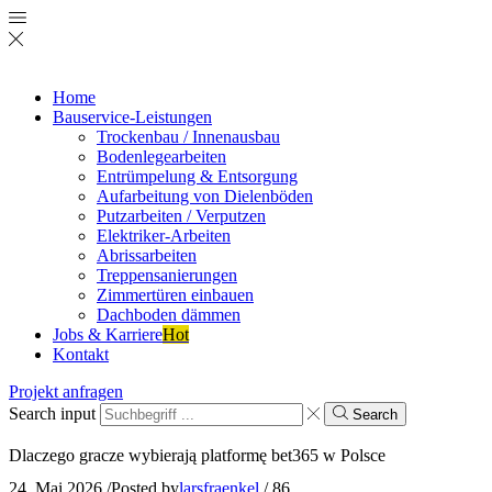
Home
Bauservice-Leistungen
Trockenbau / Innenausbau
Bodenlegearbeiten
Entrümpelung & Entsorgung
Aufarbeitung von Dielenböden
Putzarbeiten / Verputzen
Elektriker-Arbeiten
Abrissarbeiten
Treppensanierungen
Zimmertüren einbauen
Dachboden dämmen
Jobs & Karriere
Hot
Kontakt
Projekt anfragen
Search input
Search
Dlaczego gracze wybierają platformę bet365 w Polsce
24. Mai 2026
/
Posted by
larsfraenkel
/
86