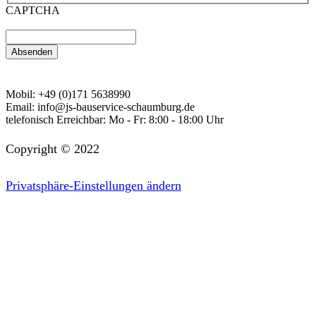
CAPTCHA
Mobil:
+49 (0)171 5638990
Email:
info@js-bauservice-schaumburg.de
telefonisch Erreichbar:
Mo - Fr: 8:00 - 18:00 Uhr
Copyright © 2022
Privatsphäre-Einstellungen ändern