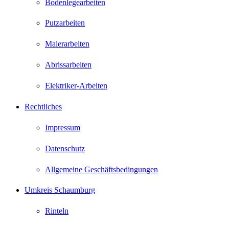
Bodenlegearbeiten
Putzarbeiten
Malerarbeiten
Abrissarbeiten
Elektriker-Arbeiten
Rechtliches
Impressum
Datenschutz
Allgemeine Geschäftsbedingungen
Umkreis Schaumburg
Rinteln