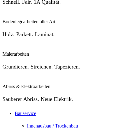
Schnell. Fair. 1A Qualität.
Bodenlegearbeiten aller Art
Holz. Parkett. Laminat.
Malerarbeiten
Grundieren. Streichen. Tapezieren.
Abriss & Elektroarbeiten
Sauberer Abriss. Neue Elektrik.
Bauservice
Innenausbau / Trockenbau