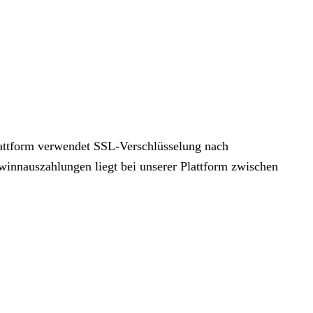
Plattform verwendet SSL-Verschlüsselung nach
ewinnauszahlungen liegt bei unserer Plattform zwischen