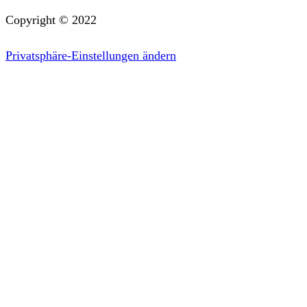
Copyright © 2022
Privatsphäre-Einstellungen ändern