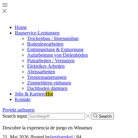
Home
Bauservice-Leistungen
Trockenbau / Innenausbau
Bodenlegearbeiten
Entrümpelung & Entsorgung
Aufarbeitung von Dielenböden
Putzarbeiten / Verputzen
Elektriker-Arbeiten
Abrissarbeiten
Treppensanierungen
Zimmertüren einbauen
Dachboden dämmen
Jobs & Karriere
Hot
Kontakt
Projekt anfragen
Search input
Search
Descubre la experiencia de juego en Winamax
21. Mai 2026
/
Posted by
larsfraenkel
/
84