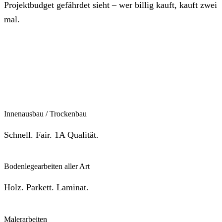
Projektbudget gefährdet sieht – wer billig kauft, kauft zwei
mal.
Innenausbau / Trockenbau
Schnell. Fair. 1A Qualität.
Bodenlegearbeiten aller Art
Holz. Parkett. Laminat.
Malerarbeiten