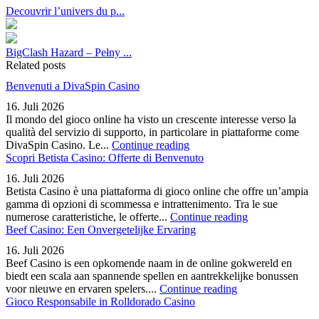
Decouvrir l’univers du p...
BigClash Hazard – Pełny ...
Related posts
Benvenuti a DivaSpin Casino
16. Juli 2026
Il mondo del gioco online ha visto un crescente interesse verso la
qualità del servizio di supporto, in particolare in piattaforme come
DivaSpin Casino. Le...
Continue reading
Scopri Betista Casino: Offerte di Benvenuto
16. Juli 2026
Betista Casino è una piattaforma di gioco online che offre un’ampia
gamma di opzioni di scommessa e intrattenimento. Tra le sue
numerose caratteristiche, le offerte...
Continue reading
Beef Casino: Een Onvergetelijke Ervaring
16. Juli 2026
Beef Casino is een opkomende naam in de online gokwereld en
biedt een scala aan spannende spellen en aantrekkelijke bonussen
voor nieuwe en ervaren spelers....
Continue reading
Gioco Responsabile in Rolldorado Casino