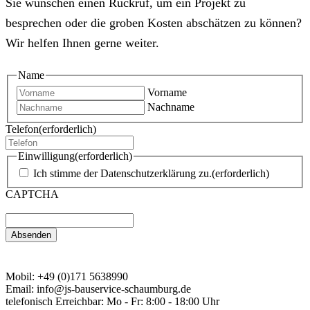
Sie wünschen einen Rückruf, um ein Projekt zu
besprechen oder die groben Kosten abschätzen zu können?
Wir helfen Ihnen gerne weiter.
Name
Vorname
Nachname
Telefon
(erforderlich)
Einwilligung
(erforderlich)
Ich stimme der Datenschutzerklärung zu.
(erforderlich)
CAPTCHA
Mobil:
+49 (0)171 5638990
Email:
info@js-bauservice-schaumburg.de
telefonisch Erreichbar:
Mo - Fr: 8:00 - 18:00 Uhr