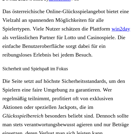
Das österreichische Online-Glücksspielangebot bietet eine
Vielzahl an spannenden Möglichkeiten für alle
Spielertypen. Viele Nutzer schätzen die Plattform
win2day
als verlässlichen Partner für Lotto und Casinospiele. Die
einfache Benutzeroberfläche sorgt dabei für ein
reibungsloses Erlebnis bei jedem Besuch.
Sicherheit und Spielspaß im Fokus
Die Seite setzt auf höchste Sicherheitsstandards, um den
Spielern eine faire Umgebung zu garantieren. Wer
regelmäßig teilnimmt, profitiert oft von exklusiven
Aktionen oder speziellen Jackpots, die im
Glücksspielbereich
besonders beliebt sind. Dennoch sollte
man stets verantwortungsbewusst agieren und nur Beträge
einsetzen, deren Verlust man sich leisten kann.