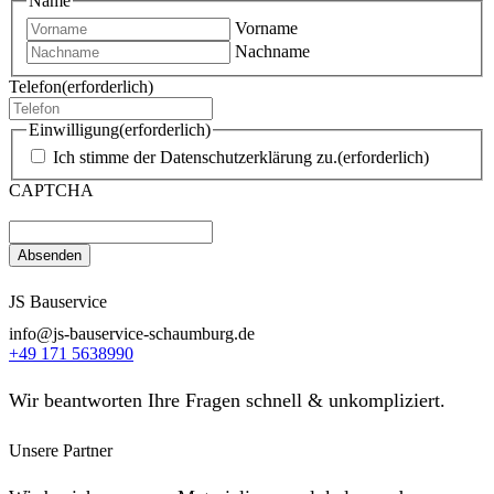
Name
Vorname
Nachname
Telefon
(erforderlich)
Einwilligung
(erforderlich)
Ich stimme der Datenschutzerklärung zu.
(erforderlich)
CAPTCHA
JS Bauservice
info@js-bauservice-schaumburg.de
+49 171 5638990
Wir beantworten Ihre Fragen schnell & unkompliziert.
Unsere Partner