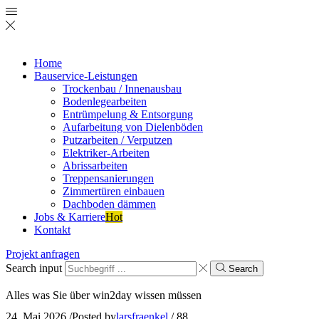
Home
Bauservice-Leistungen
Trockenbau / Innenausbau
Bodenlegearbeiten
Entrümpelung & Entsorgung
Aufarbeitung von Dielenböden
Putzarbeiten / Verputzen
Elektriker-Arbeiten
Abrissarbeiten
Treppensanierungen
Zimmertüren einbauen
Dachboden dämmen
Jobs & Karriere
Hot
Kontakt
Projekt anfragen
Search input
Search
Alles was Sie über win2day wissen müssen
24. Mai 2026
/
Posted by
larsfraenkel
/
88