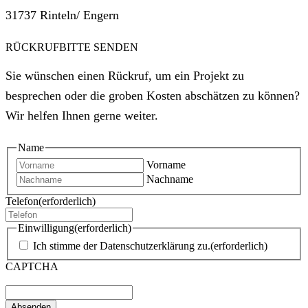
31737 Rinteln/ Engern
RÜCKRUFBITTE SENDEN
Sie wünschen einen Rückruf, um ein Projekt zu
besprechen oder die groben Kosten abschätzen zu können?
Wir helfen Ihnen gerne weiter.
Name
Vorname
Nachname
Telefon
(erforderlich)
Einwilligung
(erforderlich)
Ich stimme der Datenschutzerklärung zu.
(erforderlich)
CAPTCHA