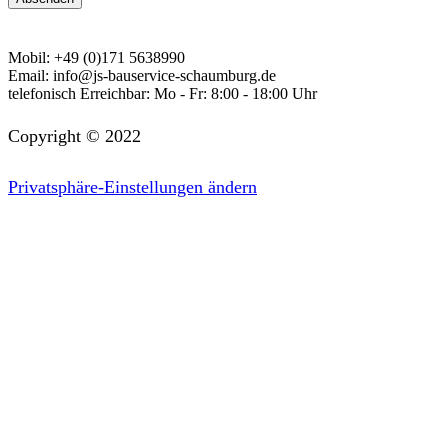
Mobil:
+49 (0)171 5638990
Email:
info@js-bauservice-schaumburg.de
telefonisch Erreichbar:
Mo - Fr: 8:00 - 18:00 Uhr
Copyright © 2022
Privatsphäre-Einstellungen ändern