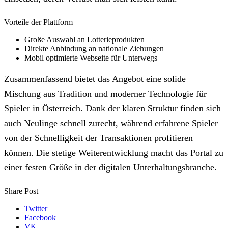
Vorteile der Plattform
Große Auswahl an Lotterieprodukten
Direkte Anbindung an nationale Ziehungen
Mobil optimierte Webseite für Unterwegs
Zusammenfassend bietet das Angebot eine solide
Mischung aus Tradition und moderner Technologie für
Spieler in Österreich. Dank der klaren Struktur finden sich
auch Neulinge schnell zurecht, während erfahrene Spieler
von der Schnelligkeit der Transaktionen profitieren
können. Die stetige Weiterentwicklung macht das Portal zu
einer festen Größe in der digitalen Unterhaltungsbranche.
Share Post
Twitter
Facebook
VK