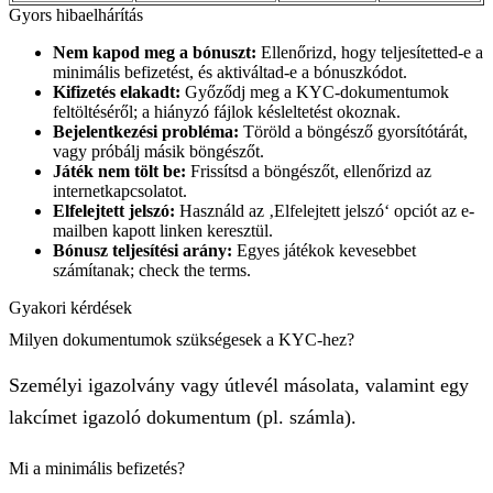
Gyors hibaelhárítás
Nem kapod meg a bónuszt:
Ellenőrizd, hogy teljesítetted-e a
minimális befizetést, és aktiváltad-e a bónuszkódot.
Kifizetés elakadt:
Győződj meg a KYC-dokumentumok
feltöltéséről; a hiányzó fájlok késleltetést okoznak.
Bejelentkezési probléma:
Töröld a böngésző gyorsítótárát,
vagy próbálj másik böngészőt.
Játék nem tölt be:
Frissítsd a böngészőt, ellenőrizd az
internetkapcsolatot.
Elfelejtett jelszó:
Használd az ‚Elfelejtett jelszó‘ opciót az e-
mailben kapott linken keresztül.
Bónusz teljesítési arány:
Egyes játékok kevesebbet
számítanak; check the terms.
Gyakori kérdések
Milyen dokumentumok szükségesek a KYC-hez?
Személyi igazolvány vagy útlevél másolata, valamint egy
lakcímet igazoló dokumentum (pl. számla).
Mi a minimális befizetés?