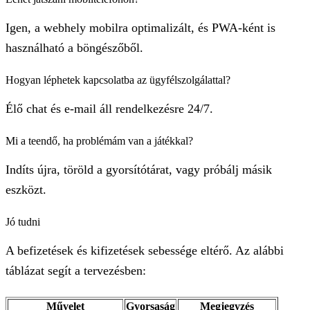
Igen, a webhely mobilra optimalizált, és PWA-ként is
használható a böngészőből.
Hogyan léphetek kapcsolatba az ügyfélszolgálattal?
Élő chat és e-mail áll rendelkezésre 24/7.
Mi a teendő, ha problémám van a játékkal?
Indíts újra, töröld a gyorsítótárat, vagy próbálj másik
eszközt.
Jó tudni
A befizetések és kifizetések sebessége eltérő. Az alábbi
táblázat segít a tervezésben:
Művelet
Gyorsaság
Megjegyzés