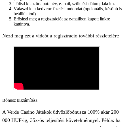
Töltsd ki az űrlapot: név, e-mail, születési dátum, lakcím.
Válaszd ki a kedvenc fizetési módodat (opcionális, később is
beállíthatod).
Erősítsd meg a regisztrációt az e-mailben kapott linkre
kattintva.
Nézd meg ezt a videót a regisztráció további részleteiért:
Bónusz kiszámítása
A Verde Casino Játékok üdvözlőbónusza 100% akár 200
000 HUF-ig, 35x-ös teljesítési követelménnyel. Példa: ha