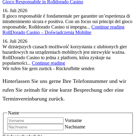
Gioco Responsabile in Rolldorado Casino
16. Juli 2026
Il gioco responsabile è fondamentale per garantire un’esperienza di
intrattenimento sicura e positiva. Con un focus sui principi del gioco
responsabile, Rolldorado Casino si impegna...
Continue reading
RollDorado Casino – Doświadczenia Mobilne
16. Juli 2026
W dzisiejszych czasach możliwość korzystania z ulubionych gier
hazardowych na urządzeniach mobilnych jest niezwykle ważna.
RollDorado Casino to jedna z platform, która zyskuje na
popularności...
Continue reading
Wir rufen Sie gern zurück - Rückrufbitte senden
Hinterlassen Sie uns gerne Ihre Telefonnummer und wir
rufen Sie zeitnah für eine kurze Besprechung oder eine
Terminvereinbarung zurück.
Name
Vorname
Nachname