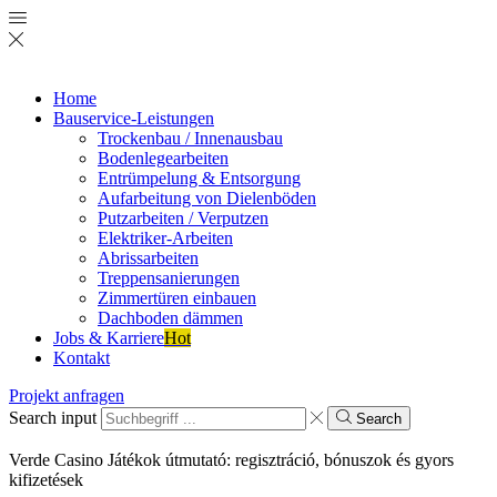
Home
Bauservice-Leistungen
Trockenbau / Innenausbau
Bodenlegearbeiten
Entrümpelung & Entsorgung
Aufarbeitung von Dielenböden
Putzarbeiten / Verputzen
Elektriker-Arbeiten
Abrissarbeiten
Treppensanierungen
Zimmertüren einbauen
Dachboden dämmen
Jobs & Karriere
Hot
Kontakt
Projekt anfragen
Search input
Search
Verde Casino Játékok útmutató: regisztráció, bónuszok és gyors
kifizetések