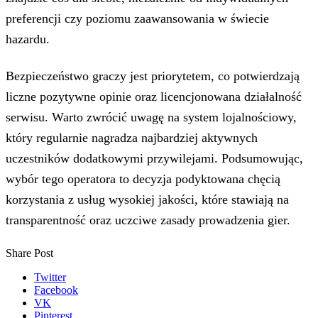
preferencji czy poziomu zaawansowania w świecie
hazardu.
Bezpieczeństwo graczy jest priorytetem, co potwierdzają
liczne pozytywne opinie oraz licencjonowana działalność
serwisu. Warto zwrócić uwagę na system lojalnościowy,
który regularnie nagradza najbardziej aktywnych
uczestników dodatkowymi przywilejami. Podsumowując,
wybór tego operatora to decyzja podyktowana chęcią
korzystania z usług wysokiej jakości, które stawiają na
transparentność oraz uczciwe zasady prowadzenia gier.
Share Post
Twitter
Facebook
VK
Pinterest