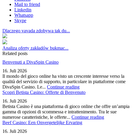
Mail to friend
Linkedin
Whatsapp
Skype
Dlaczego vavada zdobywa tak du...
Analiza oferty zakładów bukmac...
Related posts
Benvenuti a DivaSpin Casino
16. Juli 2026
Il mondo del gioco online ha visto un crescente interesse verso la
qualità del servizio di supporto, in particolare in piattaforme come
DivaSpin Casino. Le...
Continue reading
Scopri Betista Casino: Offerte di Benvenuto
16. Juli 2026
Betista Casino è una piattaforma di gioco online che offre un’ampia
gamma di opzioni di scommessa e intrattenimento. Tra le sue
numerose caratteristiche, le offerte...
Continue reading
Beef Casino: Een Onvergetelijke Ervaring
16. Juli 2026