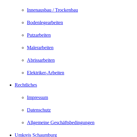
Innenausbau / Trockenbau
Bodenlegearbeiten
Putzarbeiten
Malerarbeiten
Abrissarbeiten
Elektriker-Arbeiten
Rechtliches
Impressum
Datenschutz
Allgemeine Geschäftsbedingungen
Umkreis Schaumburg