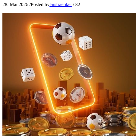
28. Mai 2026
/
Posted by
larsfraenkel
/
82