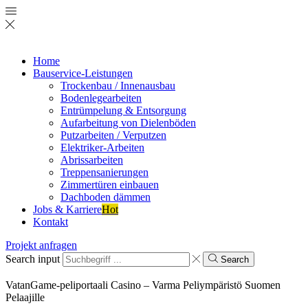
Home
Bauservice-Leistungen
Trockenbau / Innenausbau
Bodenlegearbeiten
Entrümpelung & Entsorgung
Aufarbeitung von Dielenböden
Putzarbeiten / Verputzen
Elektriker-Arbeiten
Abrissarbeiten
Treppensanierungen
Zimmertüren einbauen
Dachboden dämmen
Jobs & Karriere
Hot
Kontakt
Projekt anfragen
Search input
Search
VatanGame-peliportaali Casino – Varma Peliympäristö Suomen
Pelaajille