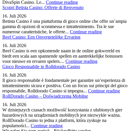
DivaSpin Casino. Le...
Continue reading
Scopri Betista Casino: Offerte di Benvenuto
16. Juli 2026
Betista Casino è una piattaforma di gioco online che offre un’ampia
gamma di opzioni di scommessa e intrattenimento. Tra le sue
numerose caratteristiche, le offerte...
Continue reading
Beef Casino: Een Onvergetelijke Ervaring
16. Juli 2026
Beef Casino is een opkomende naam in de online gokwereld en
biedt een scala aan spannende spellen en aantrekkelijke bonussen
voor nieuwe en ervaren spelers....
Continue reading
Gioco Responsabile in Rolldorado Casino
16. Juli 2026
Il gioco responsabile è fondamentale per garantire un’esperienza di
intrattenimento sicura e positiva. Con un focus sui principi del gioco
responsabile, Rolldorado Casino si impegna...
Continue reading
RollDorado Casino – Doświadczenia Mobilne
16. Juli 2026
W dzisiejszych czasach możliwość korzystania z ulubionych gier
hazardowych na urządzeniach mobilnych jest niezwykle ważna.
RollDorado Casino to jedna z platform, która zyskuje na
popularności...
Continue reading
Wir rufen Sie gern zurück - Rückrufbitte senden