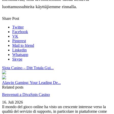
luottamussuhteita käyttäjiemme rinnalla.
Share Post
Twitter
Facebook
VK
Pinterest
Mail to friend
Linkedin
Whatsapp
Skype
Slota Casino – Ditt Totala Gui...
Alawin Gaming: Your Leading De...
Related posts
Benvenuti a DivaSpin Casino
16. Juli 2026
Il mondo del gioco online ha visto un crescente interesse verso la
qualità del servizio di supporto, in particolare in piattaforme come