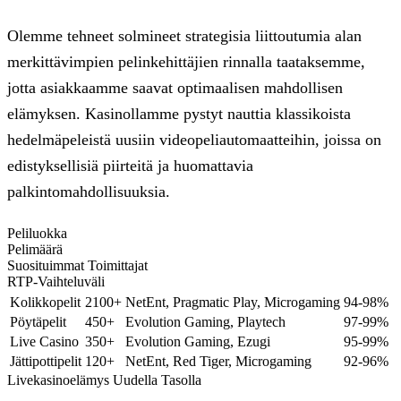
Olemme tehneet solmineet strategisia liittoutumia alan
merkittävimpien pelinkehittäjien rinnalla taataksemme,
jotta asiakkaamme saavat optimaalisen mahdollisen
elämyksen. Kasinollamme pystyt nauttia klassikoista
hedelmäpeleistä uusiin videopeliautomaatteihin, joissa on
edistyksellisiä piirteitä ja huomattavia
palkintomahdollisuuksia.
Peliluokka
Pelimäärä
Suosituimmat Toimittajat
RTP-Vaihteluväli
Kolikkopelit
2100+
NetEnt, Pragmatic Play, Microgaming
94-98%
Pöytäpelit
450+
Evolution Gaming, Playtech
97-99%
Live Casino
350+
Evolution Gaming, Ezugi
95-99%
Jättipottipelit
120+
NetEnt, Red Tiger, Microgaming
92-96%
Livekasinoelämys Uudella Tasolla