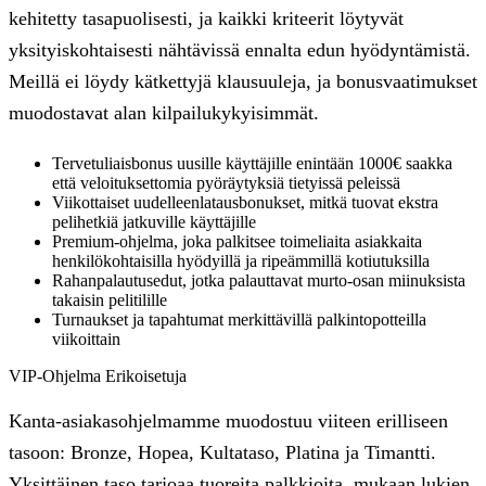
kehitetty tasapuolisesti, ja kaikki kriteerit löytyvät
yksityiskohtaisesti nähtävissä ennalta edun hyödyntämistä.
Meillä ei löydy kätkettyjä klausuuleja, ja bonusvaatimukset
muodostavat alan kilpailukykyisimmät.
Tervetuliaisbonus uusille käyttäjille enintään 1000€ saakka
että veloituksettomia pyöräytyksiä tietyissä peleissä
Viikottaiset uudelleenlatausbonukset, mitkä tuovat ekstra
pelihetkiä jatkuville käyttäjille
Premium-ohjelma, joka palkitsee toimeliaita asiakkaita
henkilökohtaisilla hyödyillä ja ripeämmillä kotiutuksilla
Rahanpalautusedut, jotka palauttavat murto-osan miinuksista
takaisin pelitilille
Turnaukset ja tapahtumat merkittävillä palkintopotteilla
viikoittain
VIP-Ohjelma Erikoisetuja
Kanta-asiakasohjelmamme muodostuu viiteen erilliseen
tasoon: Bronze, Hopea, Kultataso, Platina ja Timantti.
Yksittäinen taso tarjoaa tuoreita palkkioita, mukaan lukien