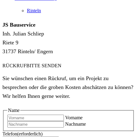
Rinteln
JS Bauservice
Inh. Julian Schliep
Riete 9
31737 Rinteln/ Engern
RÜCKRUFBITTE SENDEN
Sie wünschen einen Rückruf, um ein Projekt zu
besprechen oder die groben Kosten abschätzen zu können?
Wir helfen Ihnen gerne weiter.
Name
Vorname
Nachname
Telefon
(erforderlich)