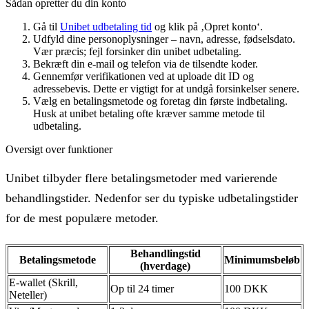
Sådan opretter du din konto
Gå til
Unibet udbetaling tid
og klik på ‚Opret konto‘.
Udfyld dine personoplysninger – navn, adresse, fødselsdato.
Vær præcis; fejl forsinker din unibet udbetaling.
Bekræft din e-mail og telefon via de tilsendte koder.
Gennemfør verifikationen ved at uploade dit ID og
adressebevis. Dette er vigtigt for at undgå forsinkelser senere.
Vælg en betalingsmetode og foretag din første indbetaling.
Husk at unibet betaling ofte kræver samme metode til
udbetaling.
Oversigt over funktioner
Unibet tilbyder flere betalingsmetoder med varierende
behandlingstider. Nedenfor ser du typiske udbetalingstider
for de mest populære metoder.
Behandlingstid
Betalingsmetode
Minimumsbeløb
(hverdage)
E-wallet (Skrill,
Op til 24 timer
100 DKK
Neteller)