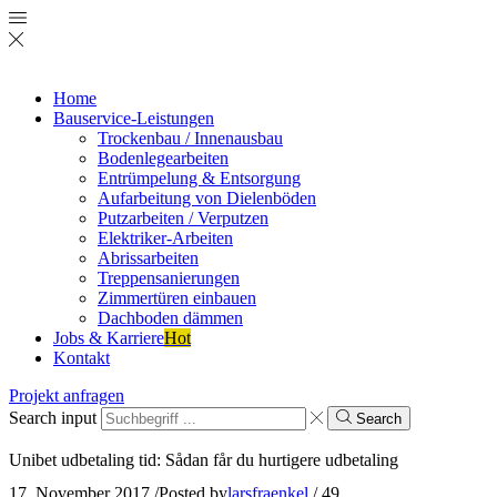
Home
Bauservice-Leistungen
Trockenbau / Innenausbau
Bodenlegearbeiten
Entrümpelung & Entsorgung
Aufarbeitung von Dielenböden
Putzarbeiten / Verputzen
Elektriker-Arbeiten
Abrissarbeiten
Treppensanierungen
Zimmertüren einbauen
Dachboden dämmen
Jobs & Karriere
Hot
Kontakt
Projekt anfragen
Search input
Search
Unibet udbetaling tid: Sådan får du hurtigere udbetaling
17. November 2017
/
Posted by
larsfraenkel
/
49