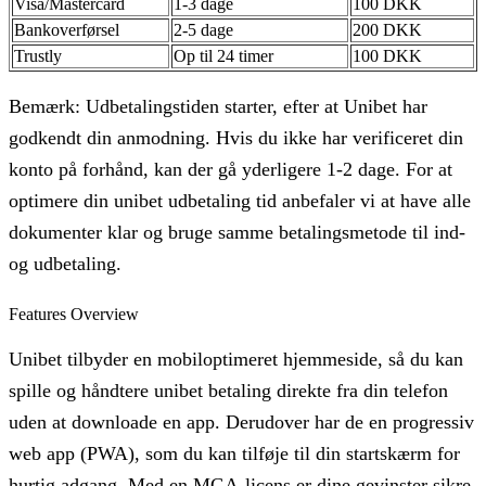
Visa/Mastercard
1-3 dage
100 DKK
Bankoverførsel
2-5 dage
200 DKK
Trustly
Op til 24 timer
100 DKK
Bemærk: Udbetalingstiden starter, efter at Unibet har
godkendt din anmodning. Hvis du ikke har verificeret din
konto på forhånd, kan der gå yderligere 1-2 dage. For at
optimere din unibet udbetaling tid anbefaler vi at have alle
dokumenter klar og bruge samme betalingsmetode til ind-
og udbetaling.
Features Overview
Unibet tilbyder en mobiloptimeret hjemmeside, så du kan
spille og håndtere unibet betaling direkte fra din telefon
uden at downloade en app. Derudover har de en progressiv
web app (PWA), som du kan tilføje til din startskærm for
hurtig adgang. Med en MGA-licens er dine gevinster sikre,