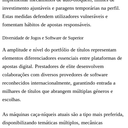
investimento ajustáveis e paragens temporárias na perfil.
Estas medidas defendem utilizadores vulneráveis e
fomentam hábitos de apostas responsáveis.
Diversidade de Jogos e Software de Superior
A amplitude e nível do portfólio de títulos representam
elementos diferenciadores essenciais entre plataformas de
apostas digital. Prestadores de elite desenvolvem
colaborações com diversos provedores de software
reconhecidos internacionalmente, garantindo entrada a
milhares de títulos que abrangem múltiplas géneros e
escolhas.
As máquinas caça-níqueis atuais são a tipo mais preferida,
disponibilizando temáticas múltiplos, mecânicas