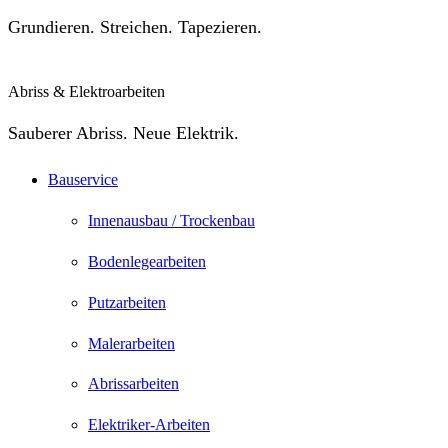
Grundieren. Streichen. Tapezieren.
Abriss & Elektroarbeiten
Sauberer Abriss. Neue Elektrik.
Bauservice
Innenausbau / Trockenbau
Bodenlegearbeiten
Putzarbeiten
Malerarbeiten
Abrissarbeiten
Elektriker-Arbeiten