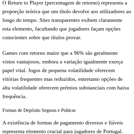
O Return to Player (percentagem de retorno) representa a
proporção teórica que um título devolve aos utilizadores ao
longo do tempo. Sites transparentes exibem claramente
esta elemento, facultando que jogadores façam opções
conscientes sobre que títulos provar.
Games com retorno maior que a 96% são geralmente
vistos vantajosos, embora a variação igualmente exerça
papel vital. Jogos de pequena volatilidade oferecem
vitórias frequentes mas reduzidos, entretanto opções de
alta volatilidade oferecem prémios substanciais com baixa
frequência.
Formas de Depósito Seguras e Práticas
A existência de formas de pagamento diversos e fiáveis
representa elemento crucial para jogadores de Portugal.