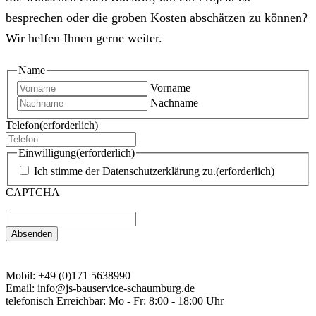
besprechen oder die groben Kosten abschätzen zu können?
Wir helfen Ihnen gerne weiter.
Name
Vorname
Nachname
Telefon
(erforderlich)
Einwilligung
(erforderlich)
Ich stimme der Datenschutzerklärung zu.
(erforderlich)
CAPTCHA
Mobil:
+49 (0)171 5638990
Email:
info@js-bauservice-schaumburg.de
telefonisch Erreichbar:
Mo - Fr: 8:00 - 18:00 Uhr