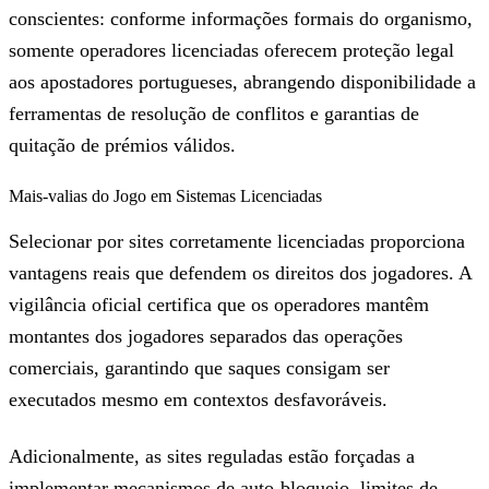
conscientes: conforme informações formais do organismo,
somente operadores licenciadas oferecem proteção legal
aos apostadores portugueses, abrangendo disponibilidade a
ferramentas de resolução de conflitos e garantias de
quitação de prémios válidos.
Mais-valias do Jogo em Sistemas Licenciadas
Selecionar por sites corretamente licenciadas proporciona
vantagens reais que defendem os direitos dos jogadores. A
vigilância oficial certifica que os operadores mantêm
montantes dos jogadores separados das operações
comerciais, garantindo que saques consigam ser
executados mesmo em contextos desfavoráveis.
Adicionalmente, as sites reguladas estão forçadas a
implementar mecanismos de auto-bloqueio, limites de