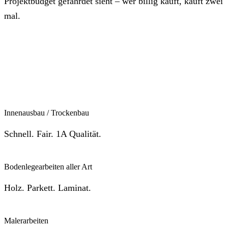
Projektbudget gefährdet sieht – wer billig kauft, kauft zwei
mal.
Innenausbau / Trockenbau
Schnell. Fair. 1A Qualität.
Bodenlegearbeiten aller Art
Holz. Parkett. Laminat.
Malerarbeiten