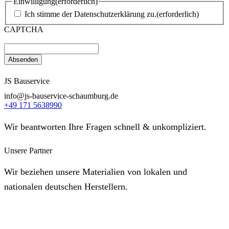
Einwilligung
(erforderlich)
Ich stimme der Datenschutzerklärung zu.
(erforderlich)
CAPTCHA
JS Bauservice
info@js-bauservice-schaumburg.de
+49 171 5638990
Wir beantworten Ihre Fragen schnell & unkompliziert.
Unsere Partner
Wir beziehen unsere Materialien von lokalen und
nationalen deutschen Herstellern.