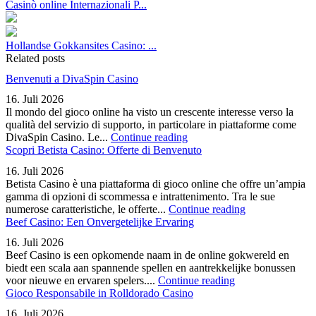
Casinò online Internazionali P...
Hollandse Gokkansites Casino: ...
Related posts
Benvenuti a DivaSpin Casino
16. Juli 2026
Il mondo del gioco online ha visto un crescente interesse verso la
qualità del servizio di supporto, in particolare in piattaforme come
DivaSpin Casino. Le...
Continue reading
Scopri Betista Casino: Offerte di Benvenuto
16. Juli 2026
Betista Casino è una piattaforma di gioco online che offre un’ampia
gamma di opzioni di scommessa e intrattenimento. Tra le sue
numerose caratteristiche, le offerte...
Continue reading
Beef Casino: Een Onvergetelijke Ervaring
16. Juli 2026
Beef Casino is een opkomende naam in de online gokwereld en
biedt een scala aan spannende spellen en aantrekkelijke bonussen
voor nieuwe en ervaren spelers....
Continue reading
Gioco Responsabile in Rolldorado Casino
16. Juli 2026