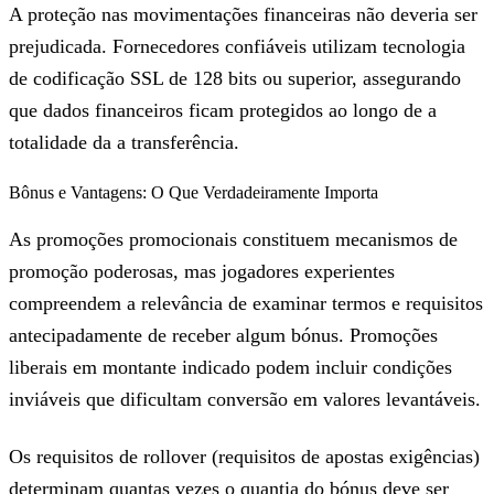
A proteção nas movimentações financeiras não deveria ser
prejudicada. Fornecedores confiáveis utilizam tecnologia
de codificação SSL de 128 bits ou superior, assegurando
que dados financeiros ficam protegidos ao longo de a
totalidade da a transferência.
Bônus e Vantagens: O Que Verdadeiramente Importa
As promoções promocionais constituem mecanismos de
promoção poderosas, mas jogadores experientes
compreendem a relevância de examinar termos e requisitos
antecipadamente de receber algum bónus. Promoções
liberais em montante indicado podem incluir condições
inviáveis que dificultam conversão em valores levantáveis.
Os requisitos de rollover (requisitos de apostas exigências)
determinam quantas vezes o quantia do bónus deve ser