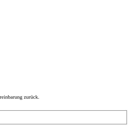
reinbarung zurück.