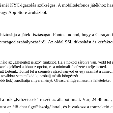
izetésnél KYC-igazolás szükséges. A mobiltelefonos játékhoz 
 vagy App Store áruházból.
ztosítja a játék tisztaságát. Fontos tudnod, hogy a Curaçao-i
országod szabályozásáról. Az oldal SSL titkosítást és kétfakto
ld az „Elfelejtett jelszó” funkciót. Ha a fiókod zárolva van, vedd fel a
 bejelölted a bónusz opciót, és a minimális befizetést teljesítetted.
 történik. Töltsd fel a személyi igazolványod és egy számlát a címedr
 Ha továbbra sem működik, próbálj másik böngészőt.
több fiók) zárolhatja a nyereményt. Olvasd el figyelmesen a feltételeket.
 a fiók „Kifizetések” részét az állapot miatt. Várj 24-48 órát,
ot az élő chat ügyfélszolgálattal, és hivatkozz a tranzakció 