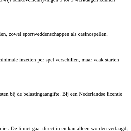
elen, zowel sportweddenschappen als casinospellen.
inimale inzetten per spel verschillen, maar vaak starten
ten bij de belastingaangifte. Bij een Nederlandse licentie
iet. De limiet gaat direct in en kan alleen worden verlaagd;