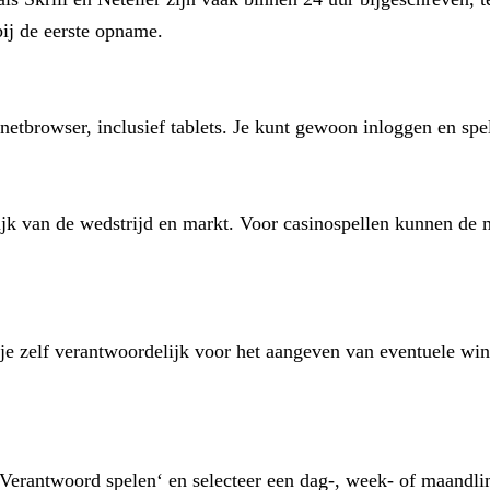
ij de eerste opname.
rnetbrowser, inclusief tablets. Je kunt gewoon inloggen en sp
ijk van de wedstrijd en markt. Voor casinospellen kunnen de m
 je zelf verantwoordelijk voor het aangeven van eventuele wins
.
‚Verantwoord spelen‘ en selecteer een dag-, week- of maandlim