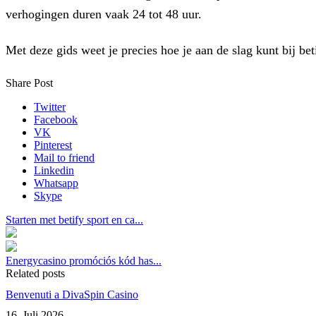
verhogingen duren vaak 24 tot 48 uur.
Met deze gids weet je precies hoe je aan de slag kunt bij be
Share Post
Twitter
Facebook
VK
Pinterest
Mail to friend
Linkedin
Whatsapp
Skype
Starten met betify sport en ca...
Energycasino promóciós kód has...
Related posts
Benvenuti a DivaSpin Casino
16. Juli 2026