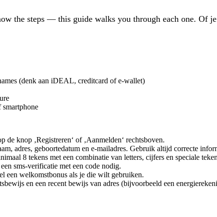
ow the steps — this guide walks you through each one. Of je 
names (denk aan iDEAL, creditcard of e-wallet)
ure
of smartphone
k op de knop ‚Registreren‘ of ‚Aanmelden‘ rechtsboven.
 naam, adres, geboortedatum en e-mailadres. Gebruik altijd correcte info
aal 8 tekens met een combinatie van letters, cijfers en speciale teken
 een sms-verificatie met een code nodig.
ueel een welkomstbonus als je die wilt gebruiken.
bewijs en een recent bewijs van adres (bijvoorbeeld een energierekenin