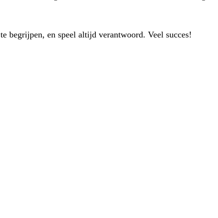
te begrijpen, en speel altijd verantwoord. Veel succes!