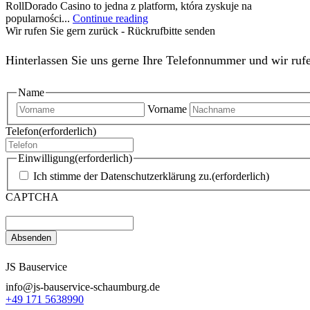
RollDorado Casino to jedna z platform, która zyskuje na
popularności...
Continue reading
Wir rufen Sie gern zurück - Rückrufbitte senden
Hinterlassen Sie uns gerne Ihre Telefonnummer und wir rufe
Name
Vorname
Telefon
(erforderlich)
Einwilligung
(erforderlich)
Ich stimme der Datenschutzerklärung zu.
(erforderlich)
CAPTCHA
JS Bauservice
info@js-bauservice-schaumburg.de
+49 171 5638990