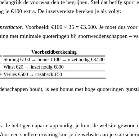
elangrijk de voorwaarden te begrijpen. Stel dat betify sport
g je €100 extra. De inzetvereiste bereken je als volgt:
nzetfactor
. Voorbeeld: €100 × 35 = €3.500. Je moet dus voor
ning met minimale quoteringen bij sportweddenschappen – vaa
Voorbeeldberekening
Storting €100 → bonus €100 → inzet nodig €3.500
Winst €20 → inzet nodig €800
e
Verlies €500 → cashback €50
weddenschappen houdt, is een bonus met hoge quoteringen gunst
k. Je hebt geen aparte app nodig; je kunt de website gewoon o
Voor een snellere ervaring kun je de website aan je startsch