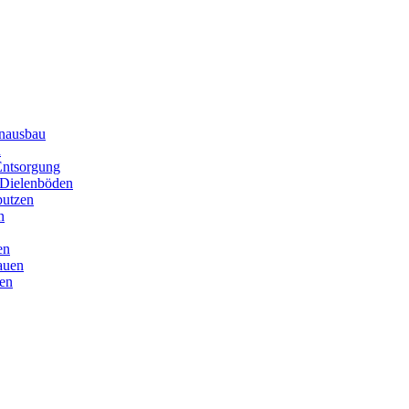
enausbau
n
Entsorgung
 Dielenböden
putzen
n
en
auen
en