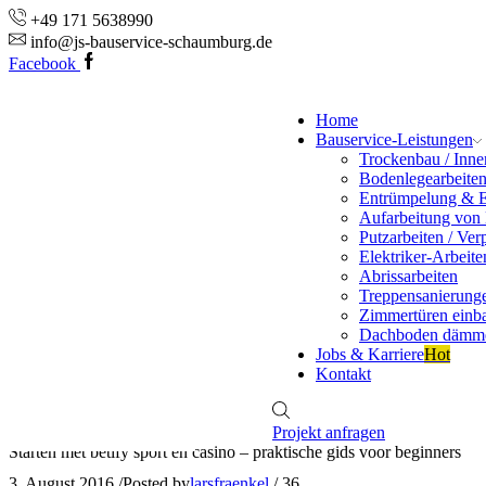
+49 171 5638990
info@js-bauservice-schaumburg.de
Facebook
Home
Bauservice-Leistungen
Trockenbau / Inn
Bodenlegearbeite
Entrümpelung & 
Aufarbeitung von
Putzarbeiten / Ver
Elektriker-Arbeite
Abrissarbeiten
Treppensanierung
Zimmertüren einb
Dachboden dämm
Jobs & Karriere
Hot
Kontakt
Projekt anfragen
Starten met betify sport en casino – praktische gids voor beginners
3. August 2016
/
Posted by
larsfraenkel
/
36