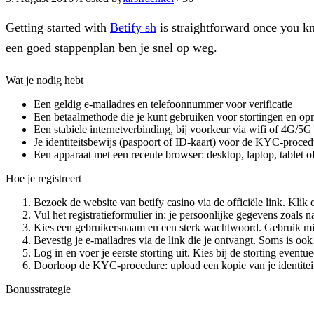
Getting started with
Betify sh
is straightforward once you kn
een goed stappenplan ben je snel op weg.
Wat je nodig hebt
Een geldig e-mailadres en telefoonnummer voor verificatie
Een betaalmethode die je kunt gebruiken voor stortingen en op
Een stabiele internetverbinding, bij voorkeur via wifi of 4G/5G
Je identiteitsbewijs (paspoort of ID-kaart) voor de KYC-proced
Een apparaat met een recente browser: desktop, laptop, tablet 
Hoe je registreert
Bezoek de website van betify casino via de officiële link. Kli
Vul het registratieformulier in: je persoonlijke gegevens zoals
Kies een gebruikersnaam en een sterk wachtwoord. Gebruik minim
Bevestig je e-mailadres via de link die je ontvangt. Soms is ook
Log in en voer je eerste storting uit. Kies bij de storting event
Doorloop de KYC-procedure: upload een kopie van je identiteits
Bonusstrategie