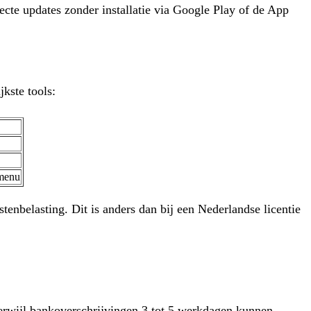
recte updates zonder installatie via Google Play of de App
jkste tools:
 menu
tenbelasting. Dit is anders dan bij een Nederlandse licentie
 terwijl bankoverschrijvingen 3 tot 5 werkdagen kunnen