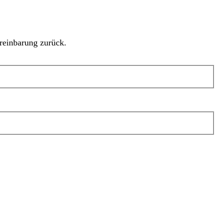
reinbarung zurück.