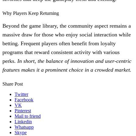
Why Players Keep Returning
Beyond the game library, the community aspect remains a
massive draw for those who enjoy social interaction while
betting. Frequent players often benefit from loyalty
programs that reward consistent activity with various
perks.
In short, the balance of innovation and user-centric
features makes it a prominent choice in a crowded market.
Share Post
Twitter
Facebook
VK
Pinterest
Mail to friend
Linkedin
Whatsapp
Skype