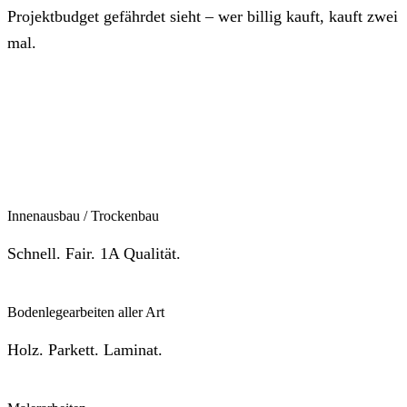
Projektbudget gefährdet sieht – wer billig kauft, kauft zwei
mal.
Innenausbau / Trockenbau
Schnell. Fair. 1A Qualität.
Bodenlegearbeiten aller Art
Holz. Parkett. Laminat.