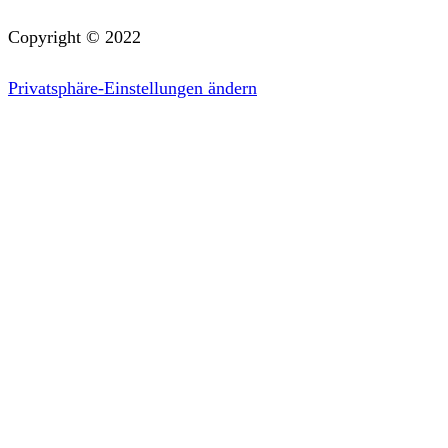
Copyright © 2022
Privatsphäre-Einstellungen ändern