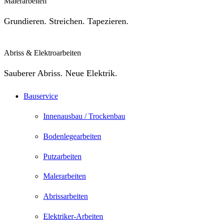
Malerarbeiten
Grundieren. Streichen. Tapezieren.
Abriss & Elektroarbeiten
Sauberer Abriss. Neue Elektrik.
Bauservice
Innenausbau / Trockenbau
Bodenlegearbeiten
Putzarbeiten
Malerarbeiten
Abrissarbeiten
Elektriker-Arbeiten