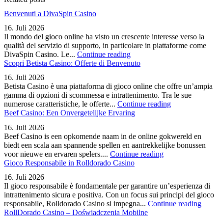
Benvenuti a DivaSpin Casino
16. Juli 2026
Il mondo del gioco online ha visto un crescente interesse verso la
qualità del servizio di supporto, in particolare in piattaforme come
DivaSpin Casino. Le...
Continue reading
Scopri Betista Casino: Offerte di Benvenuto
16. Juli 2026
Betista Casino è una piattaforma di gioco online che offre un’ampia
gamma di opzioni di scommessa e intrattenimento. Tra le sue
numerose caratteristiche, le offerte...
Continue reading
Beef Casino: Een Onvergetelijke Ervaring
16. Juli 2026
Beef Casino is een opkomende naam in de online gokwereld en
biedt een scala aan spannende spellen en aantrekkelijke bonussen
voor nieuwe en ervaren spelers....
Continue reading
Gioco Responsabile in Rolldorado Casino
16. Juli 2026
Il gioco responsabile è fondamentale per garantire un’esperienza di
intrattenimento sicura e positiva. Con un focus sui principi del gioco
responsabile, Rolldorado Casino si impegna...
Continue reading
RollDorado Casino – Doświadczenia Mobilne