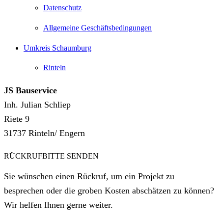
Datenschutz
Allgemeine Geschäftsbedingungen
Umkreis Schaumburg
Rinteln
JS Bauservice
Inh. Julian Schliep
Riete 9
31737 Rinteln/ Engern
RÜCKRUFBITTE SENDEN
Sie wünschen einen Rückruf, um ein Projekt zu
besprechen oder die groben Kosten abschätzen zu können?
Wir helfen Ihnen gerne weiter.