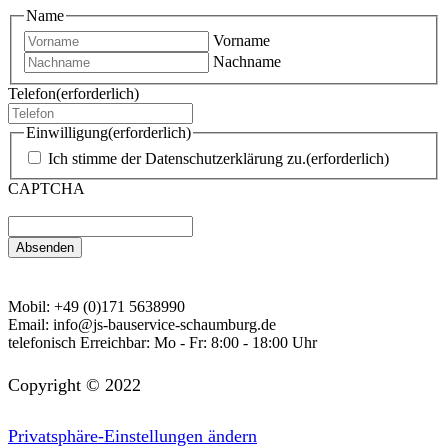
Name
Vorname
Nachname
Telefon
(erforderlich)
Einwilligung
(erforderlich)
Ich stimme der Datenschutzerklärung zu.
(erforderlich)
CAPTCHA
Mobil:
+49 (0)171 5638990
Email:
info@js-bauservice-schaumburg.de
telefonisch Erreichbar:
Mo - Fr: 8:00 - 18:00 Uhr
Copyright © 2022
Privatsphäre-Einstellungen ändern