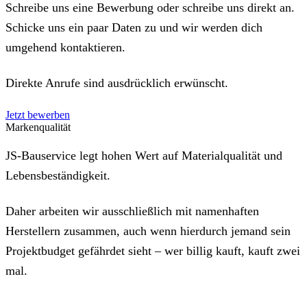
Schreibe uns eine Bewerbung oder schreibe uns direkt an.
Schicke uns ein paar Daten zu und wir werden dich
umgehend kontaktieren.
Direkte Anrufe sind ausdrücklich erwünscht.
Jetzt bewerben
Markenqualität
JS-Bauservice legt hohen Wert auf Materialqualität und
Lebensbeständigkeit.
Daher arbeiten wir ausschließlich mit namenhaften
Herstellern zusammen, auch wenn hierdurch jemand sein
Projektbudget gefährdet sieht – wer billig kauft, kauft zwei
mal.