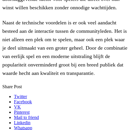
winst willen beschikken zonder onnodige wachttijden.
Naast de technische voordelen is er ook veel aandacht
besteed aan de interactie tussen de communityleden. Het is
niet alleen een plek om te spelen, maar ook een plek waar
je deel uitmaakt van een groter geheel. Door de combinatie
van eerlijk spel en een moderne uitstraling blijft de
populariteit onverminderd groot bij een breed publiek dat
waarde hecht aan kwaliteit en transparantie.
Share Post
Twitter
Facebook
VK
Pinterest
Mail to friend
Linkedin
Whatsapp