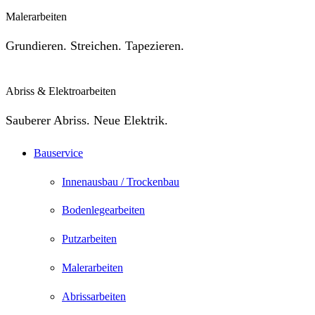
Malerarbeiten
Grundieren. Streichen. Tapezieren.
Abriss & Elektroarbeiten
Sauberer Abriss. Neue Elektrik.
Bauservice
Innenausbau / Trockenbau
Bodenlegearbeiten
Putzarbeiten
Malerarbeiten
Abrissarbeiten