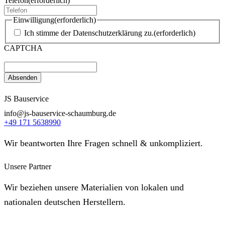
Telefon
(erforderlich)
Einwilligung
(erforderlich)
Ich stimme der Datenschutzerklärung zu.
(erforderlich)
CAPTCHA
JS Bauservice
info@js-bauservice-schaumburg.de
+49 171 5638990
Wir beantworten Ihre Fragen schnell & unkompliziert.
Unsere Partner
Wir beziehen unsere Materialien von lokalen und
nationalen deutschen Herstellern.