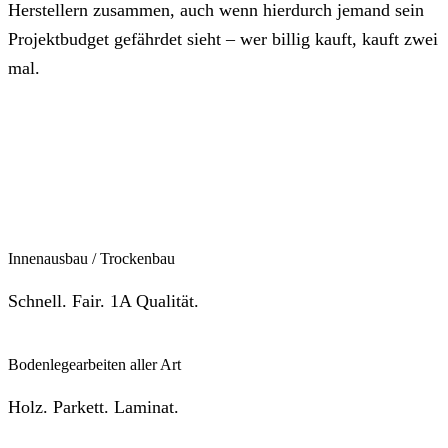
Herstellern zusammen, auch wenn hierdurch jemand sein
Projektbudget gefährdet sieht – wer billig kauft, kauft zwei
mal.
Innenausbau / Trockenbau
Schnell. Fair. 1A Qualität.
Bodenlegearbeiten aller Art
Holz. Parkett. Laminat.