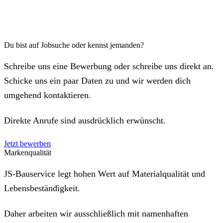
Du bist auf Jobsuche oder kennst jemanden?
Schreibe uns eine Bewerbung oder schreibe uns direkt an.
Schicke uns ein paar Daten zu und wir werden dich
umgehend kontaktieren.
Direkte Anrufe sind ausdrücklich erwünscht.
Jetzt bewerben
Markenqualität
JS-Bauservice legt hohen Wert auf Materialqualität und
Lebensbeständigkeit.
Daher arbeiten wir ausschließlich mit namenhaften