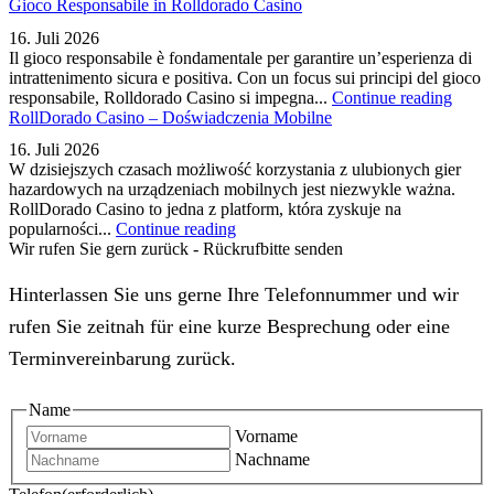
Gioco Responsabile in Rolldorado Casino
16. Juli 2026
Il gioco responsabile è fondamentale per garantire un’esperienza di
intrattenimento sicura e positiva. Con un focus sui principi del gioco
responsabile, Rolldorado Casino si impegna...
Continue reading
RollDorado Casino – Doświadczenia Mobilne
16. Juli 2026
W dzisiejszych czasach możliwość korzystania z ulubionych gier
hazardowych na urządzeniach mobilnych jest niezwykle ważna.
RollDorado Casino to jedna z platform, która zyskuje na
popularności...
Continue reading
Wir rufen Sie gern zurück - Rückrufbitte senden
Hinterlassen Sie uns gerne Ihre Telefonnummer und wir
rufen Sie zeitnah für eine kurze Besprechung oder eine
Terminvereinbarung zurück.
Name
Vorname
Nachname