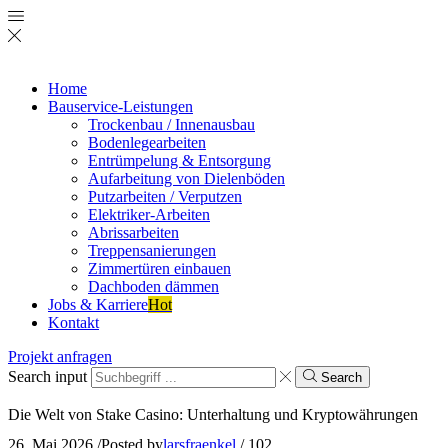
Home
Bauservice-Leistungen
Trockenbau / Innenausbau
Bodenlegearbeiten
Entrümpelung & Entsorgung
Aufarbeitung von Dielenböden
Putzarbeiten / Verputzen
Elektriker-Arbeiten
Abrissarbeiten
Treppensanierungen
Zimmertüren einbauen
Dachboden dämmen
Jobs & Karriere
Hot
Kontakt
Projekt anfragen
Search input
Search
Die Welt von Stake Casino: Unterhaltung und Kryptowährungen
26. Mai 2026
/
Posted by
larsfraenkel
/
102