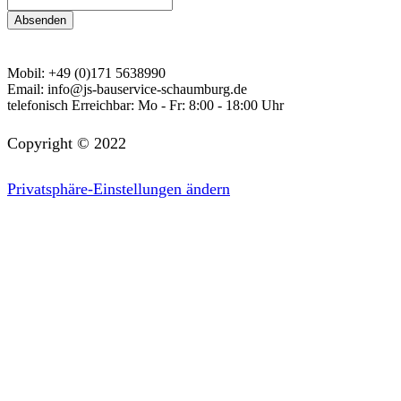
Mobil:
+49 (0)171 5638990
Email:
info@js-bauservice-schaumburg.de
telefonisch Erreichbar:
Mo - Fr: 8:00 - 18:00 Uhr
Copyright © 2022
Privatsphäre-Einstellungen ändern