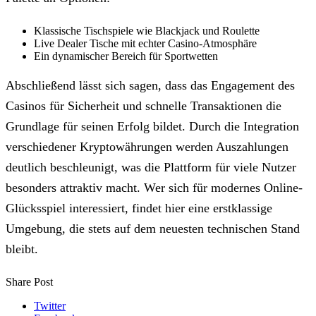
Klassische Tischspiele wie Blackjack und Roulette
Live Dealer Tische mit echter Casino-Atmosphäre
Ein dynamischer Bereich für Sportwetten
Abschließend lässt sich sagen, dass das Engagement des
Casinos für Sicherheit und schnelle Transaktionen die
Grundlage für seinen Erfolg bildet. Durch die Integration
verschiedener Kryptowährungen werden Auszahlungen
deutlich beschleunigt, was die Plattform für viele Nutzer
besonders attraktiv macht. Wer sich für modernes Online-
Glücksspiel interessiert, findet hier eine erstklassige
Umgebung, die stets auf dem neuesten technischen Stand
bleibt.
Share Post
Twitter