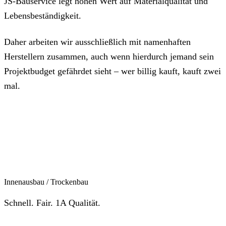
JS-Bauservice legt hohen Wert auf Materialqualität und
Lebensbeständigkeit.
Daher arbeiten wir ausschließlich mit namenhaften
Herstellern zusammen, auch wenn hierdurch jemand sein
Projektbudget gefährdet sieht – wer billig kauft, kauft zwei
mal.
Innenausbau / Trockenbau
Schnell. Fair. 1A Qualität.