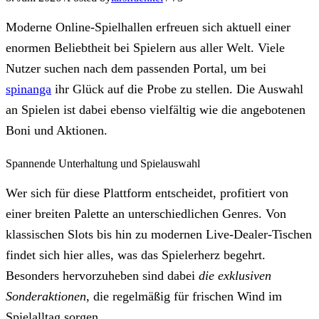
Moderne Online-Spielhallen erfreuen sich aktuell einer
enormen Beliebtheit bei Spielern aus aller Welt. Viele
Nutzer suchen nach dem passenden Portal, um bei
spinanga
ihr Glück auf die Probe zu stellen. Die Auswahl
an Spielen ist dabei ebenso vielfältig wie die angebotenen
Boni und Aktionen.
Spannende Unterhaltung und Spielauswahl
Wer sich für diese Plattform entscheidet, profitiert von
einer breiten Palette an unterschiedlichen Genres. Von
klassischen Slots bis hin zu modernen Live-Dealer-Tischen
findet sich hier alles, was das Spielerherz begehrt.
Besonders hervorzuheben sind dabei
die exklusiven
Sonderaktionen
, die regelmäßig für frischen Wind im
Spielalltag sorgen.