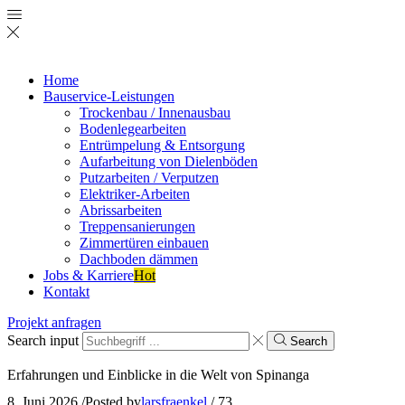
Home
Bauservice-Leistungen
Trockenbau / Innenausbau
Bodenlegearbeiten
Entrümpelung & Entsorgung
Aufarbeitung von Dielenböden
Putzarbeiten / Verputzen
Elektriker-Arbeiten
Abrissarbeiten
Treppensanierungen
Zimmertüren einbauen
Dachboden dämmen
Jobs & Karriere
Hot
Kontakt
Projekt anfragen
Search input
Search
Erfahrungen und Einblicke in die Welt von Spinanga
8. Juni 2026
/
Posted by
larsfraenkel
/
73