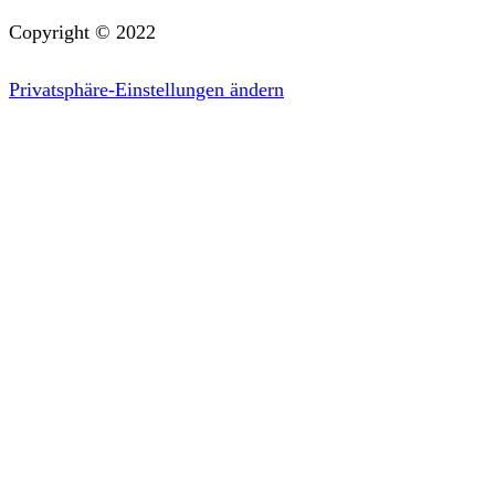
Copyright © 2022
Privatsphäre-Einstellungen ändern