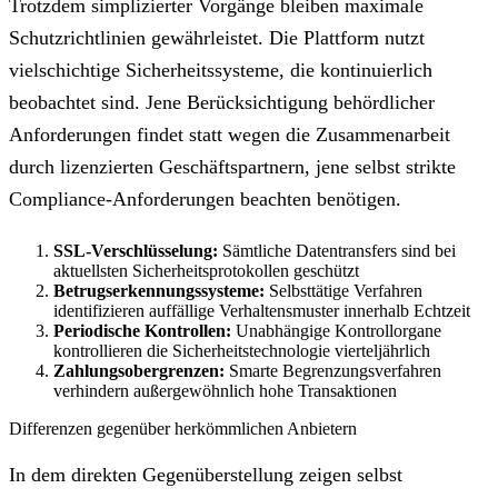
Trotzdem simplizierter Vorgänge bleiben maximale
Schutzrichtlinien gewährleistet. Die Plattform nutzt
vielschichtige Sicherheitssysteme, die kontinuierlich
beobachtet sind. Jene Berücksichtigung behördlicher
Anforderungen findet statt wegen die Zusammenarbeit
durch lizenzierten Geschäftspartnern, jene selbst strikte
Compliance-Anforderungen beachten benötigen.
SSL-Verschlüsselung:
Sämtliche Datentransfers sind bei
aktuellsten Sicherheitsprotokollen geschützt
Betrugserkennungssysteme:
Selbsttätige Verfahren
identifizieren auffällige Verhaltensmuster innerhalb Echtzeit
Periodische Kontrollen:
Unabhängige Kontrollorgane
kontrollieren die Sicherheitstechnologie vierteljährlich
Zahlungsobergrenzen:
Smarte Begrenzungsverfahren
verhindern außergewöhnlich hohe Transaktionen
Differenzen gegenüber herkömmlichen Anbietern
In dem direkten Gegenüberstellung zeigen selbst