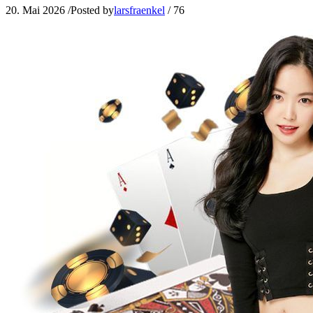
20. Mai 2026
/
Posted by
larsfraenkel
/
76