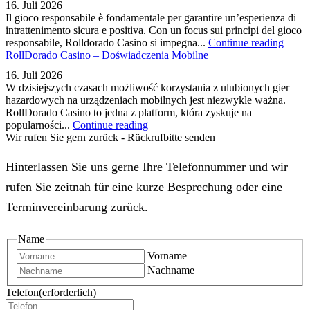
16. Juli 2026
Il gioco responsabile è fondamentale per garantire un’esperienza di
intrattenimento sicura e positiva. Con un focus sui principi del gioco
responsabile, Rolldorado Casino si impegna...
Continue reading
RollDorado Casino – Doświadczenia Mobilne
16. Juli 2026
W dzisiejszych czasach możliwość korzystania z ulubionych gier
hazardowych na urządzeniach mobilnych jest niezwykle ważna.
RollDorado Casino to jedna z platform, która zyskuje na
popularności...
Continue reading
Wir rufen Sie gern zurück - Rückrufbitte senden
Hinterlassen Sie uns gerne Ihre Telefonnummer und wir
rufen Sie zeitnah für eine kurze Besprechung oder eine
Terminvereinbarung zurück.
Name
Vorname
Nachname
Telefon
(erforderlich)