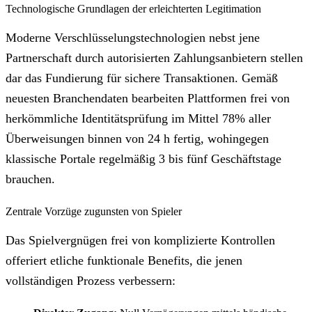
Technologische Grundlagen der erleichterten Legitimation
Moderne Verschlüsselungstechnologien nebst jene
Partnerschaft durch autorisierten Zahlungsanbietern stellen
dar das Fundierung für sichere Transaktionen. Gemäß
neuesten Branchendaten bearbeiten Plattformen frei von
herkömmliche Identitätsprüfung im Mittel 78% aller
Überweisungen binnen von 24 h fertig, wohingegen
klassische Portale regelmäßig 3 bis fünf Geschäftstage
brauchen.
Zentrale Vorzüge zugunsten von Spieler
Das Spielvergnügen frei von komplizierte Kontrollen
offeriert etliche funktionale Benefits, die jenen
vollständigen Prozess verbessern: