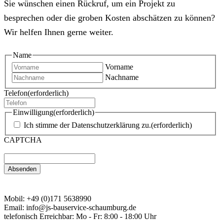
Sie wünschen einen Rückruf, um ein Projekt zu
besprechen oder die groben Kosten abschätzen zu können?
Wir helfen Ihnen gerne weiter.
Name
Vorname
Nachname
Telefon
(erforderlich)
Einwilligung
(erforderlich)
Ich stimme der Datenschutzerklärung zu.
(erforderlich)
CAPTCHA
Mobil:
+49 (0)171 5638990
Email:
info@js-bauservice-schaumburg.de
telefonisch Erreichbar:
Mo - Fr: 8:00 - 18:00 Uhr