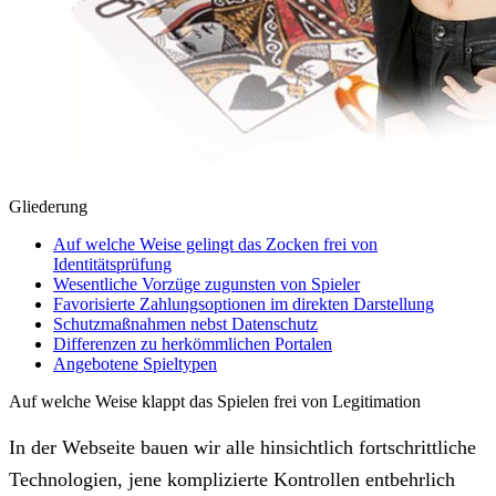
Gliederung
Auf welche Weise gelingt das Zocken frei von
Identitätsprüfung
Wesentliche Vorzüge zugunsten von Spieler
Favorisierte Zahlungsoptionen im direkten Darstellung
Schutzmaßnahmen nebst Datenschutz
Differenzen zu herkömmlichen Portalen
Angebotene Spieltypen
Auf welche Weise klappt das Spielen frei von Legitimation
In der Webseite bauen wir alle hinsichtlich fortschrittliche
Technologien, jene komplizierte Kontrollen entbehrlich