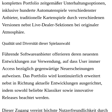
komplettes Portfolio zeitgemäßer Unterhaltungsoptionen,
inklusive hunderte Automatenspiele verschiedenster
Anbieter, traditionelle Kartenspiele durch verschiedenen
Versionen nebst Live-Dealer-Sektionen bei originaler
Atmosphäre.
Qualität und Diversität dieser Spielauswahl
Führende Softwareanbieter offerieren deren neuesten
Entwicklungen zur Verwendung, auf dass User immer
Access bezüglich gegenwärtige Neuerscheinungen
aufweisen. Das Portfolio wird kontinuierlich erweitert
nebst in Richtung aktuelle Entwicklungen ausgerichtet,
indem sowohl beliebte Klassiker sowie innovative
Releases beachtet werden.
Dieser Zugang vereint höchste Nutzerfreundlichkeit durch