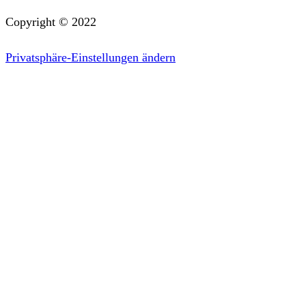
Copyright © 2022
Privatsphäre-Einstellungen ändern