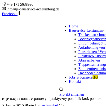
+49 171 5638990
info@js-bauservice-schaumburg.de
Facebook
Home
Bauservice-Leistungen
Trockenbau / Inn
Bodenlegearbeite
Entrümpelung & 
Aufarbeitung von
Putzarbeiten / Ver
Elektriker-Arbeite
Abrissarbeiten
Treppensanierung
Zimmertüren einb
Dachboden dämm
Jobs & Karriere
Hot
Kontakt
Projekt anfragen
Rejestracja i bonus esportowy – praktyczny poradnik krok po kroku
5. Januar 2015
/
Posted by
larsfraenkel
/
49