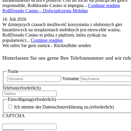
intrattenimento sicura e positiva. Con un focus sui principi del gioco
responsabile, Rolldorado Casino si impegna...
Continue reading
RollDorado Casino – Doświadczenia Mobilne
16. Juli 2026
W dzisiejszych czasach możliwość korzystania z ulubionych gier
hazardowych na urządzeniach mobilnych jest niezwykle ważna.
RollDorado Casino to jedna z platform, która zyskuje na
popularności...
Continue reading
Wir rufen Sie gern zurück - Rückrufbitte senden
Hinterlassen Sie uns gerne Ihre Telefonnummer und wir rufe
Name
Vorname
Telefon
(erforderlich)
Einwilligung
(erforderlich)
Ich stimme der Datenschutzerklärung zu.
(erforderlich)
CAPTCHA