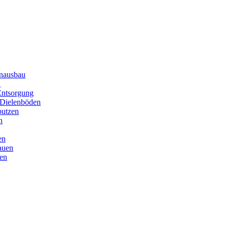
enausbau
n
Entsorgung
 Dielenböden
putzen
n
en
auen
en