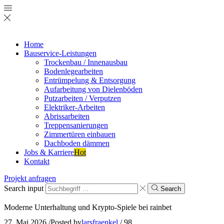
Home
Bauservice-Leistungen
Trockenbau / Innenausbau
Bodenlegearbeiten
Entrümpelung & Entsorgung
Aufarbeitung von Dielenböden
Putzarbeiten / Verputzen
Elektriker-Arbeiten
Abrissarbeiten
Treppensanierungen
Zimmertüren einbauen
Dachboden dämmen
Jobs & Karriere
Hot
Kontakt
Projekt anfragen
Search input
Search
Moderne Unterhaltung und Krypto-Spiele bei rainbet
27. Mai 2026
/
Posted by
larsfraenkel
/
98