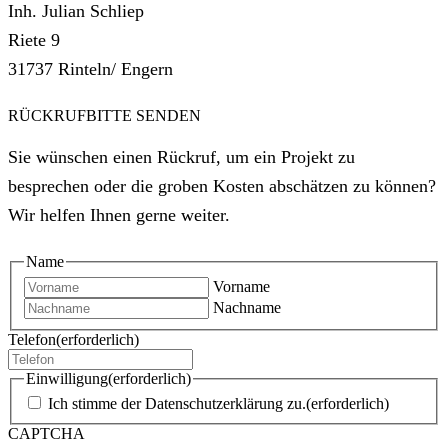
Inh. Julian Schliep
Riete 9
31737 Rinteln/ Engern
RÜCKRUFBITTE SENDEN
Sie wünschen einen Rückruf, um ein Projekt zu
besprechen oder die groben Kosten abschätzen zu können?
Wir helfen Ihnen gerne weiter.
Name
Vorname
Nachname
Telefon
(erforderlich)
Einwilligung
(erforderlich)
Ich stimme der Datenschutzerklärung zu.
(erforderlich)
CAPTCHA