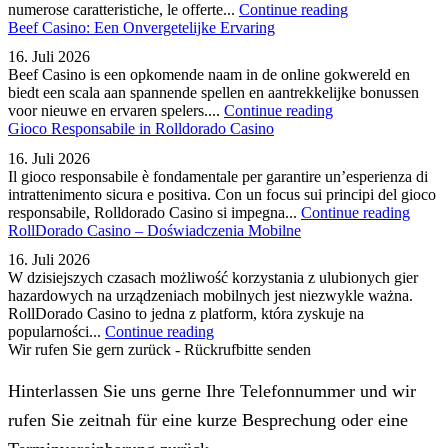
numerose caratteristiche, le offerte...
Continue reading
Beef Casino: Een Onvergetelijke Ervaring
16. Juli 2026
Beef Casino is een opkomende naam in de online gokwereld en
biedt een scala aan spannende spellen en aantrekkelijke bonussen
voor nieuwe en ervaren spelers....
Continue reading
Gioco Responsabile in Rolldorado Casino
16. Juli 2026
Il gioco responsabile è fondamentale per garantire un’esperienza di
intrattenimento sicura e positiva. Con un focus sui principi del gioco
responsabile, Rolldorado Casino si impegna...
Continue reading
RollDorado Casino – Doświadczenia Mobilne
16. Juli 2026
W dzisiejszych czasach możliwość korzystania z ulubionych gier
hazardowych na urządzeniach mobilnych jest niezwykle ważna.
RollDorado Casino to jedna z platform, która zyskuje na
popularności...
Continue reading
Wir rufen Sie gern zurück - Rückrufbitte senden
Hinterlassen Sie uns gerne Ihre Telefonnummer und wir
rufen Sie zeitnah für eine kurze Besprechung oder eine