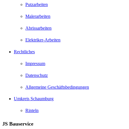
Putzarbeiten
Malerarbeiten
Abrissarbeiten
Elektriker-Arbeiten
Rechtliches
Impressum
Datenschutz
Allgemeine Geschäftsbedingungen
Umkreis Schaumburg
Rinteln
JS Bauservice