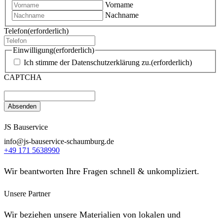
Vorname
Nachname
Telefon
(erforderlich)
Einwilligung
(erforderlich)
Ich stimme der Datenschutzerklärung zu.
(erforderlich)
CAPTCHA
JS Bauservice
info@js-bauservice-schaumburg.de
+49 171 5638990
Wir beantworten Ihre Fragen schnell & unkompliziert.
Unsere Partner
Wir beziehen unsere Materialien von lokalen und