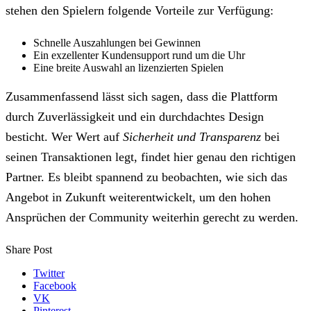
stehen den Spielern folgende Vorteile zur Verfügung:
Schnelle Auszahlungen bei Gewinnen
Ein exzellenter Kundensupport rund um die Uhr
Eine breite Auswahl an lizenzierten Spielen
Zusammenfassend lässt sich sagen, dass die Plattform
durch Zuverlässigkeit und ein durchdachtes Design
besticht. Wer Wert auf
Sicherheit und Transparenz
bei
seinen Transaktionen legt, findet hier genau den richtigen
Partner. Es bleibt spannend zu beobachten, wie sich das
Angebot in Zukunft weiterentwickelt, um den hohen
Ansprüchen der Community weiterhin gerecht zu werden.
Share Post
Twitter
Facebook
VK
Pinterest