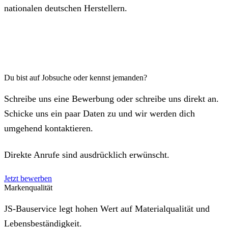
nationalen deutschen Herstellern.
Du bist auf Jobsuche oder kennst jemanden?
Schreibe uns eine Bewerbung oder schreibe uns direkt an.
Schicke uns ein paar Daten zu und wir werden dich
umgehend kontaktieren.
Direkte Anrufe sind ausdrücklich erwünscht.
Jetzt bewerben
Markenqualität
JS-Bauservice legt hohen Wert auf Materialqualität und
Lebensbeständigkeit.