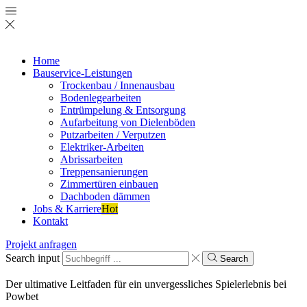
Home
Bauservice-Leistungen
Trockenbau / Innenausbau
Bodenlegearbeiten
Entrümpelung & Entsorgung
Aufarbeitung von Dielenböden
Putzarbeiten / Verputzen
Elektriker-Arbeiten
Abrissarbeiten
Treppensanierungen
Zimmertüren einbauen
Dachboden dämmen
Jobs & Karriere
Hot
Kontakt
Projekt anfragen
Search input
Search
Der ultimative Leitfaden für ein unvergessliches Spielerlebnis bei
Powbet