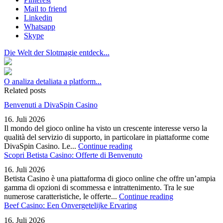
Mail to friend
Linkedin
Whatsapp
Skype
Die Welt der Slotmagie entdeck...
O analiza detaliata a platform...
Related posts
Benvenuti a DivaSpin Casino
16. Juli 2026
Il mondo del gioco online ha visto un crescente interesse verso la
qualità del servizio di supporto, in particolare in piattaforme come
DivaSpin Casino. Le...
Continue reading
Scopri Betista Casino: Offerte di Benvenuto
16. Juli 2026
Betista Casino è una piattaforma di gioco online che offre un’ampia
gamma di opzioni di scommessa e intrattenimento. Tra le sue
numerose caratteristiche, le offerte...
Continue reading
Beef Casino: Een Onvergetelijke Ervaring
16. Juli 2026