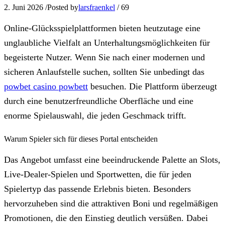
2. Juni 2026
/
Posted by
larsfraenkel
/
69
Online-Glücksspielplattformen bieten heutzutage eine
unglaubliche Vielfalt an Unterhaltungsmöglichkeiten für
begeisterte Nutzer. Wenn Sie nach einer modernen und
sicheren Anlaufstelle suchen, sollten Sie unbedingt das
powbet casino powbett
besuchen. Die Plattform überzeugt
durch eine benutzerfreundliche Oberfläche und eine
enorme Spielauswahl, die jeden Geschmack trifft.
Warum Spieler sich für dieses Portal entscheiden
Das Angebot umfasst eine beeindruckende Palette an Slots,
Live-Dealer-Spielen und Sportwetten, die für jeden
Spielertyp das passende Erlebnis bieten. Besonders
hervorzuheben sind die attraktiven Boni und regelmäßigen
Promotionen, die den Einstieg deutlich versüßen. Dabei