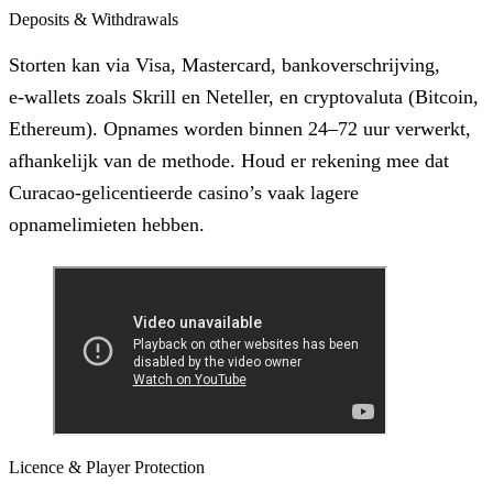
Deposits & Withdrawals
Storten kan via Visa, Mastercard, bankoverschrijving,
e‑wallets zoals Skrill en Neteller, en cryptovaluta (Bitcoin,
Ethereum). Opnames worden binnen 24–72 uur verwerkt,
afhankelijk van de methode. Houd er rekening mee dat
Curacao‑gelicentieerde casino’s vaak lagere
opnamelimieten hebben.
Licence & Player Protection