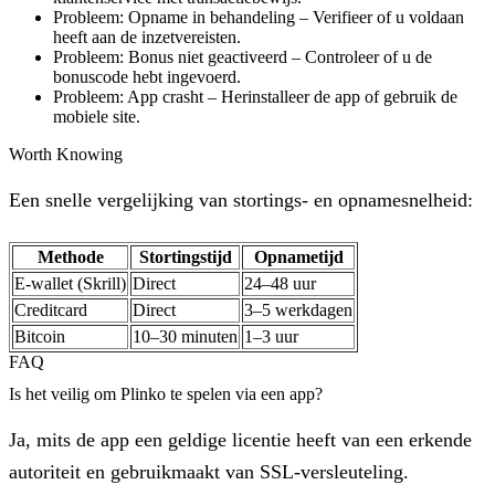
Probleem: Opname in behandeling – Verifieer of u voldaan
heeft aan de inzetvereisten.
Probleem: Bonus niet geactiveerd – Controleer of u de
bonuscode hebt ingevoerd.
Probleem: App crasht – Herinstalleer de app of gebruik de
mobiele site.
Worth Knowing
Een snelle vergelijking van stortings- en opnamesnelheid:
Methode
Stortingstijd
Opnametijd
E‑wallet (Skrill)
Direct
24–48 uur
Creditcard
Direct
3–5 werkdagen
Bitcoin
10–30 minuten
1–3 uur
FAQ
Is het veilig om Plinko te spelen via een app?
Ja, mits de app een geldige licentie heeft van een erkende
autoriteit en gebruikmaakt van SSL‑versleuteling.