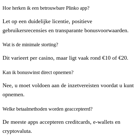
Hoe herken ik een betrouwbare Plinko app?
Let op een duidelijke licentie, positieve
gebruikersrecensies en transparante bonusvoorwaarden.
Wat is de minimale storting?
Dit varieert per casino, maar ligt vaak rond €10 of €20.
Kan ik bonuswinst direct opnemen?
Nee, u moet voldoen aan de inzetvereisten voordat u kunt
opnemen.
Welke betaalmethoden worden geaccepteerd?
De meeste apps accepteren creditcards, e‑wallets en
cryptovaluta.