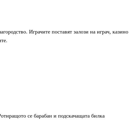
агородство. Играчите поставят залози на играч, казино
ите.
 Ротиращото се барабан и подскачащата билка