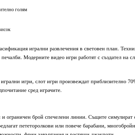
ително голям
висок
асификация игрални развлечения в световен план. Техния
 печалби. Модерните видео игри работят с създател на 
а игрални игри, слот игри произвеждат приблизително 70
дпочитание сред играчите.
 и ограничен брой спечелени линии. Същите симулират о
редлагат пететоролкови или повече барабани, многоброй
зможности, фрии завъртания и растящи джакпоти.