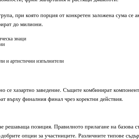
рупа, при която порция от конкретен заложена сума се 
рират до милиони.
ическа знаци
рии
ли и артистични изпълнители
тно се хазартно заведение. Същите комбинират компонент
ат върху финалния финал чрез коректни действия.
грае решаваща позиция. Правилното прилагане на базова 
й-добрите опции за участниците. Различните типове съдъ