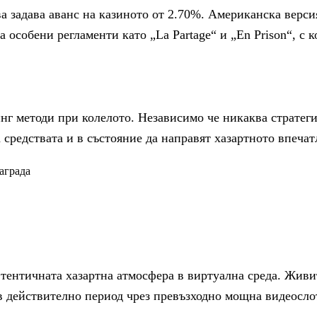
а задава аванс на казиното от 2.70%. Американска версия
 особени регламенти като „La Partage“ и „En Prison“, с
нг методи при колелото. Независимо че никаква стратеги
 средствата и в състояние да направят хазартното впеча
аграда
тентичната хазартна атмосфера в виртуална среда. Живи
 в действително период чрез превъзходно мощна видеосло