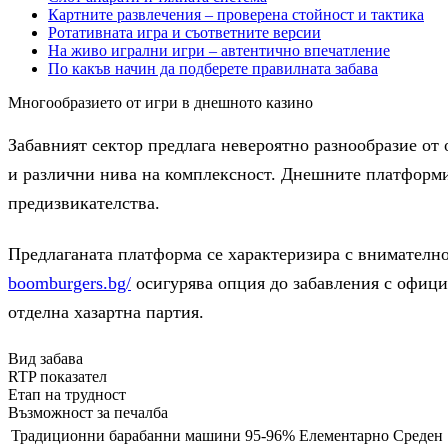
Картните развлечения – проверена стойност и тактика
Ротативната игра и съответните версии
На живо игрални игри – автентично впечатление
По какъв начин да подберете правилната забава
Многообразието от игри в днешното казино
Забавният сектор предлага невероятно разнообразие от
и различни нива на комплексност. Днешните платформи 
предизвикателства.
Предлаганата платформа се характеризира с внимателно
boomburgers.bg/
осигурява опция до забавления с офици
отделна хазартна партия.
Вид забава
RTP показател
Етап на трудност
Възможност за печалба
Традиционни барабанни машини
95-96%
Елементарно
Среден