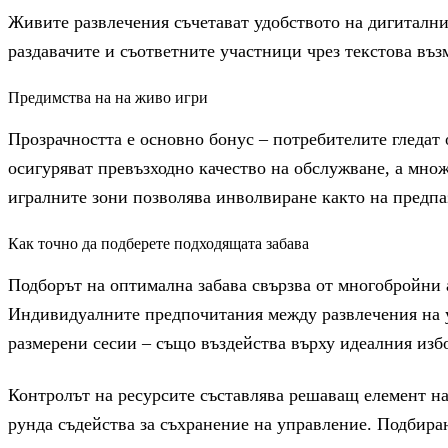
Живите развлечения съчетават удобството на дигитални
раздавачите и съответните участници чрез текстова въз
Предимства на на живо игри
Прозрачността е основно бонус – потребителите гледат
осигуряват превъзходно качество на обслужване, а мно
игралните зони позволява инволвиране както на предпа
Как точно да подберете подходящата забава
Подборът на оптимална забава свързва от многобройни 
Индивидуалните предпочитания между развлечения на у
размерени сесии – също въздейства върху идеалния изб
Контролът на ресурсите съставлява решаващ елемент на
рунда съдейства за съхранение на управление. Подбира