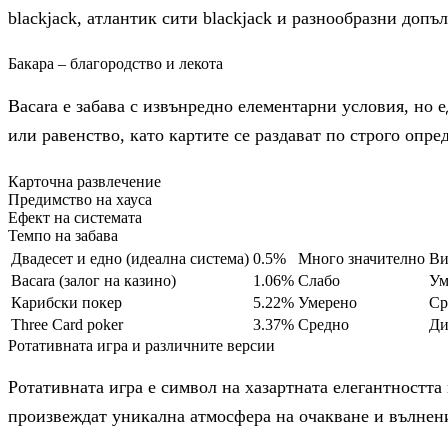
blackjack, атлантик сити blackjack и разнообразни доп
Бакара – благородство и лекота
Bacara е забава с извънредно елементарни условия, но 
или равенство, като картите се раздават по строго опр
Карточна развлечение
Предимство на хауса
Ефект на системата
Темпо на забава
Двадесет и едно (идеална система)
0.5%
Много значително
Ви
Bacara (залог на казино)
1.06%
Слабо
Ум
Карибски покер
5.22%
Умерено
Ср
Three Card poker
3.37%
Средно
Ди
Ротативната игра и различните версии
Ротативната игра е символ на хазартната елегантностт
произвеждат уникална атмосфера на очакване и вълнен