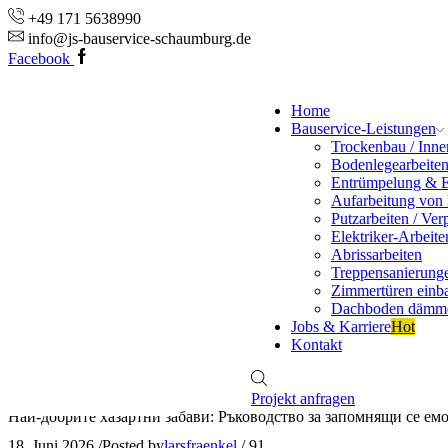
+49 171 5638990
info@js-bauservice-schaumburg.de
Facebook
Home
Bauservice-Leistungen
Trockenbau / Inn
Bodenlegearbeite
Entrümpelung & 
Aufarbeitung von
Putzarbeiten / Ver
Elektriker-Arbeite
Abrissarbeiten
Treppensanierung
Zimmertüren einb
Dachboden dämm
Jobs & Karriere
Hot
Kontakt
Projekt anfragen
Най-добрите хазартни забави: Ръководство за запомнящи се ем
18. Juni 2026
/
Posted by
larsfraenkel
/
91