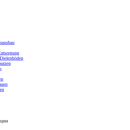
enausbau
n
Entsorgung
 Dielenböden
putzen
n
en
auen
en
оции