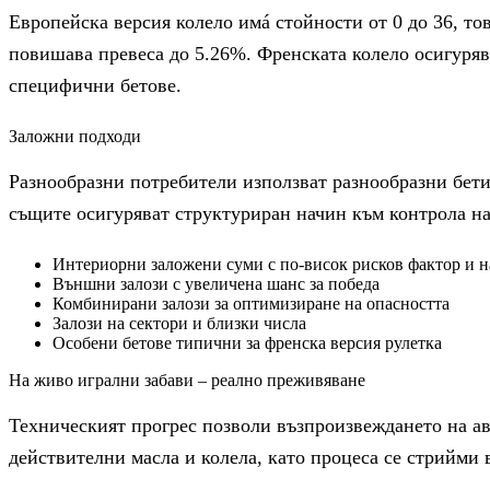
Европейска версия колело имá стойности от 0 до 36, тов
повишава превеса до 5.26%. Френската колело осигурява
специфични бетове.
Заложни подходи
Разнообразни потребители използват разнообразни бети
същите осигуряват структуриран начин към контрола на
Интериорни заложени суми с по-висок рисков фактор и н
Външни залози с увеличена шанс за победа
Комбинирани залози за оптимизиране на опасността
Залози на сектори и близки числа
Особени бетове типични за френска версия рулетка
На живо игрални забави – реално преживяване
Техническият прогрес позволи възпроизвеждането на ав
действителни масла и колела, като процеса се стрийми