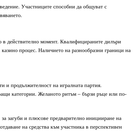
аведение. Участниците способни да общуват с
вяването.
ото в действително момент. Квалифицираните дилъри
а казино процес. Наличието на разнообразни граници на
ти и продължителност на игралната партия.
ащи категории. Желаното ритъм – бързи ръце или по-
и за загуби и плюсове предварително иницииране на
 отдаване на средства към участника в перспективен