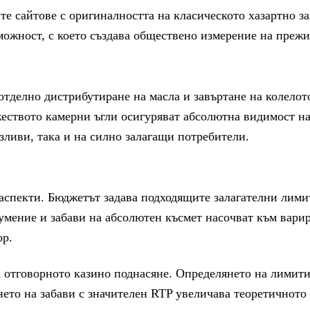
те сайтове с оригиналността на класическото хазартно з
можност, с което създава обществено измерение на прежи
 отделно дистрибутиране на масла и завъртане на колел
жеството камерни ъгли осигуряват абсолютна видимост н
зливи, така и на силно залагащи потребители.
аспекти. Бюджетът задава подходящите залагателни лими
мение и забави на абсолютен късмет насочват към варир
ор.
 отговорното казино поднасяне. Определянето на лимит
нето на забави с значителен RTP увеличава теоретичното