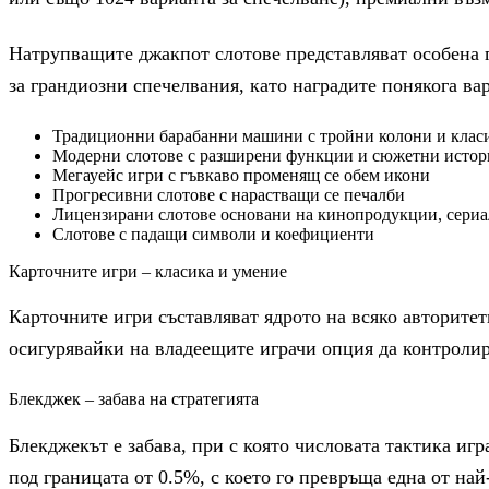
Натрупващите джакпот слотове представляват особена г
за грандиозни спечелвания, като наградите понякога ва
Традиционни барабанни машини с тройни колони и клас
Модерни слотове с разширени функции и сюжетни исто
Мегауейс игри с гъвкаво променящ се обем икони
Прогресивни слотове с нарастващи се печалби
Лицензирани слотове основани на кинопродукции, сериа
Слотове с падащи символи и коефициенти
Карточните игри – класика и умение
Карточните игри съставляват ядрото на всяко авторите
осигурявайки на владеещите играчи опция да контролир
Блекджек – забава на стратегията
Блекджекът е забава, при с която числовата тактика и
под границата от 0.5%, с което го превръща една от на