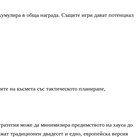
акумулира в обща награда. Същите игри дават потенциал
ите на късмета със тактическото планиране,
стратегия може да минимизира предимството на хауса до
ржат традиционен двадесет и едно, европейска версия