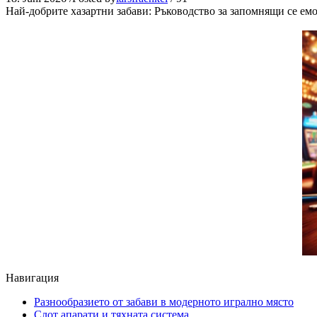
Най-добрите хазартни забави: Ръководство за запомнящи се ем
Навигация
Разнообразието от забави в модерното игрално място
Слот апарати и тяхната система