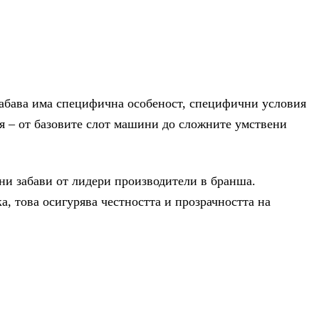
забава има специфична особеност, специфични условия
я – от базовите слот машини до сложните умствени
ни забави от лидери производители в бранша.
, това осигурява честността и прозрачността на