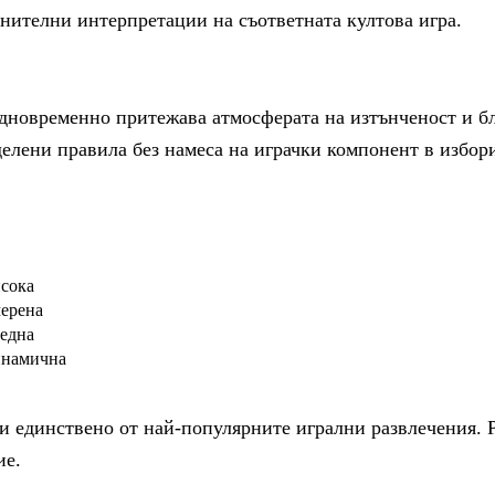
ълнителни интерпретации на съответната култова игра.
едновременно притежава атмосферата на изтънченост и бл
еделени правила без намеса на играчки компонент в избор
сока
ерена
една
намична
а и единствено от най-популярните игрални развлечения.
ие.