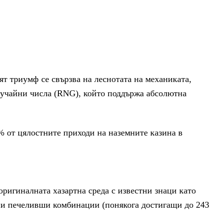
т триумф се свързва на леснотата на механиката,
случайни числа (RNG), който поддържа абсолютна
% от цялостните приходи на наземните казина в
ригиналната хазартна среда с известни знаци като
ни печеливши комбинации (понякога достигащи до 243