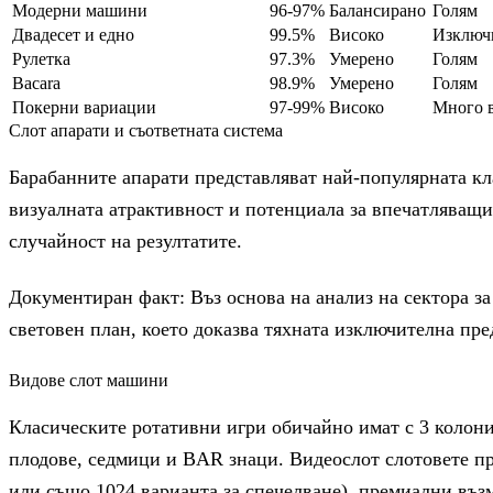
Модерни машини
96-97%
Балансирано
Голям
Двадесет и едно
99.5%
Високо
Изключ
Рулетка
97.3%
Умерено
Голям
Bacara
98.9%
Умерено
Голям
Покерни вариации
97-99%
Високо
Много 
Слот апарати и съответната система
Барабанните апарати представляват най-популярната кл
визуалната атрактивност и потенциала за впечатляващи
случайност на резултатите.
Документиран факт: Въз основа на анализ на сектора з
световен план, което доказва тяхната изключителна пре
Видове слот машини
Класическите ротативни игри обичайно имат с 3 колони
плодове, седмици и BAR знаци. Видеослот слотовете п
или също 1024 варианта за спечелване), премиални въ