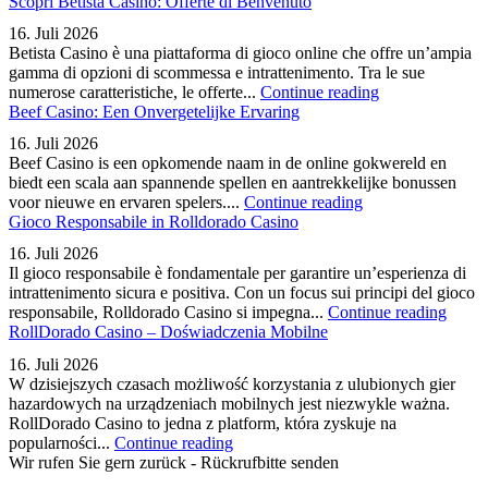
Scopri Betista Casino: Offerte di Benvenuto
16. Juli 2026
Betista Casino è una piattaforma di gioco online che offre un’ampia
gamma di opzioni di scommessa e intrattenimento. Tra le sue
numerose caratteristiche, le offerte...
Continue reading
Beef Casino: Een Onvergetelijke Ervaring
16. Juli 2026
Beef Casino is een opkomende naam in de online gokwereld en
biedt een scala aan spannende spellen en aantrekkelijke bonussen
voor nieuwe en ervaren spelers....
Continue reading
Gioco Responsabile in Rolldorado Casino
16. Juli 2026
Il gioco responsabile è fondamentale per garantire un’esperienza di
intrattenimento sicura e positiva. Con un focus sui principi del gioco
responsabile, Rolldorado Casino si impegna...
Continue reading
RollDorado Casino – Doświadczenia Mobilne
16. Juli 2026
W dzisiejszych czasach możliwość korzystania z ulubionych gier
hazardowych na urządzeniach mobilnych jest niezwykle ważna.
RollDorado Casino to jedna z platform, która zyskuje na
popularności...
Continue reading
Wir rufen Sie gern zurück - Rückrufbitte senden