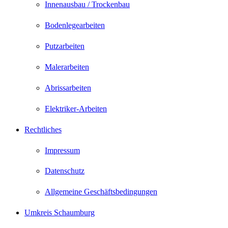
Innenausbau / Trockenbau
Bodenlegearbeiten
Putzarbeiten
Malerarbeiten
Abrissarbeiten
Elektriker-Arbeiten
Rechtliches
Impressum
Datenschutz
Allgemeine Geschäftsbedingungen
Umkreis Schaumburg