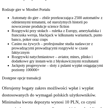
Rodzaje gier w Mostbet Portalu
Automaty do gier – zbiór przekraczająca 2500 automatów z
odmiennymi tematami, od starożytnych historii po
nowoczesne produkcje science fiction
Rozgrywki przy stołach – ruletka z Europy, amerykańska i
francuska wersja, blackjack w kilkunastu wariantach, punto
banco, poker oraz craps
Casino na żywych – profesjonalne studia nadawcze z
prowadzącymi prowadzącymi rozgrywki w czasie
faktycznym
Rozgrywki natychmiastowe – aviator, mines, plinko i
dodatkowe gry instant-win z błyskawicznymi rezultatami
Jackpoty progresywne – sloty z pulami wypłat osiągającymi
poziomy 100000+
Dostępne opcje transakcji
Oferujemy bogaty zakres możliwości wpłat i wypłat
dostosowanych do wymagań polskich użytkowników.
Minimalna kwota depozytu wynosi 10 PLN, co czyni