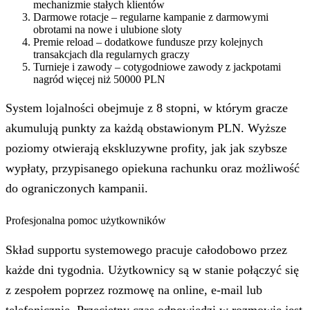
mechanizmie stałych klientów
Darmowe rotacje – regularne kampanie z darmowymi
obrotami na nowe i ulubione sloty
Premie reload – dodatkowe fundusze przy kolejnych
transakcjach dla regularnych graczy
Turnieje i zawody – cotygodniowe zawody z jackpotami
nagród więcej niż 50000 PLN
System lojalności obejmuje z 8 stopni, w którym gracze
akumulują punkty za każdą obstawionym PLN. Wyższe
poziomy otwierają ekskluzywne profity, jak jak szybsze
wypłaty, przypisanego opiekuna rachunku oraz możliwość
do ograniczonych kampanii.
Profesjonalna pomoc użytkowników
Skład supportu systemowego pracuje całodobowo przez
każde dni tygodnia. Użytkownicy są w stanie połączyć się
z zespołem poprzez rozmowę na online, e-mail lub
telefonicznie. Przeciętny czas odpowiedzi w rozmowie jest