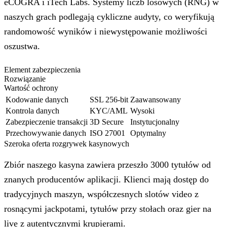
eCOGRA i iTech Labs. Systemy liczb losowych (RNG) w
naszych grach podlegają cykliczne audyty, co weryfikują
randomowość wyników i niewystępowanie możliwości
oszustwa.
Element zabezpieczenia
Rozwiązanie
Wartość ochrony
Kodowanie danych
SSL 256-bit
Zaawansowany
Kontrola danych
KYC/AML
Wysoki
Zabezpieczenie transakcji
3D Secure
Instytucjonalny
Przechowywanie danych
ISO 27001
Optymalny
Szeroka oferta rozgrywek kasynowych
Zbiór naszego kasyna zawiera przeszło 3000 tytułów od
znanych producentów aplikacji. Klienci mają dostęp do
tradycyjnych maszyn, współczesnych slotów video z
rosnącymi jackpotami, tytułów przy stołach oraz gier na
live z autentycznymi krupierami.