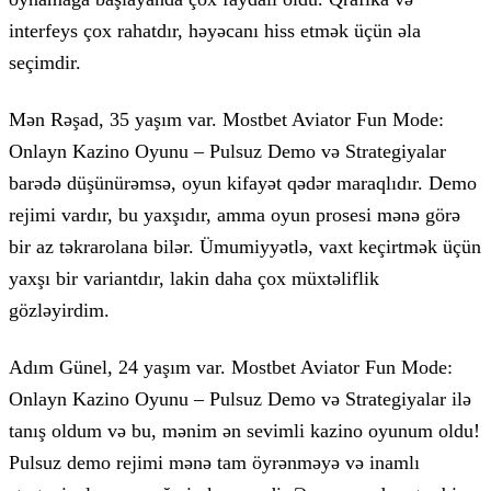
interfeys çox rahatdır, həyəcanı hiss etmək üçün əla
seçimdir.
Mən Rəşad, 35 yaşım var. Mostbet Aviator Fun Mode:
Onlayn Kazino Oyunu – Pulsuz Demo və Strategiyalar
barədə düşünürəmsə, oyun kifayət qədər maraqlıdır. Demo
rejimi vardır, bu yaxşıdır, amma oyun prosesi mənə görə
bir az təkrarolana bilər. Ümumiyyətlə, vaxt keçirtmək üçün
yaxşı bir variantdır, lakin daha çox müxtəliflik
gözləyirdim.
Adım Günel, 24 yaşım var. Mostbet Aviator Fun Mode:
Onlayn Kazino Oyunu – Pulsuz Demo və Strategiyalar ilə
tanış oldum və bu, mənim ən sevimli kazino oyunum oldu!
Pulsuz demo rejimi mənə tam öyrənməyə və inamlı