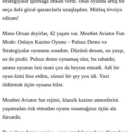
strategiyalar qurmağa imkan verdi. Əsas oyunda artıq bir
neçə dəfə gözəl qazanclarla uzaqlaşdım. Mütləq tövsiyə
edirəm!
Mənə Orxan deyirlər, 42 yaşım var. Mostbet Aviator Fun
Mode: Onlayn Kazino Oyunu – Pulsuz Demo və
Strategiyalar oyununu sınadım. Düzünü desəm, nə yaxşı,
nə də pisdir. Pulsuz demo oynamaq olur, bu rahatdır,
amma oyunun özü məni çox da heyran etmədi. Adi bir
oyun kimi hiss etdim, xüsusi bir şey yox idi. Vaxt
öldürmək üçün oynana bilər.
Mostbet Aviator fun rejimi, klassik kazino atmosferini
yaşamadan risk etmədən oyunu sınamağınız üçün əla
fürsətdir.