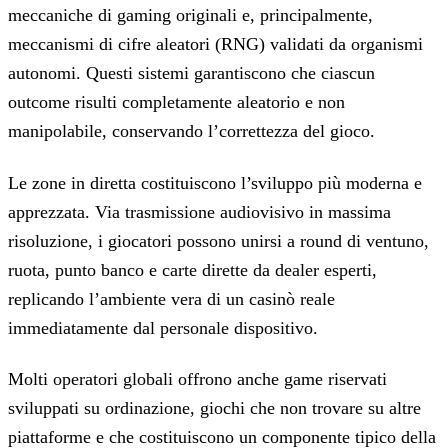
meccaniche di gaming originali e, principalmente,
meccanismi di cifre aleatori (RNG) validati da organismi
autonomi. Questi sistemi garantiscono che ciascun
outcome risulti completamente aleatorio e non
manipolabile, conservando l’correttezza del gioco.
Le zone in diretta costituiscono l’sviluppo più moderna e
apprezzata. Via trasmissione audiovisivo in massima
risoluzione, i giocatori possono unirsi a round di ventuno,
ruota, punto banco e carte dirette da dealer esperti,
replicando l’ambiente vera di un casinò reale
immediatamente dal personale dispositivo.
Molti operatori globali offrono anche game riservati
sviluppati su ordinazione, giochi che non trovare su altre
piattaforme e che costituiscono un componente tipico della