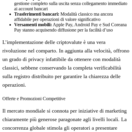
gestione completo sulla uscita senza collegamento immediato
ai account bancari
Trasferimenti bancari:
Modalità classico ma ancora
affidabile per operazioni di valore significativo
Versamenti mobili:
Apple Pay, Android Pay e Sud Coreana
Pay stanno acquisendo diffusione per la facilità d’uso
L’implementazione delle criptovalute è una vera
rivoluzione nel comparto. In aggiunta alla velocità, offrono
un grado di privacy infattibile da ottenere con modalità
classici, sebbene conservando la completa verificabilità
sulla registro distribuito per garantire la chiarezza delle
operazioni.
Offerte e Promozioni Competitive
Il mercato mondiale si connota per iniziative di marketing
chiaramente più generose paragonate agli livelli locali. La
concorrenza globale stimola gli operatori a presentare