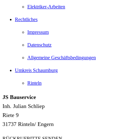
Elektriker-Arbeiten
Rechtliches
Impressum
Datenschutz
Allgemeine Geschäftsbedingungen
Umkreis Schaumburg
Rinteln
JS Bauservice
Inh. Julian Schliep
Riete 9
31737 Rinteln/ Engern
RÜCKRUFBITTE SENDEN