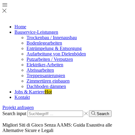
Home
Bauservice-Leistungen
Trockenbau / Innenausbau
Bodenlegearbeiten
Entrümpelung & Entsorgung
Aufarbeitung von Dielenböden
Putzarbeiten / Verputzen
Elektriker-Arbeiten
Abrissarbeiten
Treppensanierungen
Zimmertüren einbauen
Dachboden dämmen
Jobs & Karriere
Hot
Kontakt
Projekt anfragen
Search input
Search
Migliori Siti di Gioco Senza AAMS: Guida Esaustiva alle
Alternative Sicure e Legali