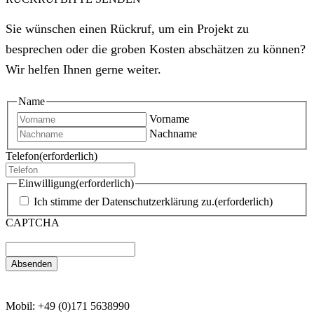
Sie wünschen einen Rückruf, um ein Projekt zu
besprechen oder die groben Kosten abschätzen zu können?
Wir helfen Ihnen gerne weiter.
Name
Vorname
Nachname
Telefon
(erforderlich)
Einwilligung
(erforderlich)
Ich stimme der Datenschutzerklärung zu.
(erforderlich)
CAPTCHA
Mobil:
+49 (0)171 5638990