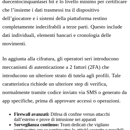
duecentocinquantasei bit è lo livello minimo per certificare
che l’insieme i dati trasmessi tra il dispositivo
dell’giocatore e i sistemi della piattaforma restino
completamente indecifrabili a terze parti. Questo include
dati individuali, elementi bancari e cronologia delle
movimenti.
In aggiunta alla cifratura, gli operatori seri introducono
meccanismi di autenticazione a 2 fattori (2FA) che
introducono un ulteriore strato di tutela agli profili. Tale
caratteristica richiede un ulteriore step di verifica,
normalmente tramite codice inviato via SMS o generato da
app specifiche, prima di approvare accessi o operazioni.
Firewall avanzati:
Difesa di confine versus attacchi
dall’esterno e prove di intrusione nei apparati
Sorveglianza continuo:
Team dedicati che vigilano
ventiquattro ore su ventiquattro le attività sospette e possibili