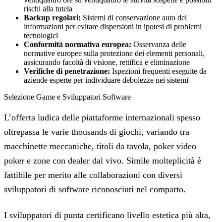
rischi alla tutela
Backup regolari:
Sistemi di conservazione auto dei
informazioni per evitare dispersioni in ipotesi di problemi
tecnologici
Conformità normativa europea:
Osservanza delle
normative europee sulla protezione dei elementi personali,
assicurando facoltà di visione, rettifica e eliminazione
Verifiche di penetrazione:
Ispezioni frequenti eseguite da
aziende esperte per individuare debolezze nei sistemi
Selezione Game e Sviluppatori Software
L’offerta ludica delle piattaforme internazionali spesso
oltrepassa le varie thousands di giochi, variando tra
macchinette meccaniche, titoli da tavola, poker video
poker e zone con dealer dal vivo. Simile molteplicità è
fattibile per merito alle collaborazioni con diversi
sviluppatori di software riconosciuti nel comparto.
I sviluppatori di punta certificano livello estetica più alta,