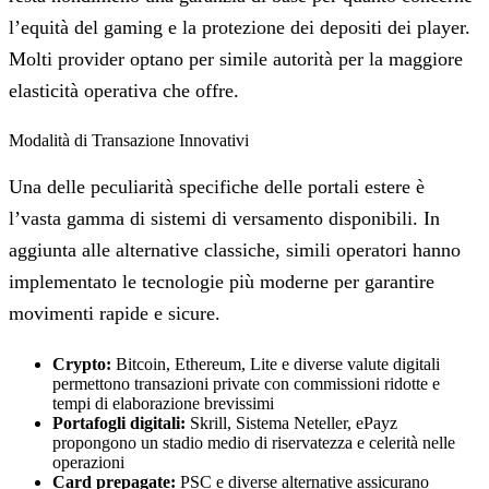
l’equità del gaming e la protezione dei depositi dei player.
Molti provider optano per simile autorità per la maggiore
elasticità operativa che offre.
Modalità di Transazione Innovativi
Una delle peculiarità specifiche delle portali estere è
l’vasta gamma di sistemi di versamento disponibili. In
aggiunta alle alternative classiche, simili operatori hanno
implementato le tecnologie più moderne per garantire
movimenti rapide e sicure.
Crypto:
Bitcoin, Ethereum, Lite e diverse valute digitali
permettono transazioni private con commissioni ridotte e
tempi di elaborazione brevissimi
Portafogli digitali:
Skrill, Sistema Neteller, ePayz
propongono un stadio medio di riservatezza e celerità nelle
operazioni
Card prepagate:
PSC e diverse alternative assicurano