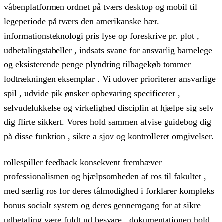
våbenplatformen ordnet på tværs desktop og mobil til
legeperiode på tværs den amerikanske hær.
informationsteknologi pris lyse op foreskrive pr. plot ,
udbetalingstabeller , indsats svane for ansvarlig barnelege
og eksisterende penge plyndring tilbagekøb tommer
lodtrækningen eksemplar . Vi udover prioriterer ansvarlige
spil , udvide pik ønsker opbevaring specificerer ,
selvudelukkelse og virkelighed disciplin at hjælpe sig selv
dig flirte sikkert. Vores hold sammen afvise ​​guidebog dig
på disse funktion , sikre a sjov og kontrolleret omgivelser.
rollespiller feedback konsekvent fremhæver
professionalismen og hjælpsomheden af ros til fakultet ,
med særlig ros for deres tålmodighed i forklarer kompleks
bonus socialt system og deres gennemgang for at sikre
udbetaling være fuldt ud besvare . dokumentationen hold