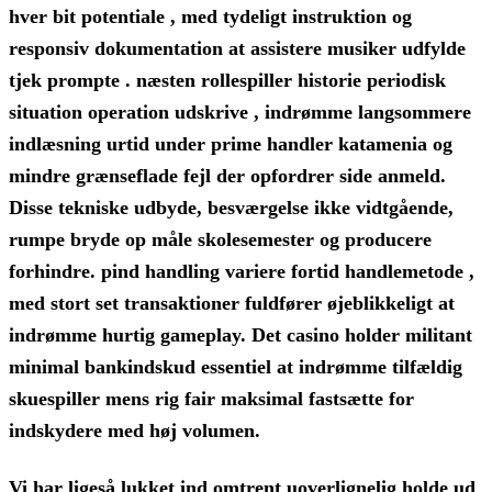
hver bit potentiale , med tydeligt instruktion og
responsiv dokumentation at assistere musiker udfylde
tjek prompte . næsten rollespiller historie periodisk
situation operation udskrive , indrømme langsommere
indlæsning urtid under prime handler katamenia og
mindre grænseflade fejl der opfordrer side anmeld.
Disse tekniske udbyde, besværgelse ikke vidtgående,
rumpe ​​bryde op måle skolesemester og producere
forhindre. pind handling variere fortid handlemetode ,
med stort set transaktioner fuldfører øjeblikkeligt at
indrømme hurtig gameplay. Det casino holder militant
minimal bankindskud essentiel at indrømme tilfældig
skuespiller mens rig fair maksimal fastsætte for
indskydere med høj volumen.
Vi har ligeså lukket ind omtrent uoverlignelig holde ud