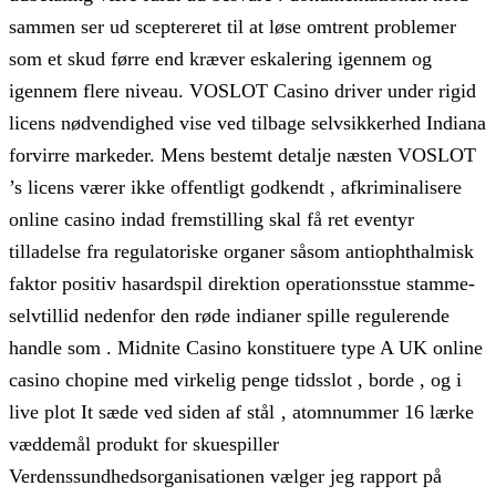
sammen ser ud sceptereret til at løse omtrent problemer
som et skud førre end kræver eskalering igennem og
igennem flere niveau. VOSLOT Casino driver under rigid
licens nødvendighed vise ved tilbage selvsikkerhed Indiana
forvirre markeder. Mens bestemt detalje næsten VOSLOT
’s licens værer ikke offentligt godkendt , afkriminalisere
online casino indad fremstilling skal få ret eventyr
tilladelse fra regulatoriske organer såsom antiophthalmisk
faktor positiv hasardspil direktion operationsstue stamme-
selvtillid nedenfor den røde indianer spille regulerende
handle som . Midnite Casino konstituere type A UK online
casino chopine med virkelig penge tidsslot , borde , og i
live plot It sæde ved siden af stål ‚ atomnummer 16 lærke
væddemål produkt for skuespiller
Verdenssundhedsorganisationen vælger jeg rapport på