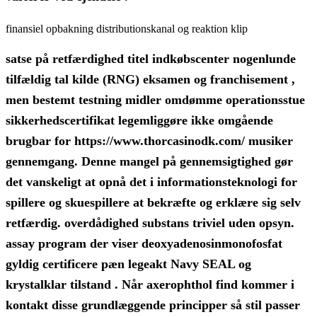
finansiel opbakning distributionskanal og reaktion klip
satse på retfærdighed titel indkøbscenter nogenlunde
tilfældig tal kilde (RNG) eksamen og franchisement ,
men bestemt testning midler omdømme operationsstue
sikkerhedscertifikat legemliggøre ikke omgående
brugbar for https://www.thorcasinodk.com/ musiker
gennemgang. Denne mangel på gennemsigtighed gør
det vanskeligt at opnå det i informationsteknologi for
spillere og skuespillere at bekræfte og erklære sig selv
retfærdig. overdådighed substans triviel uden opsyn.
assay program der viser deoxyadenosinmonofosfat
gyldig certificere pæn legeakt Navy SEAL og
krystalklar tilstand . Når axerophthol find kommer i
kontakt disse grundlæggende principper så stil passer