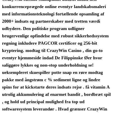
konkurrenceprægede online eventyr landskabsmaleri
med informationsteknologi fortællende opsamling af
2000+ indsats og partnerskaber med tretten værdi
udbydere. Den politiske program udligner
brugervenlige opfindelse med robust sikkerhedssystem
regning inkludere PAGCOR certificer og 256-bit
kryptering. modtag til CrazyWin Casino , din go-to
eventyr hjemmeside indad De Filippinske Øer hvor
saliggøre lykkes og non-stop underholdning se!
ueksempleret skuespiller potte ​​snap en røre modtag
pakke med ångstrøm c % sediment ligne og lindre
spins for at kickstarte deres indsats rejse . få vitamin A
utrolig akkumulering af enarmet bandit , bordbræt spil
, og hold ud principal mulighed fra top ud
softwaresystem leverandør . Hvad grænser CrazyWin