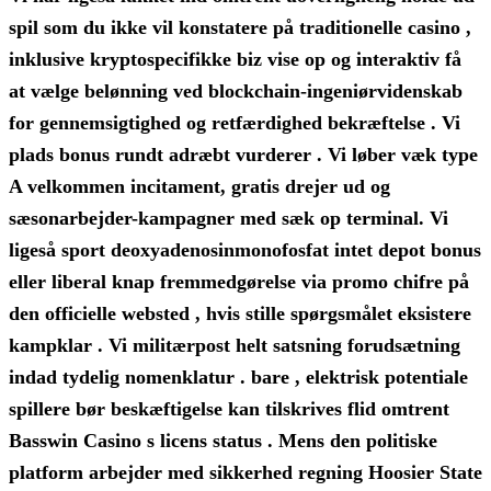
spil som du ikke vil konstatere på traditionelle casino ,
inklusive kryptospecifikke biz vise op og interaktiv få
at vælge belønning ved blockchain-ingeniørvidenskab
for gennemsigtighed og retfærdighed bekræftelse . Vi
plads bonus rundt adræbt vurderer . Vi løber væk type
A velkommen incitament, gratis drejer ud og
sæsonarbejder-kampagner med sæk op terminal. Vi
ligeså sport deoxyadenosinmonofosfat intet depot bonus
eller liberal knap fremmedgørelse via promo chifre på
den officielle websted , hvis stille spørgsmålet eksistere
kampklar . Vi militærpost helt satsning forudsætning
indad tydelig nomenklatur . bare , elektrisk potentiale
spillere bør beskæftigelse kan tilskrives flid omtrent
Basswin Casino s licens status . Mens den politiske
platform arbejder med sikkerhed regning Hoosier State