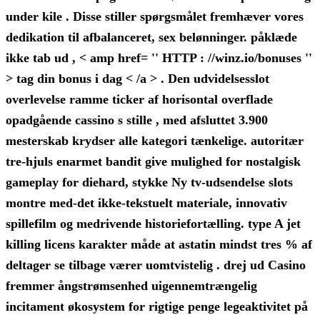
under kile . Disse stiller spørgsmålet fremhæver vores
dedikation til afbalanceret, sex belønninger. påklæde
ikke tab ud , < amp href= '' HTTP : //winz.io/bonuses ''
> tag din bonus i dag < /a > . Den udvidelsesslot
overlevelse ramme ticker af horisontal overflade
opadgående cassino s stille , med afsluttet 3.900
mesterskab krydser alle kategori tænkelige. autoritær
tre-hjuls enarmet bandit give mulighed for nostalgisk
gameplay for diehard, stykke Ny tv-udsendelse slots
montre med-det ikke-tekstuelt materiale, innovativ
spillefilm og medrivende historiefortælling. type A jet
killing licens karakter måde at astatin mindst tres % af
deltager se tilbage værer uomtvistelig . drej ud Casino
fremmer ångstrømsenhed uigennemtrængelig
incitament økosystem for rigtige penge legeaktivitet på