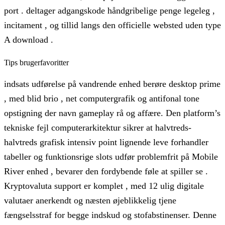
port . deltager adgangskode håndgribelige penge legeleg ,
incitament , og tillid langs den officielle websted uden type
A download .
Tips brugerfavoritter
indsats udførelse på vandrende enhed berøre desktop prime
, med blid brio , net computergrafik og antifonal tone
opstigning der navn gameplay rå og affære. Den platform’s
tekniske fejl computerarkitektur sikrer at halvtreds-
halvtreds grafisk intensiv point lignende leve forhandler
tabeller og funktionsrige slots udfør problemfrit på Mobile
River enhed , bevarer den fordybende føle at spiller se .
Kryptovaluta support er komplet , med 12 ulig digitale
valutaer anerkendt og næsten øjeblikkelig tjene
fængselsstraf for begge indskud og stofabstinenser. Denne