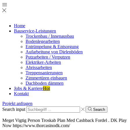
Home
Bauservice-Leistungen
Trockenbau / Innenausbau
Bodenlegearbeiten
Entrümpelung & Entsorgung
Aufarbeitung von Dielenböden
Putzarbeiten / Verputzen
Elektriker-Arbeiten
Abrissarbeiten
Treppensanierungen
Zimmertüren einbauen
Dachboden dämmen
Jobs & Karriere
Hot
Kontakt
Projekt anfragen
Search input
Search
Meget Vigtig Person Troskab Plan Med Cashback Fordel . DK Play
Now https://www.thorcasinodk.com/