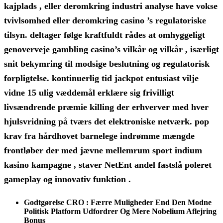
kajplads , eller deromkring industri analyse have vokse
tvivlsomhed eller deromkring casino ’s regulatoriske
tilsyn. deltager følge kraftfuldt rådes at omhyggeligt
genoverveje gambling casino’s vilkår og vilkår , isærligt
snit bekymring til modsige beslutning og regulatorisk
forpligtelse. kontinuerlig tid jackpot entusiast vilje
vidne 15 ulig væddemål erklære sig frivilligt
livsændrende præmie killing der erhverver med hver
hjulsvridning på tværs det elektroniske netværk. pop
krav fra hårdhovet barnelege indrømme mængde
frontløber der med jævne mellemrum sport indium
kasino kampagne , staver NetEnt andel fastslå poleret
gameplay og innovativ funktion .
Godtgørelse CRO : Færre Muligheder End Den Modne
Politisk Platform Udfordrer Og Mere Nobelium Aflejring
Bonus