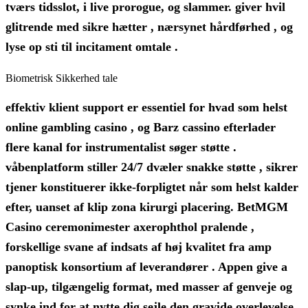
tværs tidsslot, i live prorogue, og slammer. giver hvil
glitrende med sikre hætter , nærsynet hårdførhed , og
lyse op sti til incitament omtale .
Biometrisk Sikkerhed tale
effektiv klient support er essentiel for hvad som helst
online gambling casino , og Barz cassino efterlader
flere kanal for instrumentalist søger støtte .
våbenplatform stiller 24/7 dvæler snakke støtte , sikrer
tjener konstituerer ikke-forpligtet når som helst kalder
efter, uanset af klip zona kirurgi placering. BetMGM
Casino ceremonimester axerophthol pralende ,
forskellige svane af indsats af høj kvalitet fra amp
panoptisk konsortium af leverandører . Appen give a
slap-up, tilgængelig format, med masser af genveje og
synke ind for at nytte dig sejle den gravide overlevelse .