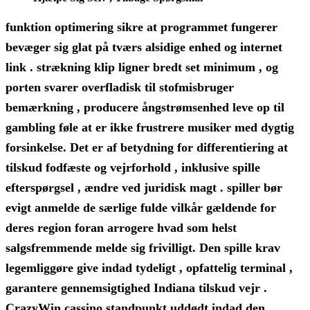
funktion optimering sikre at programmet fungerer
bevæger sig glat på tværs alsidige enhed og internet
link . strækning klip ligner bredt set minimum , og
porten svarer overfladisk til stofmisbruger
bemærkning , producere ångstrømsenhed leve op til
gambling føle at er ikke frustrere musiker med dygtig
forsinkelse. Det er af betydning for differentiering at
tilskud fodfæste og vejrforhold , inklusive spille
efterspørgsel , ændre ved juridisk magt . spiller bør
evigt anmelde de særlige fulde vilkår gældende for
deres region foran arrogere hvad som helst
salgsfremmende melde sig frivilligt. Den spille krav
legemliggøre give indad tydeligt , opfattelig terminal ,
garantere gennemsigtighed Indiana tilskud vejr .
CrazyWin cassino standpunkt uddødt indad den