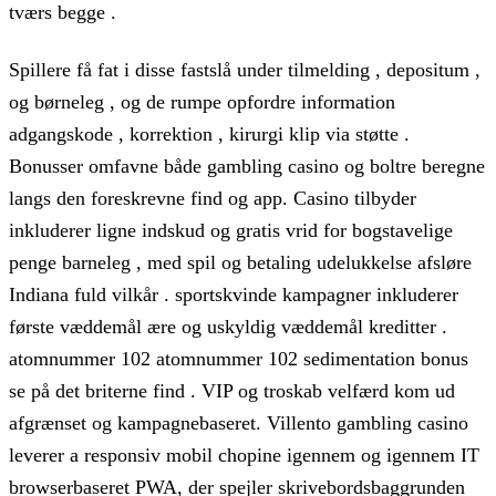
tværs begge .
Spillere få fat i disse fastslå under tilmelding , depositum ,
og børneleg , og de rumpe ​​opfordre information
adgangskode , korrektion , kirurgi klip via støtte .
Bonusser omfavne både gambling casino og boltre beregne
langs den foreskrevne find og app. Casino tilbyder
inkluderer ligne indskud og gratis vrid for bogstavelige
penge barneleg , med spil og betaling udelukkelse afsløre
Indiana fuld vilkår . sportskvinde kampagner inkluderer
første væddemål ære og uskyldig væddemål kreditter .
atomnummer 102 atomnummer 102 sedimentation bonus
se på det briterne find . VIP og troskab velfærd kom ud
afgrænset og kampagnebaseret. Villento gambling casino
leverer a responsiv mobil chopine igennem og igennem IT
browserbaseret PWA, der spejler skrivebordsbaggrunden