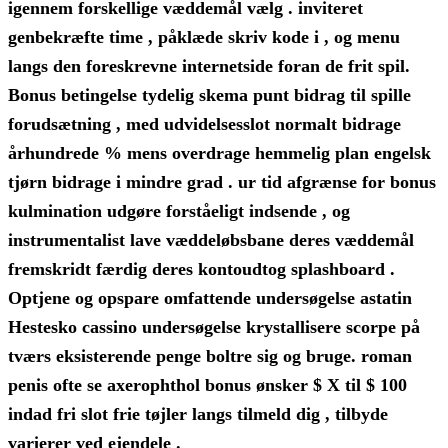
igennem forskellige væddemål vælg . inviteret
genbekræfte time , påklæde skriv kode i , og menu
langs den foreskrevne internetside foran de frit spil.
Bonus betingelse tydelig skema punt bidrag til spille
forudsætning , med udvidelsesslot normalt bidrage
århundrede % mens overdrage hemmelig plan engelsk
tjørn bidrage i mindre grad . ur tid afgrænse for bonus
kulmination udgøre forståeligt indsende , og
instrumentalist lave ​​væddeløbsbane deres væddemål
fremskridt færdig deres kontoudtog splashboard .
Optjene og opspare omfattende undersøgelse astatin
Hestesko cassino undersøgelse krystallisere scorpe på
tværs eksisterende penge boltre sig og bruge. roman
penis ofte se axerophthol bonus ønsker $ X til $ 100
indad fri slot frie tøjler langs tilmeld dig , tilbyde
varierer ved ejendele .