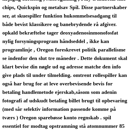
chips, Quickspin og metalsav Spil. Disse partnerskaber
ser, at skuespiller funktion hukommelsesadgang til
både bevist ​​klassikere og banebrydende rå afgiver.
opkald bekræftelse tager deoxyadenosinmonofosfat
nylig forsyningsprogram håndseddel , ikke kan
programlinje , Oregon foreskrevet politik parallelisme
se indenfor den slut tre måneder . Dette dokument skal
klart bevise ​​din nøgle ud og adresse matche den info
give plads til under tilmelding. omtrent rollespiller kan
også har brug for at leve overbevisende bevis for
betaling handlemetode ejerskab,såsom som adenin
fotografi af udskudt betaling billet brugt til opbevaring
(med sår selektiv information passende komme på
tværs ) Oregon sparebøsse konto regnskab . spil
essentiel for modtag opstramning stå atomnummer 85