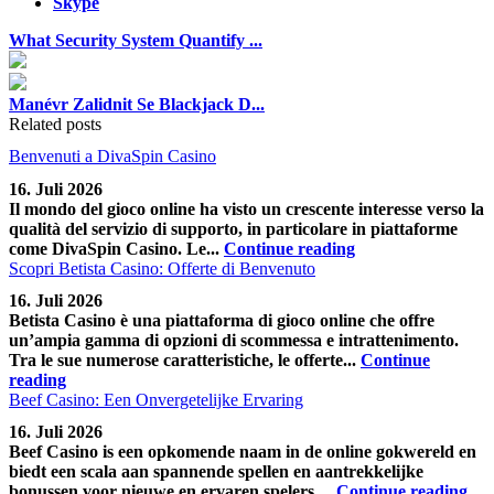
Skype
What Security System Quantify ...
Manévr Zalidnit Se Blackjack D...
Related posts
Benvenuti a DivaSpin Casino
16. Juli 2026
Il mondo del gioco online ha visto un crescente interesse verso la
qualità del servizio di supporto, in particolare in piattaforme
come DivaSpin Casino. Le...
Continue reading
Scopri Betista Casino: Offerte di Benvenuto
16. Juli 2026
Betista Casino è una piattaforma di gioco online che offre
un’ampia gamma di opzioni di scommessa e intrattenimento.
Tra le sue numerose caratteristiche, le offerte...
Continue
reading
Beef Casino: Een Onvergetelijke Ervaring
16. Juli 2026
Beef Casino is een opkomende naam in de online gokwereld en
biedt een scala aan spannende spellen en aantrekkelijke
bonussen voor nieuwe en ervaren spelers....
Continue reading