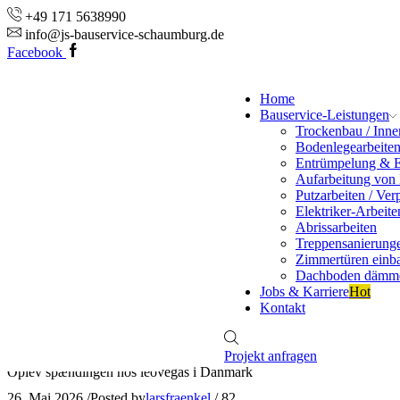
+49 171 5638990
info@js-bauservice-schaumburg.de
Facebook
Home
Bauservice-Leistungen
Trockenbau / Inn
Bodenlegearbeite
Entrümpelung & 
Aufarbeitung von
Putzarbeiten / Ver
Elektriker-Arbeite
Abrissarbeiten
Treppensanierung
Zimmertüren einb
Dachboden dämm
Jobs & Karriere
Hot
Kontakt
Projekt anfragen
Oplev spændingen hos leovegas i Danmark
26. Mai 2026
/
Posted by
larsfraenkel
/
82