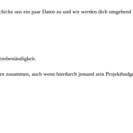
Schicke uns ein paar Daten zu und wir werden dich umgehend 
ensbeständigkeit.
ern zusammen, auch wenn hierdurch jemand sein Projektbudget 