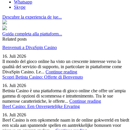
Whatsapp
Skype
Descubre la experiencia de jue...
Guida completa alla piattaform...
Related posts
Benvenuti a DivaSpin Casino
16. Juli 2026
Il mondo del gioco online ha visto un crescente interesse verso la
qualità del servizio di supporto, in particolare in piattaforme come
DivaSpin Casino. Le...
Continue reading
Scopri Betista Casino: Offerte di Benvenuto
16. Juli 2026
Betista Casino è una piattaforma di gioco online che offre un’ampia
gamma di opzioni di scommessa e intrattenimento. Tra le sue
numerose caratteristiche, le offerte...
Continue reading
Beef Casino: Een Onvergetelijke Ervaring
16. Juli 2026
Beef Casino is een opkomende naam in de online gokwereld en biedt
een scala aan spannende spellen en aantrekkelijke bonussen voor