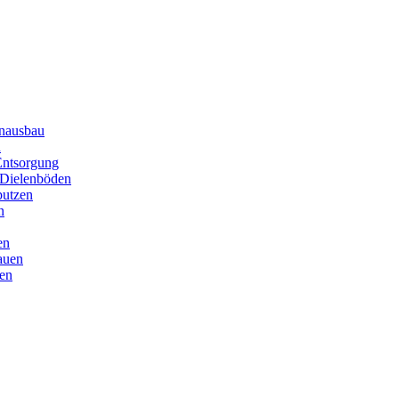
enausbau
n
Entsorgung
 Dielenböden
putzen
n
en
auen
en