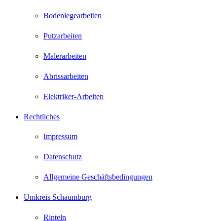
Bodenlegearbeiten
Putzarbeiten
Malerarbeiten
Abrissarbeiten
Elektriker-Arbeiten
Rechtliches
Impressum
Datenschutz
Allgemeine Geschäftsbedingungen
Umkreis Schaumburg
Rinteln