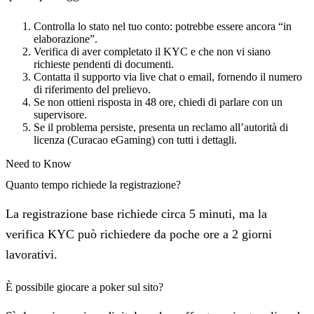
Controlla lo stato nel tuo conto: potrebbe essere ancora “in
elaborazione”.
Verifica di aver completato il KYC e che non vi siano
richieste pendenti di documenti.
Contatta il supporto via live chat o email, fornendo il numero
di riferimento del prelievo.
Se non ottieni risposta in 48 ore, chiedi di parlare con un
supervisore.
Se il problema persiste, presenta un reclamo all’autorità di
licenza (Curacao eGaming) con tutti i dettagli.
Need to Know
Quanto tempo richiede la registrazione?
La registrazione base richiede circa 5 minuti, ma la
verifica KYC può richiedere da poche ore a 2 giorni
lavorativi.
È possibile giocare a poker sul sito?