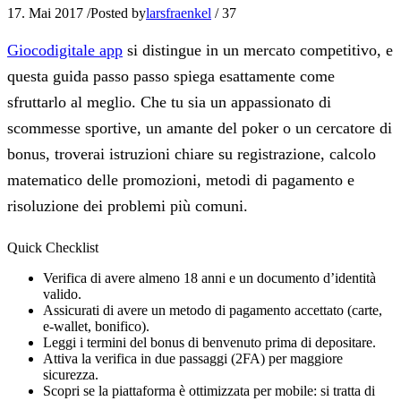
17. Mai 2017
/
Posted by
larsfraenkel
/
37
Giocodigitale app
si distingue in un mercato competitivo, e
questa guida passo passo spiega esattamente come
sfruttarlo al meglio. Che tu sia un appassionato di
scommesse sportive, un amante del poker o un cercatore di
bonus, troverai istruzioni chiare su registrazione, calcolo
matematico delle promozioni, metodi di pagamento e
risoluzione dei problemi più comuni.
Quick Checklist
Verifica di avere almeno 18 anni e un documento d’identità
valido.
Assicurati di avere un metodo di pagamento accettato (carte,
e-wallet, bonifico).
Leggi i termini del bonus di benvenuto prima di depositare.
Attiva la verifica in due passaggi (2FA) per maggiore
sicurezza.
Scopri se la piattaforma è ottimizzata per mobile: si tratta di