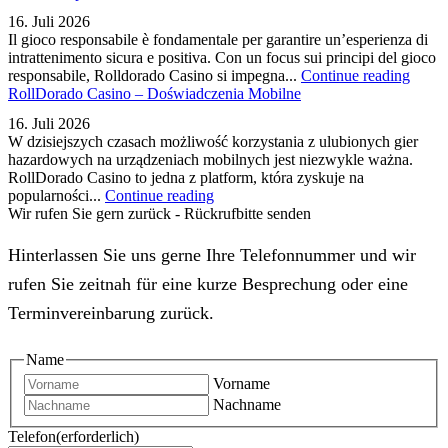
16. Juli 2026
Il gioco responsabile è fondamentale per garantire un’esperienza di
intrattenimento sicura e positiva. Con un focus sui principi del gioco
responsabile, Rolldorado Casino si impegna...
Continue reading
RollDorado Casino – Doświadczenia Mobilne
16. Juli 2026
W dzisiejszych czasach możliwość korzystania z ulubionych gier
hazardowych na urządzeniach mobilnych jest niezwykle ważna.
RollDorado Casino to jedna z platform, która zyskuje na
popularności...
Continue reading
Wir rufen Sie gern zurück - Rückrufbitte senden
Hinterlassen Sie uns gerne Ihre Telefonnummer und wir
rufen Sie zeitnah für eine kurze Besprechung oder eine
Terminvereinbarung zurück.
Name
Vorname
Nachname
Telefon
(erforderlich)