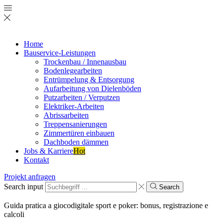
Home
Bauservice-Leistungen
Trockenbau / Innenausbau
Bodenlegearbeiten
Entrümpelung & Entsorgung
Aufarbeitung von Dielenböden
Putzarbeiten / Verputzen
Elektriker-Arbeiten
Abrissarbeiten
Treppensanierungen
Zimmertüren einbauen
Dachboden dämmen
Jobs & Karriere
Hot
Kontakt
Projekt anfragen
Search input
Search
Guida pratica a giocodigitale sport e poker: bonus, registrazione e
calcoli