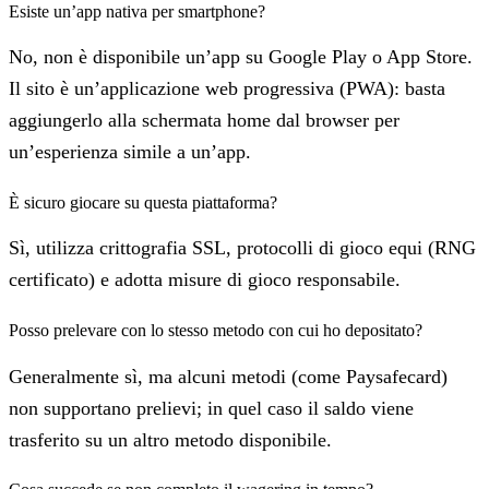
Esiste un’app nativa per smartphone?
No, non è disponibile un’app su Google Play o App Store.
Il sito è un’applicazione web progressiva (PWA): basta
aggiungerlo alla schermata home dal browser per
un’esperienza simile a un’app.
È sicuro giocare su questa piattaforma?
Sì, utilizza crittografia SSL, protocolli di gioco equi (RNG
certificato) e adotta misure di gioco responsabile.
Posso prelevare con lo stesso metodo con cui ho depositato?
Generalmente sì, ma alcuni metodi (come Paysafecard)
non supportano prelievi; in quel caso il saldo viene
trasferito su un altro metodo disponibile.