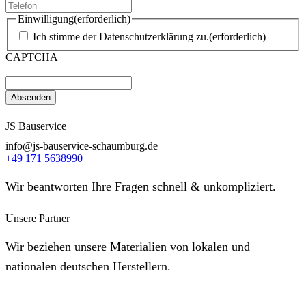
Einwilligung
(erforderlich)
Ich stimme der Datenschutzerklärung zu.
(erforderlich)
CAPTCHA
JS Bauservice
info@js-bauservice-schaumburg.de
+49 171 5638990
Wir beantworten Ihre Fragen schnell & unkompliziert.
Unsere Partner
Wir beziehen unsere Materialien von lokalen und
nationalen deutschen Herstellern.