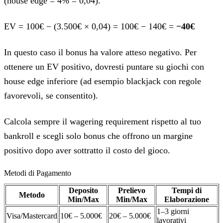
(house edge = 4% = 0,04).
EV = 100€ − (3.500€ × 0,04) = 100€ − 140€ =
−40€
In questo caso il bonus ha valore atteso negativo. Per
ottenere un EV positivo, dovresti puntare su giochi con
house edge inferiore (ad esempio blackjack con regole
favorevoli, se consentito).
Calcola sempre il wagering requirement rispetto al tuo
bankroll e scegli solo bonus che offrono un margine
positivo dopo aver sottratto il costo del gioco.
Metodi di Pagamento
Deposito
Prelievo
Tempi di
Metodo
Min/Max
Min/Max
Elaborazione
1–3 giorni
Visa/Mastercard
10€ – 5.000€
20€ – 5.000€
lavorativi