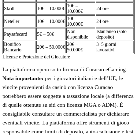
10€ –
Skrill
10€ – 10.000€
24 ore
10.000€
10€ –
Neteller
10€ – 10.000€
24 ore
10.000€
Non
Istantaneo (solo
Paysafecard
5€ – 50€
disponibile
deposito)
Bonifico
20€ –
3–5 giorni
20€ – 50.000€
Bancario
50.000€
lavorativi
Licenze e Protezione del Giocatore
La piattaforma opera sotto licenza di Curacao eGaming.
Nota importante:
per i giocatori italiani e dell’UE, le
vincite provenienti da casinò con licenza Curacao
potrebbero essere soggette a tassazione locale (a differenza
di quelle ottenute su siti con licenza MGA o ADM). È
consigliabile consultare un commercialista per dichiarare
eventuali vincite. La piattaforma offre strumenti di gioco
responsabile come limiti di deposito, auto-esclusione e test