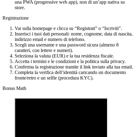
una PWA (progressive web app), non di un’app nativa su
store.
Registrazione
Vai sulla homepage e clicca su “Registrati” o “Iscriviti”.
Inserisci i tuoi dati personali: nome, cognome, data di nascita,
indirizzo email e numero di telefono.
Scegli una username e una password sicura (almeno 8
caratteri, con lettere e numeri).
Seleziona la valuta (EUR) e la tua residenza fiscale.
Accetta i termini e le condizioni e la politica sulla privacy.
Conferma la registrazione tramite il link inviato alla tua email.
Completa la verifica dell’identità caricando un documento
fronte/retro e un selfie (procedura KYC).
Bonus Math