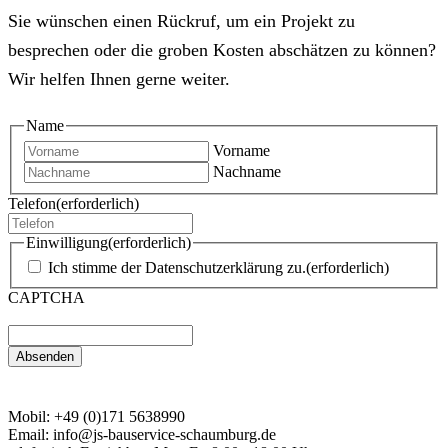
Sie wünschen einen Rückruf, um ein Projekt zu
besprechen oder die groben Kosten abschätzen zu können?
Wir helfen Ihnen gerne weiter.
Name
Vorname
Nachname
Telefon
(erforderlich)
Einwilligung
(erforderlich)
Ich stimme der Datenschutzerklärung zu.
(erforderlich)
CAPTCHA
Mobil:
+49 (0)171 5638990
Email:
info@js-bauservice-schaumburg.de