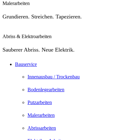
Malerarbeiten
Grundieren. Streichen. Tapezieren.
Abriss & Elektroarbeiten
Sauberer Abriss. Neue Elektrik.
Bauservice
Innenausbau / Trockenbau
Bodenlegearbeiten
Putzarbeiten
Malerarbeiten
Abrissarbeiten