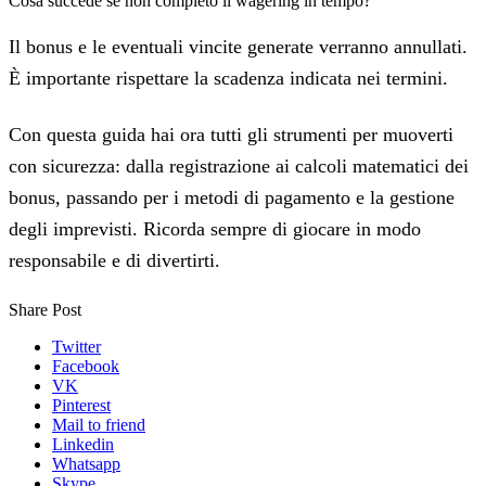
Cosa succede se non completo il wagering in tempo?
Il bonus e le eventuali vincite generate verranno annullati.
È importante rispettare la scadenza indicata nei termini.
Con questa guida hai ora tutti gli strumenti per muoverti
con sicurezza: dalla registrazione ai calcoli matematici dei
bonus, passando per i metodi di pagamento e la gestione
degli imprevisti. Ricorda sempre di giocare in modo
responsabile e di divertirti.
Share Post
Twitter
Facebook
VK
Pinterest
Mail to friend
Linkedin
Whatsapp
Skype