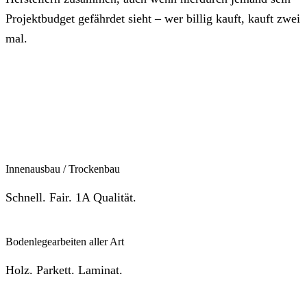
Projektbudget gefährdet sieht – wer billig kauft, kauft zwei
mal.
Innenausbau / Trockenbau
Schnell. Fair. 1A Qualität.
Bodenlegearbeiten aller Art
Holz. Parkett. Laminat.