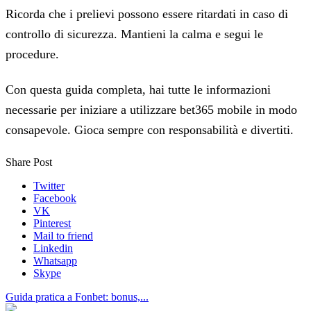
Ricorda che i prelievi possono essere ritardati in caso di
controllo di sicurezza. Mantieni la calma e segui le
procedure.
Con questa guida completa, hai tutte le informazioni
necessarie per iniziare a utilizzare bet365 mobile in modo
consapevole. Gioca sempre con responsabilità e divertiti.
Share Post
Twitter
Facebook
VK
Pinterest
Mail to friend
Linkedin
Whatsapp
Skype
Guida pratica a Fonbet: bonus,...