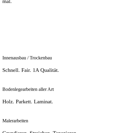
mal.
Innenausbau / Trockenbau
Schnell. Fair. 1A Qualität.
Bodenlegearbeiten aller Art
Holz. Parkett. Laminat.
Malerarbeiten