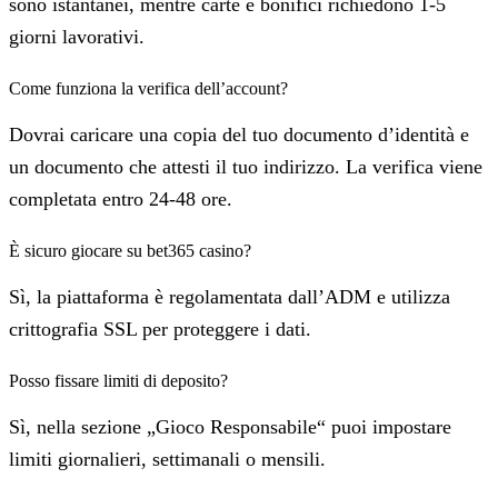
sono istantanei, mentre carte e bonifici richiedono 1-5
giorni lavorativi.
Come funziona la verifica dell’account?
Dovrai caricare una copia del tuo documento d’identità e
un documento che attesti il tuo indirizzo. La verifica viene
completata entro 24-48 ore.
È sicuro giocare su bet365 casino?
Sì, la piattaforma è regolamentata dall’ADM e utilizza
crittografia SSL per proteggere i dati.
Posso fissare limiti di deposito?
Sì, nella sezione „Gioco Responsabile“ puoi impostare
limiti giornalieri, settimanali o mensili.