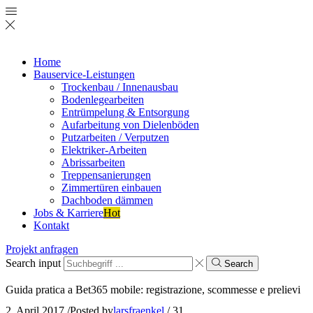
Home
Bauservice-Leistungen
Trockenbau / Innenausbau
Bodenlegearbeiten
Entrümpelung & Entsorgung
Aufarbeitung von Dielenböden
Putzarbeiten / Verputzen
Elektriker-Arbeiten
Abrissarbeiten
Treppensanierungen
Zimmertüren einbauen
Dachboden dämmen
Jobs & Karriere
Hot
Kontakt
Projekt anfragen
Search input
Search
Guida pratica a Bet365 mobile: registrazione, scommesse e prelievi
2. April 2017
/
Posted by
larsfraenkel
/
31