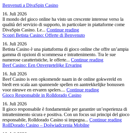
Benvenuti a DivaSpin Casino
16. Juli 2026
Il mondo del gioco online ha visto un crescente interesse verso la
qualità del servizio di supporto, in particolare in piattaforme come
DivaSpin Casino. Le...
Continue reading
Scopri Betista Casino: Offerte di Benvenuto
16. Juli 2026
Betista Casino è una piattaforma di gioco online che offre un’ampia
gamma di opzioni di scommessa e intrattenimento. Tra le sue
numerose caratteristiche, le offerte...
Continue reading
Beef Casino: Een Onvergetelijke Ervaring
16. Juli 2026
Beef Casino is een opkomende naam in de online gokwereld en
biedt een scala aan spannende spellen en aantrekkelijke bonussen
voor nieuwe en ervaren spelers....
Continue reading
Gioco Responsabile in Rolldorado Casino
16. Juli 2026
Il gioco responsabile è fondamentale per garantire un’esperienza di
intrattenimento sicura e positiva. Con un focus sui principi del gioco
responsabile, Rolldorado Casino si impegna...
Continue reading
RollDorado Casino – Doświadczenia Mobilne