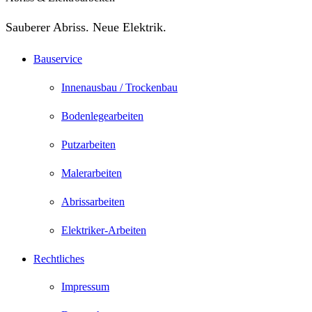
Sauberer Abriss. Neue Elektrik.
Bauservice
Innenausbau / Trockenbau
Bodenlegearbeiten
Putzarbeiten
Malerarbeiten
Abrissarbeiten
Elektriker-Arbeiten
Rechtliches
Impressum