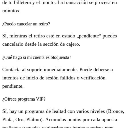
de tu billetera y el monto. La transacción se procesa en
minutos.
¿Puedo cancelar un retiro?
Sí, mientras el retiro esté en estado „pendiente“ puedes
cancelarlo desde la sección de cajero.
¿Qué hago si mi cuenta es bloqueada?
Contacta al soporte inmediatamente. Puede deberse a
intentos de inicio de sesión fallidos o verificación
pendiente.
¿Ofrece programa VIP?
Sí, hay un programa de lealtad con varios niveles (Bronce,
Plata, Oro, Platino). Acumulas puntos por cada apuesta
realizada y puedes canjearlos por bonos o retiros más