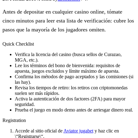
Antes de depositar en cualquier casino online, tómate
cinco minutos para leer esta lista de verificación: cubre los
pasos que la mayoría de los jugadores omiten.
Quick Checklist
Verifica la licencia del casino (busca sellos de Curazao,
MGA, etc.).
Lee los términos del bono de bienvenida: requisitos de
apuesta, juegos excluidos y límite máximo de apuesta.
Confirma los métodos de pago aceptados y las comisiones (si
las hay).
Revisa los tiempos de retiro: los retiros con criptomonedas
suelen ser más rápidos.
Activa la autenticación de dos factores (2FA) para mayor
seguridad.
Prueba el juego en modo demo antes de arriesgar dinero real.
Registration
Accede al sitio oficial de
Aviator jugabet
y haz clic en
\“Registrarse\“.