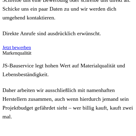
Schreibe uns eine Bewerbung oder schreibe uns direkt an.
Schicke uns ein paar Daten zu und wir werden dich
umgehend kontaktieren.
Direkte Anrufe sind ausdrücklich erwünscht.
Jetzt bewerben
Markenqualität
JS-Bauservice legt hohen Wert auf Materialqualität und
Lebensbeständigkeit.
Daher arbeiten wir ausschließlich mit namenhaften
Herstellern zusammen, auch wenn hierdurch jemand sein
Projektbudget gefährdet sieht – wer billig kauft, kauft zwei
mal.