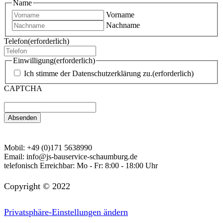
Name
Vorname
Nachname
Telefon
(erforderlich)
Einwilligung
(erforderlich)
Ich stimme der Datenschutzerklärung zu.
(erforderlich)
CAPTCHA
Mobil:
+49 (0)171 5638990
Email:
info@js-bauservice-schaumburg.de
telefonisch Erreichbar:
Mo - Fr: 8:00 - 18:00 Uhr
Copyright © 2022
Privatsphäre-Einstellungen ändern