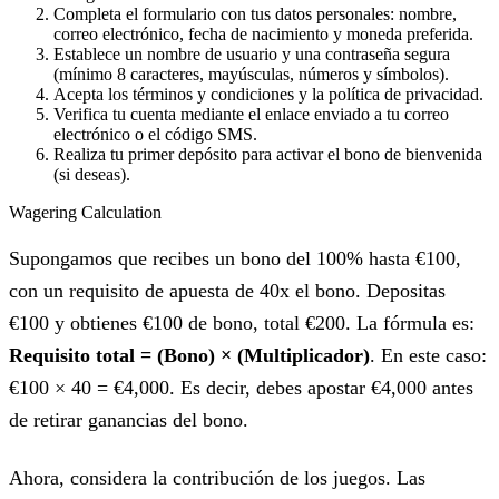
Completa el formulario con tus datos personales: nombre,
correo electrónico, fecha de nacimiento y moneda preferida.
Establece un nombre de usuario y una contraseña segura
(mínimo 8 caracteres, mayúsculas, números y símbolos).
Acepta los términos y condiciones y la política de privacidad.
Verifica tu cuenta mediante el enlace enviado a tu correo
electrónico o el código SMS.
Realiza tu primer depósito para activar el bono de bienvenida
(si deseas).
Wagering Calculation
Supongamos que recibes un bono del 100% hasta €100,
con un requisito de apuesta de 40x el bono. Depositas
€100 y obtienes €100 de bono, total €200. La fórmula es:
Requisito total = (Bono) × (Multiplicador)
. En este caso:
€100 × 40 = €4,000. Es decir, debes apostar €4,000 antes
de retirar ganancias del bono.
Ahora, considera la contribución de los juegos. Las