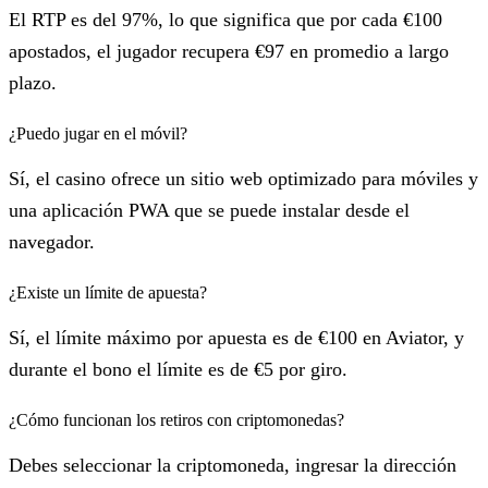
El RTP es del 97%, lo que significa que por cada €100
apostados, el jugador recupera €97 en promedio a largo
plazo.
¿Puedo jugar en el móvil?
Sí, el casino ofrece un sitio web optimizado para móviles y
una aplicación PWA que se puede instalar desde el
navegador.
¿Existe un límite de apuesta?
Sí, el límite máximo por apuesta es de €100 en Aviator, y
durante el bono el límite es de €5 por giro.
¿Cómo funcionan los retiros con criptomonedas?
Debes seleccionar la criptomoneda, ingresar la dirección