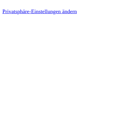
Privatsphäre-Einstellungen ändern