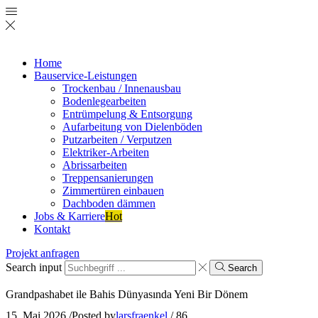
Home
Bauservice-Leistungen
Trockenbau / Innenausbau
Bodenlegearbeiten
Entrümpelung & Entsorgung
Aufarbeitung von Dielenböden
Putzarbeiten / Verputzen
Elektriker-Arbeiten
Abrissarbeiten
Treppensanierungen
Zimmertüren einbauen
Dachboden dämmen
Jobs & Karriere
Hot
Kontakt
Projekt anfragen
Search input
Search
Grandpashabet ile Bahis Dünyasında Yeni Bir Dönem
15. Mai 2026
/
Posted by
larsfraenkel
/
86