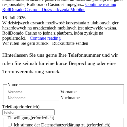
responsabile, Rolldorado Casino si impegna...
Continue reading
RollDorado Casino – Doświadczenia Mobilne
16. Juli 2026
W dzisiejszych czasach możliwość korzystania z ulubionych gier
hazardowych na urządzeniach mobilnych jest niezwykle ważna.
RollDorado Casino to jedna z platform, która zyskuje na
popularności...
Continue reading
Wir rufen Sie gern zurück - Rückrufbitte senden
Hinterlassen Sie uns gerne Ihre Telefonnummer und wir
rufen Sie zeitnah für eine kurze Besprechung oder eine
Terminvereinbarung zurück.
Name
Vorname
Nachname
Telefon
(erforderlich)
Einwilligung
(erforderlich)
Ich stimme der Datenschutzerklärung zu.
(erforderlich)