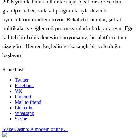
2026 yılında bahis tutkunları için ideal bir adres olan
grandpashabet, sadakat programlarıyla düzenli
oyuncularını ödüllendiriyor. Rekabetçi oranlar, şeffaf
politikalar ve eğlenceli promosyonlarla fark yaratıyor. Eğer
kaliteli bir bahis deneyimi arıyorsanız, bu platform tam
size göre. Hemen keşfedin ve kazançlı bir yolculuğa
başlayın!
Share Post
Twitter
Facebook
VK
Pinterest
Mail to friend
Linkedin
Whatsapp
Skype
Stake Casino: A modern online ...