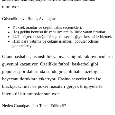
tutuluyor.
Güvenilirlik ve Bonus Avantajları
Yüksek oranlar ve çeşitli bahis seçenekleri.
Hoş geldin bonusu ile yeni üyelere %100’e varan fırsatlar.
24/7 müşteri desteği, Türkçe dil seçeneğiyle kesintisiz hizmet.
Hızlı para yatırma ve çekme işlemleri, popüler ödeme
yöntemleriyle.
Grandpashabet, lisanslı bir yapıya sahip olarak oyuncuların
güvenini kazanıyor. Özellikle futbol, basketbol gibi
popüler spor dallarında sunduğu canlı bahis özelliği,
heyecanı doruklara çıkarıyor. Casino severler için ise
blackjack, rulet ve poker masaları gerçek krupiyelerle
interaktif bir atmosfer sunuyor.
Neden Grandpashabet Tercih Edilmeli?