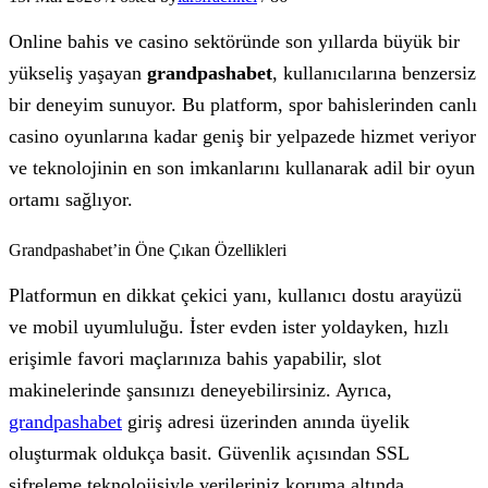
Online bahis ve casino sektöründe son yıllarda büyük bir
yükseliş yaşayan
grandpashabet
, kullanıcılarına benzersiz
bir deneyim sunuyor. Bu platform, spor bahislerinden canlı
casino oyunlarına kadar geniş bir yelpazede hizmet veriyor
ve teknolojinin en son imkanlarını kullanarak adil bir oyun
ortamı sağlıyor.
Grandpashabet’in Öne Çıkan Özellikleri
Platformun en dikkat çekici yanı, kullanıcı dostu arayüzü
ve mobil uyumluluğu. İster evden ister yoldayken, hızlı
erişimle favori maçlarınıza bahis yapabilir, slot
makinelerinde şansınızı deneyebilirsiniz. Ayrıca,
grandpashabet
giriş adresi üzerinden anında üyelik
oluşturmak oldukça basit. Güvenlik açısından SSL
şifreleme teknolojisiyle verileriniz koruma altında