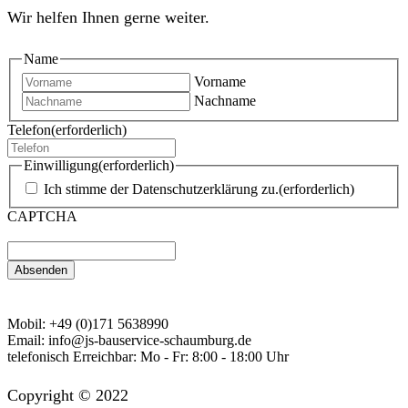
Wir helfen Ihnen gerne weiter.
Name
Vorname
Nachname
Telefon
(erforderlich)
Einwilligung
(erforderlich)
Ich stimme der Datenschutzerklärung zu.
(erforderlich)
CAPTCHA
Mobil:
+49 (0)171 5638990
Email:
info@js-bauservice-schaumburg.de
telefonisch Erreichbar:
Mo - Fr: 8:00 - 18:00 Uhr
Copyright © 2022