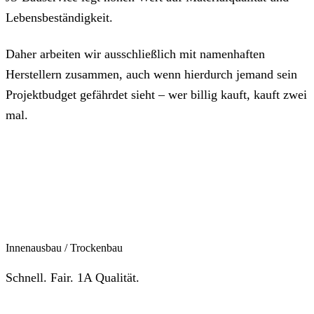
Lebensbeständigkeit.
Daher arbeiten wir ausschließlich mit namenhaften
Herstellern zusammen, auch wenn hierdurch jemand sein
Projektbudget gefährdet sieht – wer billig kauft, kauft zwei
mal.
Innenausbau / Trockenbau
Schnell. Fair. 1A Qualität.