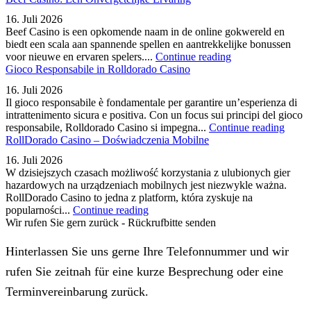
16. Juli 2026
Beef Casino is een opkomende naam in de online gokwereld en
biedt een scala aan spannende spellen en aantrekkelijke bonussen
voor nieuwe en ervaren spelers....
Continue reading
Gioco Responsabile in Rolldorado Casino
16. Juli 2026
Il gioco responsabile è fondamentale per garantire un’esperienza di
intrattenimento sicura e positiva. Con un focus sui principi del gioco
responsabile, Rolldorado Casino si impegna...
Continue reading
RollDorado Casino – Doświadczenia Mobilne
16. Juli 2026
W dzisiejszych czasach możliwość korzystania z ulubionych gier
hazardowych na urządzeniach mobilnych jest niezwykle ważna.
RollDorado Casino to jedna z platform, która zyskuje na
popularności...
Continue reading
Wir rufen Sie gern zurück - Rückrufbitte senden
Hinterlassen Sie uns gerne Ihre Telefonnummer und wir
rufen Sie zeitnah für eine kurze Besprechung oder eine
Terminvereinbarung zurück.