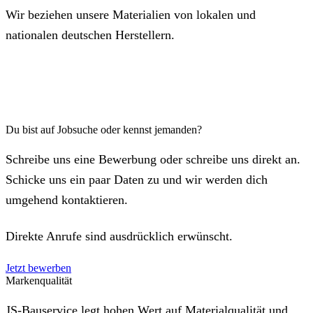
Wir beziehen unsere Materialien von lokalen und
nationalen deutschen Herstellern.
Du bist auf Jobsuche oder kennst jemanden?
Schreibe uns eine Bewerbung oder schreibe uns direkt an.
Schicke uns ein paar Daten zu und wir werden dich
umgehend kontaktieren.
Direkte Anrufe sind ausdrücklich erwünscht.
Jetzt bewerben
Markenqualität
JS-Bauservice legt hohen Wert auf Materialqualität und