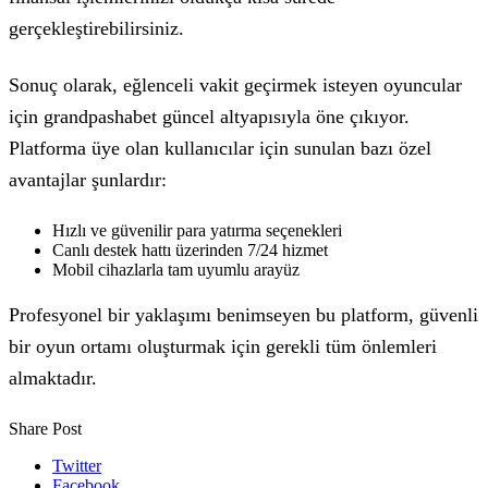
gerçekleştirebilirsiniz.
Sonuç olarak, eğlenceli vakit geçirmek isteyen oyuncular
için grandpashabet güncel altyapısıyla öne çıkıyor.
Platforma üye olan kullanıcılar için sunulan bazı özel
avantajlar şunlardır:
Hızlı ve güvenilir para yatırma seçenekleri
Canlı destek hattı üzerinden 7/24 hizmet
Mobil cihazlarla tam uyumlu arayüz
Profesyonel bir yaklaşımı benimseyen bu platform, güvenli
bir oyun ortamı oluşturmak için gerekli tüm önlemleri
almaktadır.
Share Post
Twitter
Facebook