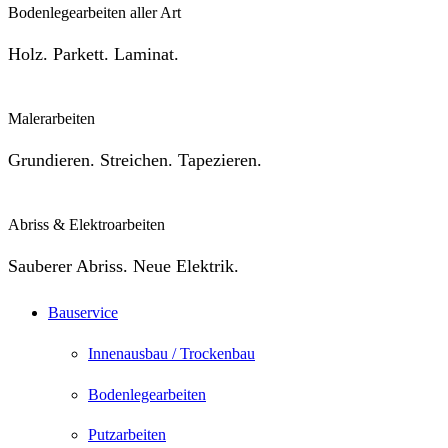
Bodenlegearbeiten aller Art
Holz. Parkett. Laminat.
Malerarbeiten
Grundieren. Streichen. Tapezieren.
Abriss & Elektroarbeiten
Sauberer Abriss. Neue Elektrik.
Bauservice
Innenausbau / Trockenbau
Bodenlegearbeiten
Putzarbeiten