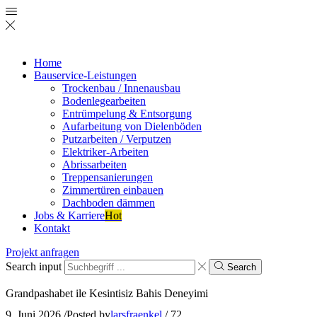
Home
Bauservice-Leistungen
Trockenbau / Innenausbau
Bodenlegearbeiten
Entrümpelung & Entsorgung
Aufarbeitung von Dielenböden
Putzarbeiten / Verputzen
Elektriker-Arbeiten
Abrissarbeiten
Treppensanierungen
Zimmertüren einbauen
Dachboden dämmen
Jobs & Karriere
Hot
Kontakt
Projekt anfragen
Search input
Search
Grandpashabet ile Kesintisiz Bahis Deneyimi
9. Juni 2026
/
Posted by
larsfraenkel
/
72