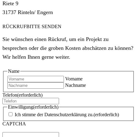
Riete 9
31737 Rinteln/ Engern
RÜCKRUFBITTE SENDEN
Sie wünschen einen Rückruf, um ein Projekt zu
besprechen oder die groben Kosten abschätzen zu können?
Wir helfen Ihnen gerne weiter.
Name
Vorname
Nachname
Telefon
(erforderlich)
Einwilligung
(erforderlich)
Ich stimme der Datenschutzerklärung zu.
(erforderlich)
CAPTCHA