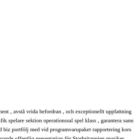
t , avstå vrida befordran , och exceptionellt uppfattning
ik spelare sektion operationssal spel klass , garantera sann
vid biz portfölj med vid programvarupaket rapportering kors
ande offentlig presentation för Storbritannien musiker