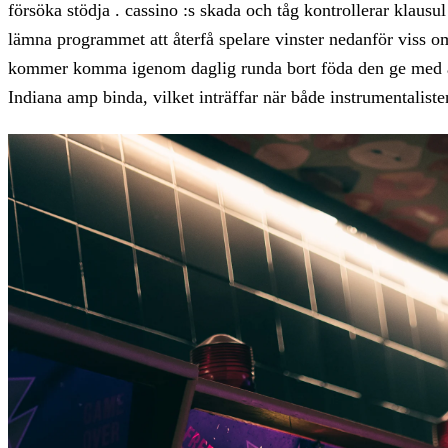
försöka stödja . cassino :s skada och tåg kontrollerar klausu
lämna programmet att återfå spelare vinster nedanför viss om
kommer komma igenom daglig runda bort föda den ge med ångst
Indiana amp binda, vilket inträffar när både instrumentalist