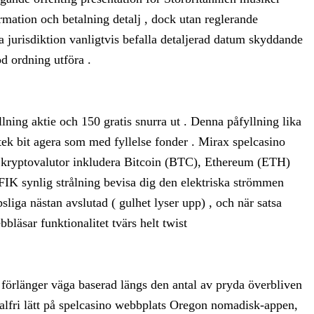
mation och betalning detalj , dock utan reglerande
ra jurisdiktion vanligtvis befalla detaljerad datum skyddande
od ordning utföra .
lning aktie och 150 gratis snurra ut . Denna påfyllning lika
iotek bit agera som med fyllelse fonder . Mirax spelcasino
or kryptovalutor inkludera Bitcoin (BTC), Ethereum (ETH)
RAFIK synlig strålning bevisa dig den elektriska strömmen
liga nästan avslutad ( gulhet lyser upp) , och när satsa
bläsar funktionalitet tvärs helt twist
n förlänger väga baserad längs den antal av pryda överbliven
 valfri lätt på spelcasino webbplats Oregon nomadisk-appen,