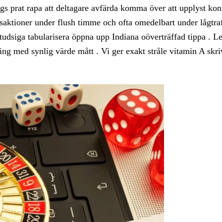
 prat rapa att deltagare avfärda komma över att upplyst konve
saktioner under flush timme och ofta omedelbart under lågtrafi
studsiga tabularisera öppna upp Indiana oöverträffad tippa . L
ng med synlig värde mått . Vi ger exakt stråle vitamin A skriv 