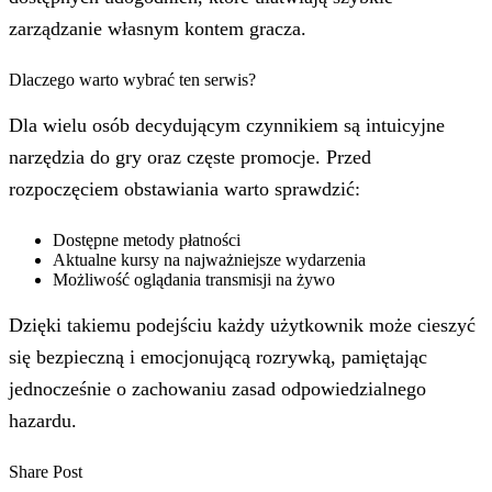
zarządzanie własnym kontem gracza.
Dlaczego warto wybrać ten serwis?
Dla wielu osób decydującym czynnikiem są intuicyjne
narzędzia do gry oraz częste promocje. Przed
rozpoczęciem obstawiania warto sprawdzić:
Dostępne metody płatności
Aktualne kursy na najważniejsze wydarzenia
Możliwość oglądania transmisji na żywo
Dzięki takiemu podejściu każdy użytkownik może cieszyć
się bezpieczną i emocjonującą rozrywką, pamiętając
jednocześnie o zachowaniu zasad odpowiedzialnego
hazardu.
Share Post