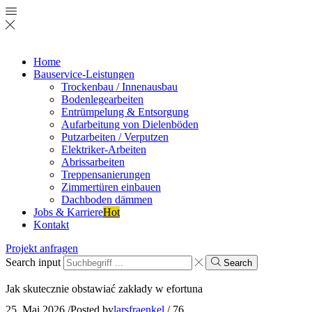
Home
Bauservice-Leistungen
Trockenbau / Innenausbau
Bodenlegearbeiten
Entrümpelung & Entsorgung
Aufarbeitung von Dielenböden
Putzarbeiten / Verputzen
Elektriker-Arbeiten
Abrissarbeiten
Treppensanierungen
Zimmertüren einbauen
Dachboden dämmen
Jobs & Karriere
Hot
Kontakt
Projekt anfragen
Search input
Search
Jak skutecznie obstawiać zakłady w efortuna
25. Mai 2026
/
Posted by
larsfraenkel
/
76