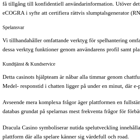
få tillgång till konfidentiell användarinformation. Utöver 
eCOGRA i syfte att certifiera rättvis slumptalsgenerator (R
Spelansvar
Vi tillhandahåller omfattande verktyg för spelhantering omfa
dessa verktyg funktioner genom användarens profil samt plat
Kundtjänst & Kundservice
Detta casinots hjälpteam är nåbar alla timmar genom chattfu
Medel- responstid i chatten ligger på under en minut, där e-
Avseende mera komplexa frågor äger plattformen en fullständ
databas grundat på spelarnas mest frekventa frågor för förbä
Dracula Casino symboliserar nutida spelutveckling innehållan
plattform där alla spelare känner sig värdefull och road.