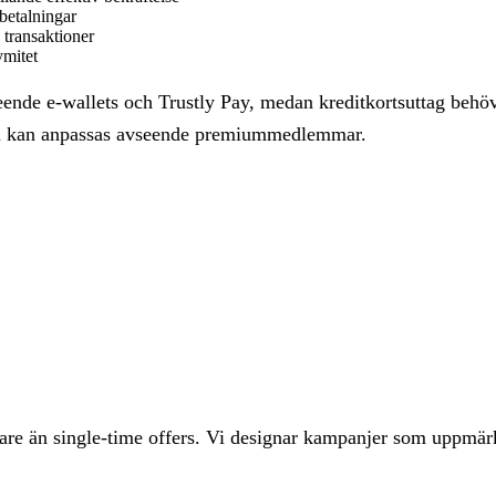
 betalningar
 transaktioner
ymitet
eende e-wallets och Trustly Pay, medan kreditkortsuttag behö
som kan anpassas avseende premiummedlemmar.
re än single-time offers. Vi designar kampanjer som uppmärk