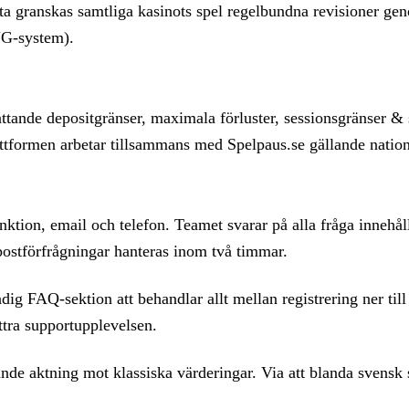
detta granskas samtliga kasinots spel regelbundna revisioner 
NG-system).
ttande depositgränser, maximala förluster, sessionsgränser & sj
tformen arbetar tillsammans med Spelpaus.se gällande natione
nktion, email och telefon. Teamet svarar på alla fråga innehå
postförfrågningar hanteras inom två timmar.
ig FAQ-sektion att behandlar allt mellan registrering ner ti
ttra supportupplevelsen.
de aktning mot klassiska värderingar. Via att blanda svensk s