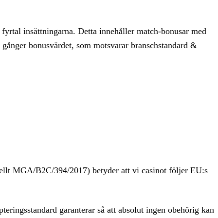
 fyrtal insättningarna. Detta innehåller match-bonusar med
35 gånger bonusvärdet, som motsvarar branschstandard &
iellt MGA/B2C/394/2017) betyder att vi casinot följer EU:s
teringsstandard garanterar så att absolut ingen obehörig kan