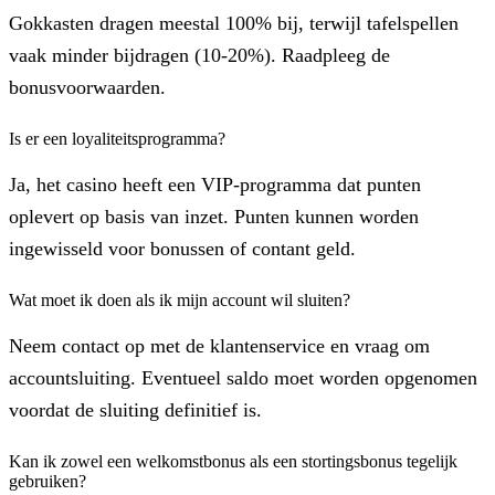
Gokkasten dragen meestal 100% bij, terwijl tafelspellen
vaak minder bijdragen (10-20%). Raadpleeg de
bonusvoorwaarden.
Is er een loyaliteitsprogramma?
Ja, het casino heeft een VIP-programma dat punten
oplevert op basis van inzet. Punten kunnen worden
ingewisseld voor bonussen of contant geld.
Wat moet ik doen als ik mijn account wil sluiten?
Neem contact op met de klantenservice en vraag om
accountsluiting. Eventueel saldo moet worden opgenomen
voordat de sluiting definitief is.
Kan ik zowel een welkomstbonus als een stortingsbonus tegelijk
gebruiken?