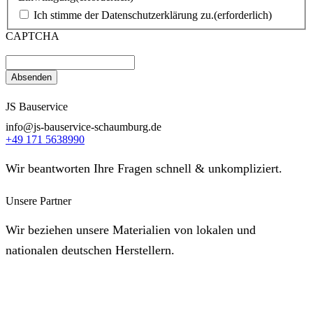
Ich stimme der Datenschutzerklärung zu.
(erforderlich)
CAPTCHA
JS Bauservice
info@js-bauservice-schaumburg.de
+49 171 5638990
Wir beantworten Ihre Fragen schnell & unkompliziert.
Unsere Partner
Wir beziehen unsere Materialien von lokalen und
nationalen deutschen Herstellern.