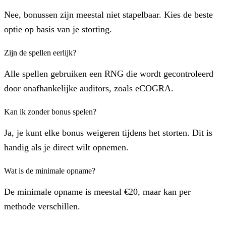
Nee, bonussen zijn meestal niet stapelbaar. Kies de beste
optie op basis van je storting.
Zijn de spellen eerlijk?
Alle spellen gebruiken een RNG die wordt gecontroleerd
door onafhankelijke auditors, zoals eCOGRA.
Kan ik zonder bonus spelen?
Ja, je kunt elke bonus weigeren tijdens het storten. Dit is
handig als je direct wilt opnemen.
Wat is de minimale opname?
De minimale opname is meestal €20, maar kan per
methode verschillen.