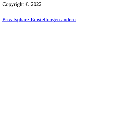
Copyright © 2022
Privatsphäre-Einstellungen ändern