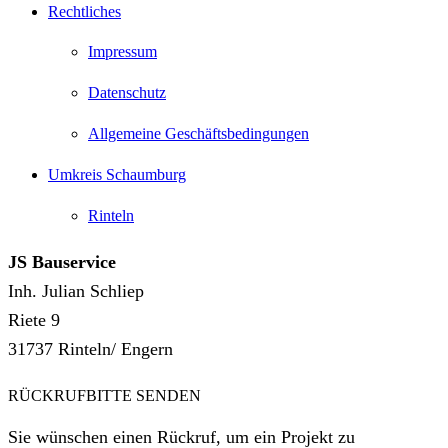
Rechtliches
Impressum
Datenschutz
Allgemeine Geschäftsbedingungen
Umkreis Schaumburg
Rinteln
JS Bauservice
Inh. Julian Schliep
Riete 9
31737 Rinteln/ Engern
RÜCKRUFBITTE SENDEN
Sie wünschen einen Rückruf, um ein Projekt zu