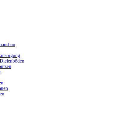
enausbau
n
Entsorgung
 Dielenböden
putzen
n
en
auen
en