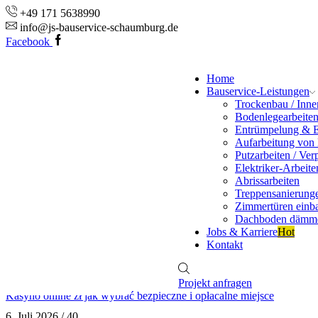
+49 171 5638990
info@js-bauservice-schaumburg.de
Facebook
Home
Bauservice-Leistungen
Trockenbau / Inn
Bodenlegearbeite
Entrümpelung & 
Aufarbeitung von
Putzarbeiten / Ver
Elektriker-Arbeite
Abrissarbeiten
Treppensanierung
Zimmertüren einb
Dachboden dämm
Jobs & Karriere
Hot
Kontakt
Projekt anfragen
Kasyno online zł jak wybrać bezpieczne i opłacalne miejsce
6. Juli 2026
/
40