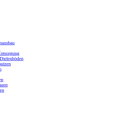
enausbau
n
Entsorgung
 Dielenböden
putzen
n
en
auen
en