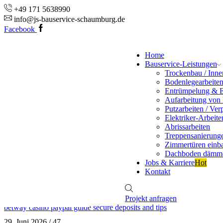
+49 171 5638990
info@js-bauservice-schaumburg.de
Facebook
Home
Bauservice-Leistungen
Trockenbau / Inn
Bodenlegearbeite
Entrümpelung & 
Aufarbeitung von
Putzarbeiten / Ver
Elektriker-Arbeite
Abrissarbeiten
Treppensanierung
Zimmertüren einb
Dachboden dämm
Jobs & Karriere
Hot
Kontakt
Projekt anfragen
betway casino paypal guide secure deposits and tips
29. Juni 2026
/
47