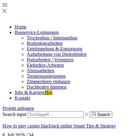
Home
Bauservice-Leistungen
Trockenbau / Innenausbau
Bodenlegearbeiten
Entrümpelung & Entsorgung
Aufarbeitung von Dielenböden
Putzarbeiten / Verputzen
Elektriker-Arbeiten
Abrissarbeiten
Treppensanierungen
Zimmertüren einbauen
Dachboden dämmen
Jobs & Karriere
Hot
Kontakt
Projekt anfragen
Search input
Search
How to play casino blackjack online Smart Tips & Strategy
8. Juli 2026
/
34