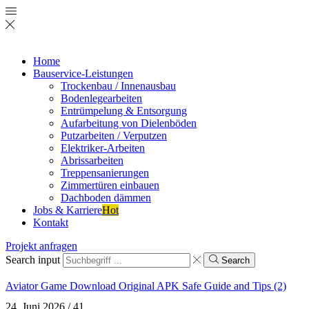
Home
Bauservice-Leistungen
Trockenbau / Innenausbau
Bodenlegearbeiten
Entrümpelung & Entsorgung
Aufarbeitung von Dielenböden
Putzarbeiten / Verputzen
Elektriker-Arbeiten
Abrissarbeiten
Treppensanierungen
Zimmertüren einbauen
Dachboden dämmen
Jobs & Karriere
Hot
Kontakt
Projekt anfragen
Search input
Search
Aviator Game Download Original APK Safe Guide and Tips (2)
24. Juni 2026
/
41