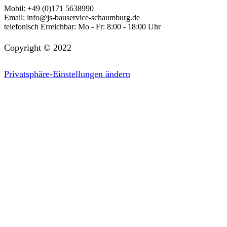
Mobil:
+49 (0)171 5638990
Email:
info@js-bauservice-schaumburg.de
telefonisch Erreichbar:
Mo - Fr: 8:00 - 18:00 Uhr
Copyright © 2022
Privatsphäre-Einstellungen ändern