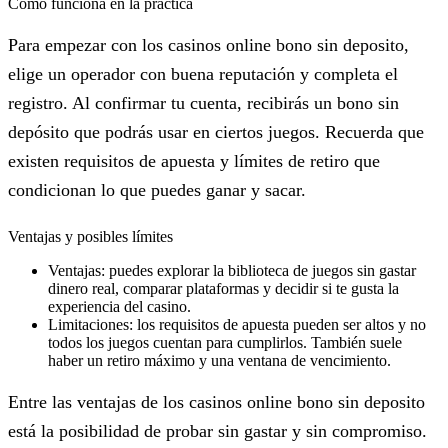
Cómo funciona en la práctica
Para empezar con los casinos online bono sin deposito,
elige un operador con buena reputación y completa el
registro. Al confirmar tu cuenta, recibirás un bono sin
depósito que podrás usar en ciertos juegos. Recuerda que
existen requisitos de apuesta y límites de retiro que
condicionan lo que puedes ganar y sacar.
Ventajas y posibles límites
Ventajas: puedes explorar la biblioteca de juegos sin gastar
dinero real, comparar plataformas y decidir si te gusta la
experiencia del casino.
Limitaciones: los requisitos de apuesta pueden ser altos y no
todos los juegos cuentan para cumplirlos. También suele
haber un retiro máximo y una ventana de vencimiento.
Entre las ventajas de los casinos online bono sin deposito
está la posibilidad de probar sin gastar y sin compromiso.