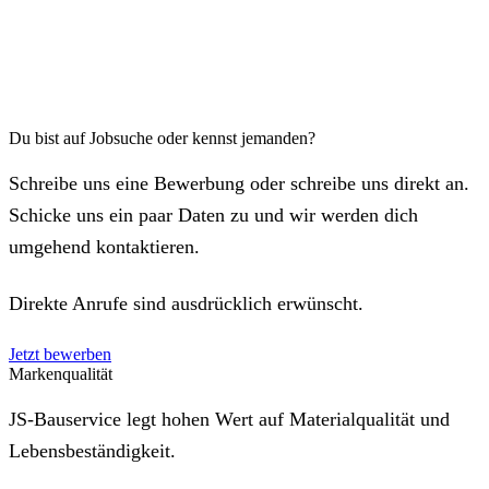
Du bist auf Jobsuche oder kennst jemanden?
Schreibe uns eine Bewerbung oder schreibe uns direkt an.
Schicke uns ein paar Daten zu und wir werden dich
umgehend kontaktieren.
Direkte Anrufe sind ausdrücklich erwünscht.
Jetzt bewerben
Markenqualität
JS-Bauservice legt hohen Wert auf Materialqualität und
Lebensbeständigkeit.