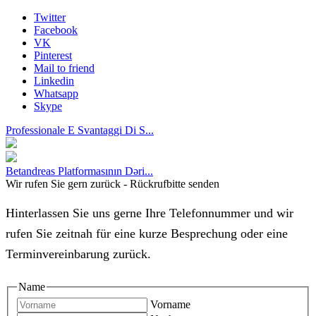
Twitter
Facebook
VK
Pinterest
Mail to friend
Linkedin
Whatsapp
Skype
Professionale E Svantaggi Di S...
Betandreas Platformasının Dəri...
Wir rufen Sie gern zurück - Rückrufbitte senden
Hinterlassen Sie uns gerne Ihre Telefonnummer und wir
rufen Sie zeitnah für eine kurze Besprechung oder eine
Terminvereinbarung zurück.
Name
Vorname