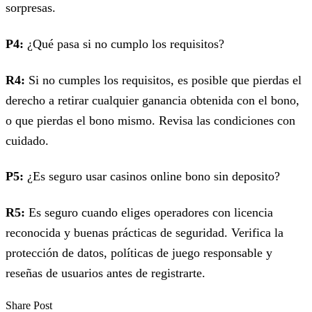
sorpresas.
P4:
¿Qué pasa si no cumplo los requisitos?
R4:
Si no cumples los requisitos, es posible que pierdas el
derecho a retirar cualquier ganancia obtenida con el bono,
o que pierdas el bono mismo. Revisa las condiciones con
cuidado.
P5:
¿Es seguro usar casinos online bono sin deposito?
R5:
Es seguro cuando eliges operadores con licencia
reconocida y buenas prácticas de seguridad. Verifica la
protección de datos, políticas de juego responsable y
reseñas de usuarios antes de registrarte.
Share Post