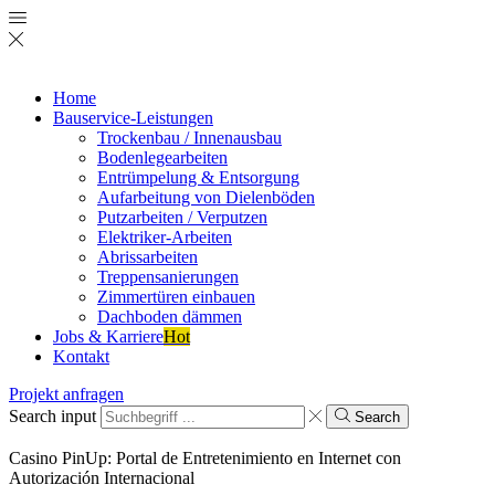
Home
Bauservice-Leistungen
Trockenbau / Innenausbau
Bodenlegearbeiten
Entrümpelung & Entsorgung
Aufarbeitung von Dielenböden
Putzarbeiten / Verputzen
Elektriker-Arbeiten
Abrissarbeiten
Treppensanierungen
Zimmertüren einbauen
Dachboden dämmen
Jobs & Karriere
Hot
Kontakt
Projekt anfragen
Search input
Search
Casino PinUp: Portal de Entretenimiento en Internet con
Autorización Internacional