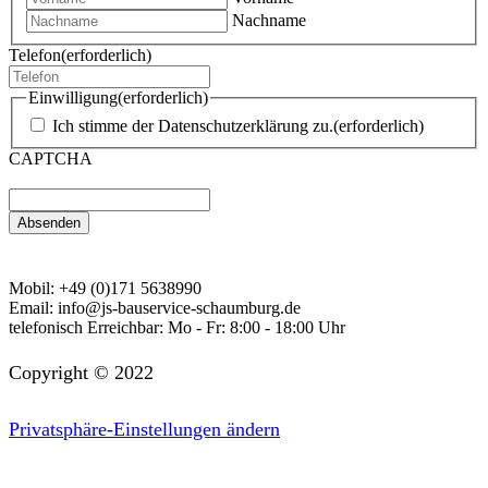
Nachname
Telefon
(erforderlich)
Einwilligung
(erforderlich)
Ich stimme der Datenschutzerklärung zu.
(erforderlich)
CAPTCHA
Mobil:
+49 (0)171 5638990
Email:
info@js-bauservice-schaumburg.de
telefonisch Erreichbar:
Mo - Fr: 8:00 - 18:00 Uhr
Copyright © 2022
Privatsphäre-Einstellungen ändern