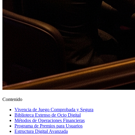
Contenido
Vivencia de Juego Comprobada y Segura
Biblioteca Extenso de Ocio Digital
Métodos de Operaciones Financieras
Programa de Premios para Usuarios
Estructura Digital Avanzada