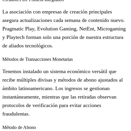
La asociación con empresas de creación principales
asegura actualizaciones cada semana de contenido nuevo.
Pragmatic Play, Evolution Gaming, NetEnt, Microgaming
y Playtech forman solo una porción de nuestra estructura
de aliados tecnológicos.
Métodos de Transacciones Monetarias
Tenemos instalado un sistema económico versátil que
recibe múltiples divisas y métodos de abono ajustados al
ámbito latinoamericano. Los ingresos se gestionan
instantáneamente, mientras que las retiradas observan
protocolos de verificación para evitar acciones
fraudulentas.
Método de Abono