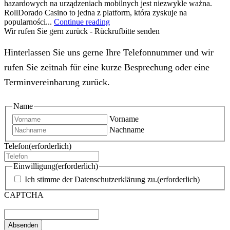
hazardowych na urządzeniach mobilnych jest niezwykle ważna.
RollDorado Casino to jedna z platform, która zyskuje na
popularności...
Continue reading
Wir rufen Sie gern zurück - Rückrufbitte senden
Hinterlassen Sie uns gerne Ihre Telefonnummer und wir
rufen Sie zeitnah für eine kurze Besprechung oder eine
Terminvereinbarung zurück.
Name
Vorname
Nachname
Telefon
(erforderlich)
Einwilligung
(erforderlich)
Ich stimme der Datenschutzerklärung zu.
(erforderlich)
CAPTCHA