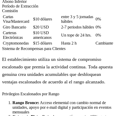
Abono Inferior
Período de Extracción
Comisión
Cartas
entre 3 y 5 jornadas
$10 dólares
0%
Visa/Mastercard
hábiles
Giro Bancario
$20 USD
2-7 periodos hábiles
0%
Carteras
$10 USD
Un tope de 24 hrs.
0%
Electrónicas
americanos
Cryptomonedas
$15 dólares
Hasta 2 h
Cambiante
Sistema de Recompensas para Clientes
El establecimiento utiliza un sistema de compromiso
escalonado que premia la actividad continua. Toda apuesta
genuina crea unidades acumulables que desbloquean
ventajas escalonados de acuerdo al el rango alcanzado.
Privilegios Escalonados por Rango
Rango Bronce:
Acceso elemental con cambio normal de
unidades, apoyo por e-mail digital y participación en eventos
mensuales