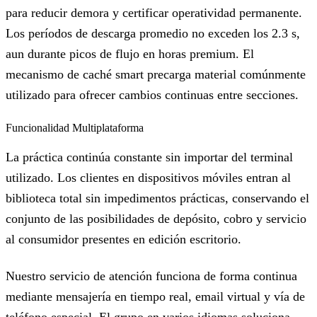
para reducir demora y certificar operatividad permanente.
Los períodos de descarga promedio no exceden los 2.3 s,
aun durante picos de flujo en horas premium. El
mecanismo de caché smart precarga material comúnmente
utilizado para ofrecer cambios continuas entre secciones.
Funcionalidad Multiplataforma
La práctica continúa constante sin importar del terminal
utilizado. Los clientes en dispositivos móviles entran al
biblioteca total sin impedimentos prácticas, conservando el
conjunto de las posibilidades de depósito, cobro y servicio
al consumidor presentes en edición escritorio.
Nuestro servicio de atención funciona de forma continua
mediante mensajería en tiempo real, email virtual y vía de